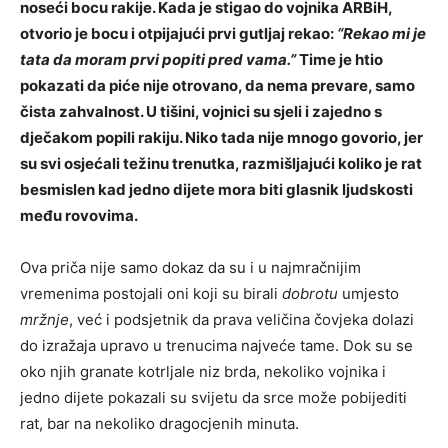
noseći bocu rakije. Kada je stigao do vojnika ARBiH,
otvorio je bocu i otpijajući prvi gutljaj rekao:
“Rekao mi je
tata da moram prvi popiti pred vama.”
Time je htio
pokazati da piće nije otrovano, da nema prevare, samo
čista zahvalnost. U tišini, vojnici su sjeli i zajedno s
dječakom popili rakiju. Niko tada nije mnogo govorio, jer
su svi osjećali težinu trenutka, razmišljajući koliko je rat
besmislen kad jedno dijete mora biti glasnik ljudskosti
među rovovima.
Ova priča nije samo dokaz da su i u najmračnijim
vremenima postojali oni koji su birali
dobrotu
umjesto
mržnje
, već i podsjetnik da prava veličina čovjeka dolazi
do izražaja upravo u trenucima najveće tame. Dok su se
oko njih granate kotrljale niz brda, nekoliko vojnika i
jedno dijete pokazali su svijetu da srce može pobijediti
rat, bar na nekoliko dragocjenih minuta.