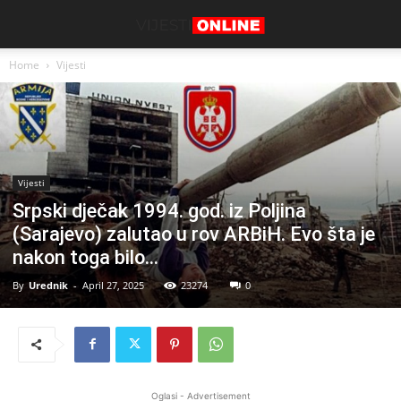
Home
Vijesti
Vijesti
Srpski dječak 1994. god. iz Poljina
(Sarajevo) zalutao u rov ARBiH. Evo šta je
nakon toga bilo…
By
Urednik
-
April 27, 2025
23274
0
Oglasi - Advertisement