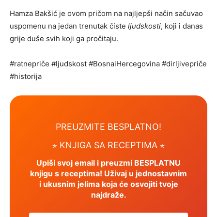
Hamza Bakšić je ovom pričom na najljepši način sačuvao
uspomenu na jedan trenutak čiste
ljudskosti
, koji i danas
grije duše svih koji ga pročitaju.
#ratnepriče #ljudskost #BosnaiHercegovina #dirljivepriče
#historija
PREUZMITE BESPLATNO!
⋆ KNJIGA SA RECEPTIMA ⋆
Upiši svoj email i preuzmi BESPLATNU
knjigu s receptima! Uživaj u jednostavnim
i ukusnim jelima koja će osvojiti tvoje
najdraže.