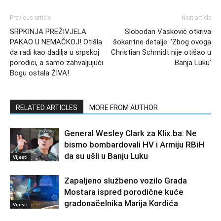
Previous article
Next article
SRPKINJA PREŽIVJELA
Slobodan Vasković otkriva
PAKAO U NEMAČKOJ! Otišla
šokantne detalje: ‘Zbog ovoga
da radi kao dadilja u srpskoj
Christian Schmidt nije otišao u
porodici, a samo zahvaljujući
Banja Luku’
Bogu ostala ŽIVA!
RELATED ARTICLES
MORE FROM AUTHOR
General Wesley Clark za Klix.ba: Ne
bismo bombardovali HV i Armiju RBiH
da su ušli u Banju Luku
Vijesti
Zapaljeno službeno vozilo Grada
Mostara ispred porodične kuće
gradonačelnika Marija Kordića
Vijesti