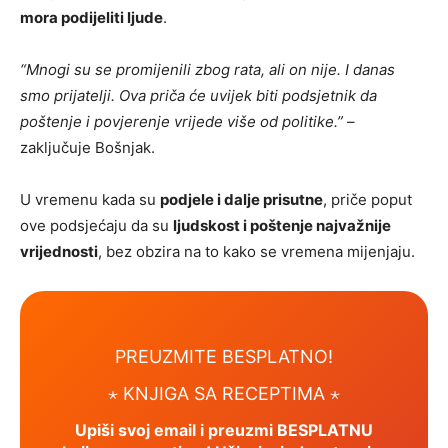
mora podijeliti ljude
.
“Mnogi su se promijenili zbog rata, ali on nije. I danas
smo prijatelji. Ova priča će uvijek biti podsjetnik da
poštenje i povjerenje vrijede više od politike.”
–
zaključuje Bošnjak.
U vremenu kada su
podjele i dalje prisutne
, priče poput
ove podsjećaju da su
ljudskost i poštenje najvažnije
vrijednosti
, bez obzira na to kako se vremena mijenjaju.
PREUZMITE BESPLATNO!
⋆ KNJIGA SA RECEPTIMA ⋆
Upiši svoj email i preuzmi BESPLATNU