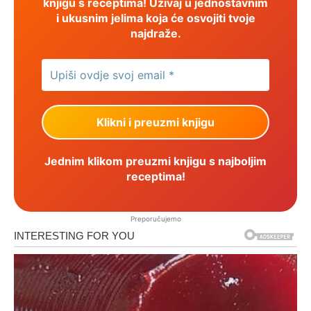
knjigu s receptima! Uživaj u jednostavnim
i ukusnim jelima koja će osvojiti tvoje
najdraže.
Jednim klikom preuzmi knjigu s najboljim
receptima!
Preporučujemo