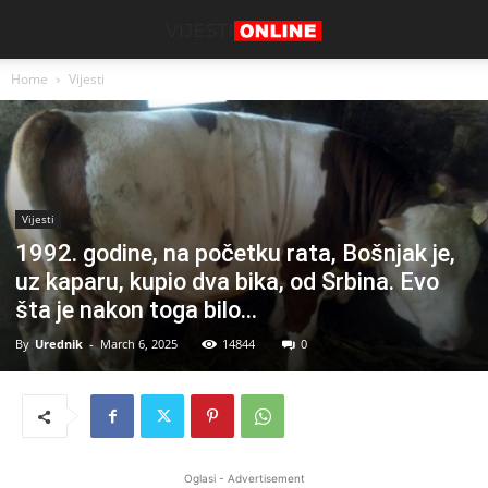
Home
Vijesti
Vijesti
1992. godine, na početku rata, Bošnjak je,
uz kaparu, kupio dva bika, od Srbina. Evo
šta je nakon toga bilo…
By
Urednik
-
March 6, 2025
14844
0
Oglasi - Advertisement