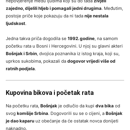
nepovjerenje među ljudima koji su do tada
živjeli
zajedno, dijelili hljeb i pomagali jedni drugima
. Međutim,
postoje priče koje pokazuju da ni tada
nije nestala
ljudskost
.
Jedna takva priča dogodila se
1992. godine
, na samom
početku rata u Bosni i Hercegovini. U njoj su glavni akteri
Bošnjak i Srbin
, dvojica poznanika iz istog kraja, koji su,
uprkos sukobima, pokazali da
dogovor vrijedi više od
ratnih podjela
.
Kupovina bikova i početak rata
Na početku rata,
Bošnjak
je odlučio da kupi
dva bika
od
svog
komšije Srbina
. Dogovorili su se o cijeni, a
Bošnjak
je dao kaparu
uz obećanje da će ostatak novca donijeti
naknadno.