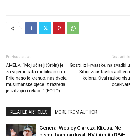
Previous article
Next article
AMELA: “Moj učitelj (Srbin) je
Gosti, iz Hrvatske, na svadbi u
za vrijeme rata mobilisan u rat.
Srbiji, zaustavili svadbenu
Prije nego je krenuo, nas dvoje,
kolonu. Ovaj razlog nisu
muslimanske djece iz razreda
očekivali!
je izdvojio i rekao…” (FOTO)
RELATED ARTICLES
MORE FROM AUTHOR
General Wesley Clark za Klix.ba: Ne
bismo bombardovali HV i Armiju RBiH