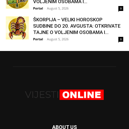
VOLJENIM OSOBAMA I...
Portal
-
August 5, 2026
0
ŠKORPIJA – VELIKI HOROSKOP
SUDBINE DO 20. AVGUSTA: OTKRIVATE
TAJNE O VOLJENIM OSOBAMA I...
Portal
-
August 5, 2026
0
ABOUT US