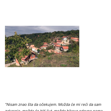
“Nisam znao šta da očekujem. Možda će mi reći da sam
zakasnio, možda će biti ljut, možda bikova odavno nema…