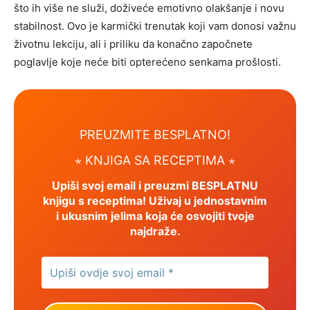
što ih više ne služi, doživeće emotivno olakšanje i novu
stabilnost. Ovo je karmički trenutak koji vam donosi važnu
životnu lekciju, ali i priliku da konačno započnete
poglavlje koje neće biti opterećeno senkama prošlosti.
PREUZMITE BESPLATNO!
⋆ KNJIGA SA RECEPTIMA ⋆
Upiši svoj email i preuzmi BESPLATNU
knjigu s receptima! Uživaj u jednostavnim
i ukusnim jelima koja će osvojiti tvoje
najdraže.