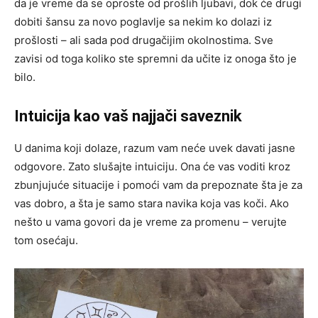
da je vreme da se oproste od prošlih ljubavi, dok će drugi
dobiti šansu za novo poglavlje sa nekim ko dolazi iz
prošlosti – ali sada pod drugačijim okolnostima. Sve
zavisi od toga koliko ste spremni da učite iz onoga što je
bilo.
Intuicija kao vaš najjači saveznik
U danima koji dolaze, razum vam neće uvek davati jasne
odgovore. Zato slušajte intuiciju. Ona će vas voditi kroz
zbunjujuće situacije i pomoći vam da prepoznate šta je za
vas dobro, a šta je samo stara navika koja vas koči. Ako
nešto u vama govori da je vreme za promenu – verujte
tom osećaju.