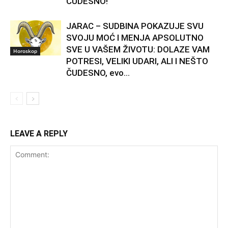
ČUDESNO!
JARAC – SUDBINA POKAZUJE SVU
SVOJU MOĆ I MENJA APSOLUTNO
SVE U VAŠEM ŽIVOTU: DOLAZE VAM
Horoskop
POTRESI, VELIKI UDARI, ALI I NEŠTO
ČUDESNO, evo...
LEAVE A REPLY