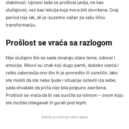
stabilnost. Upravo tada se prošlost javlja, ne kao
slučajnost, već kao lekcija koja mora biti dovršena. Ovaj
period nije lak, ali je izuzetno važan za vašu ličnu
transformaciju.
Prošlost se vraća sa razlogom
Nije slučajno što se sada otvaraju stare teme, odnosi i
emocije. Bikovi su znak koji dugo pamti, duboko oseća i
retko zaboravlja ono što ih je povredilo ili usrećilo. Iako
ste mislili da ste neke ljude i situacije ostavili iza sebe,
sada shvatate da priča nije bila potpuno završena.
Prošlost se vraća da bi vas suočila sa istinom – onom koju
ste možda izbegavali ili gurali pod tepih.
Sadržaj se nastavlja nakon oglasa