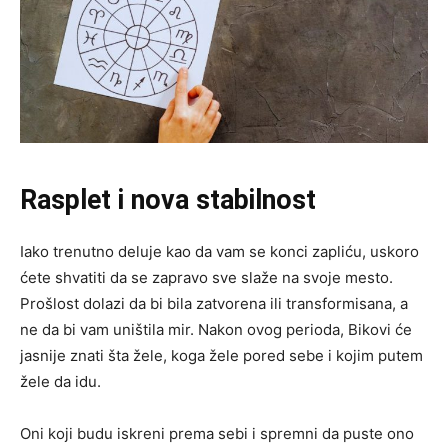
Rasplet i nova stabilnost
Iako trenutno deluje kao da vam se konci zapliću, uskoro
ćete shvatiti da se zapravo sve slaže na svoje mesto.
Prošlost dolazi da bi bila zatvorena ili transformisana, a
ne da bi vam uništila mir. Nakon ovog perioda, Bikovi će
jasnije znati šta žele, koga žele pored sebe i kojim putem
žele da idu.
Oni koji budu iskreni prema sebi i spremni da puste ono