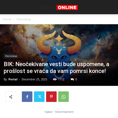
Home
Horoskop
Horoskop
BIK: Neočekivane vesti bude uspomene, a
prošlost se vraća da vam pomrsi konce!
By
Portal
-
December 25, 2025
1112
0
Oglasi - Advertisement