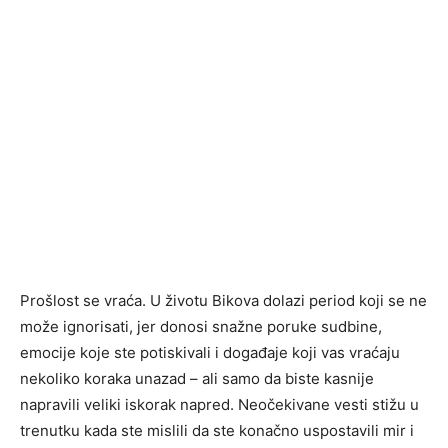
Prošlost se vraća. U životu Bikova dolazi period koji se ne
može ignorisati, jer donosi snažne poruke sudbine,
emocije koje ste potiskivali i događaje koji vas vraćaju
nekoliko koraka unazad – ali samo da biste kasnije
napravili veliki iskorak napred. Neočekivane vesti stižu u
trenutku kada ste mislili da ste konačno uspostavili mir i