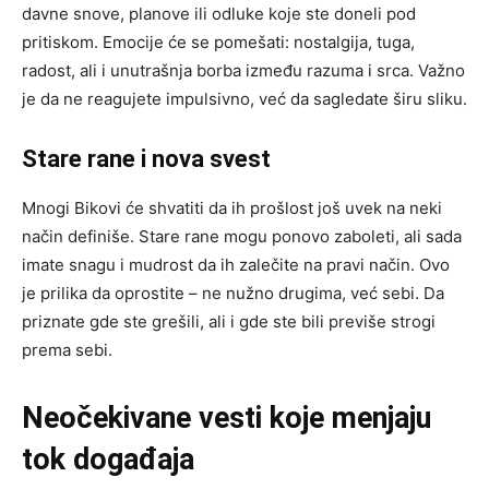
davne snove, planove ili odluke koje ste doneli pod
pritiskom. Emocije će se pomešati: nostalgija, tuga,
radost, ali i unutrašnja borba između razuma i srca. Važno
je da ne reagujete impulsivno, već da sagledate širu sliku.
Stare rane i nova svest
Mnogi Bikovi će shvatiti da ih prošlost još uvek na neki
način definiše. Stare rane mogu ponovo zaboleti, ali sada
imate snagu i mudrost da ih zalečite na pravi način. Ovo
je prilika da oprostite – ne nužno drugima, već sebi. Da
priznate gde ste grešili, ali i gde ste bili previše strogi
prema sebi.
Neočekivane vesti koje menjaju
tok događaja