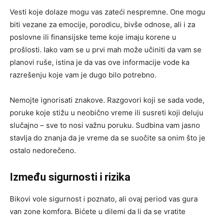
Vesti koje dolaze mogu vas zateći nespremne. One mogu
biti vezane za emocije, porodicu, bivše odnose, ali i za
poslovne ili finansijske teme koje imaju korene u
prošlosti. Iako vam se u prvi mah može učiniti da vam se
planovi ruše, istina je da vas ove informacije vode ka
razrešenju koje vam je dugo bilo potrebno.
Nemojte ignorisati znakove. Razgovori koji se sada vode,
poruke koje stižu u neobično vreme ili susreti koji deluju
slučajno – sve to nosi važnu poruku. Sudbina vam jasno
stavlja do znanja da je vreme da se suočite sa onim što je
ostalo nedorečeno.
Između sigurnosti i rizika
Bikovi vole sigurnost i poznato, ali ovaj period vas gura
van zone komfora. Bićete u dilemi da li da se vratite