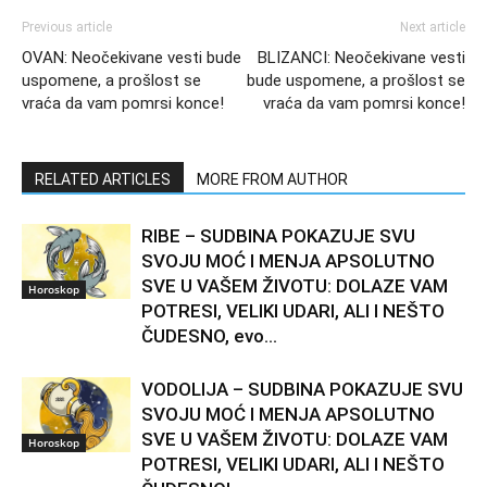
Previous article
Next article
OVAN: Neočekivane vesti bude
BLIZANCI: Neočekivane vesti
uspomene, a prošlost se
bude uspomene, a prošlost se
vraća da vam pomrsi konce!
vraća da vam pomrsi konce!
RELATED ARTICLES
MORE FROM AUTHOR
RIBE – SUDBINA POKAZUJE SVU
SVOJU MOĆ I MENJA APSOLUTNO
SVE U VAŠEM ŽIVOTU: DOLAZE VAM
Horoskop
POTRESI, VELIKI UDARI, ALI I NEŠTO
ČUDESNO, evo...
VODOLIJA – SUDBINA POKAZUJE SVU
SVOJU MOĆ I MENJA APSOLUTNO
SVE U VAŠEM ŽIVOTU: DOLAZE VAM
Horoskop
POTRESI, VELIKI UDARI, ALI I NEŠTO