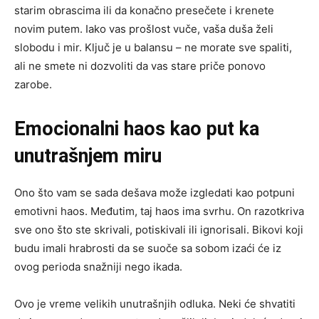
starim obrascima ili da konačno presečete i krenete
novim putem. Iako vas prošlost vuče, vaša duša želi
slobodu i mir. Ključ je u balansu – ne morate sve spaliti,
ali ne smete ni dozvoliti da vas stare priče ponovo
zarobe.
Emocionalni haos kao put ka
unutrašnjem miru
Ono što vam se sada dešava može izgledati kao potpuni
emotivni haos. Međutim, taj haos ima svrhu. On razotkriva
sve ono što ste skrivali, potiskivali ili ignorisali. Bikovi koji
budu imali hrabrosti da se suoče sa sobom izaći će iz
ovog perioda snažniji nego ikada.
Ovo je vreme velikih unutrašnjih odluka. Neki će shvatiti