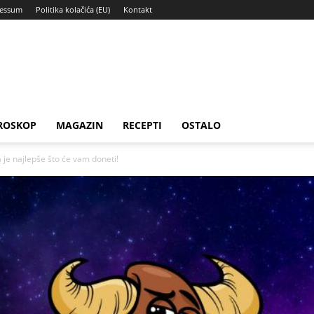
ressum
Politika kolačića (EU)
Kontakt
ROSKOP
MAGAZIN
RECEPTI
OSTALO
a je najlepše što će vam doneti!