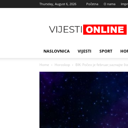
Thursday, August 6, 2026
Početna
O nama
Imp
Najnovije
vijesti
NASLOVNICA
VIJESTI
SPORT
HO
Home
Horoskop
BIK: Počeo je februar,saznajte št