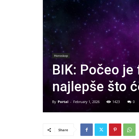
Horoskop
BIK: Počeo je 
najlepše što 
By
Portal
-
February 1, 2026
1423
0
Share