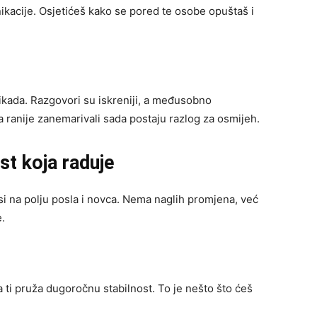
ikacije. Osjetićeš kako se pored te osobe opuštaš i
ikada. Razgovori su iskreniji, a međusobno
a ranije zanemarivali sada postaju razlog za osmijeh.
ost koja raduje
si na polju posla i novca. Nema naglih promjena, već
e.
a ti pruža dugoročnu stabilnost. To je nešto što ćeš