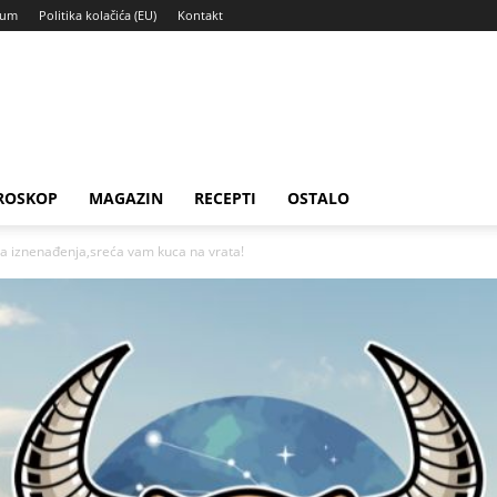
sum
Politika kolačića (EU)
Kontakt
ROSKOP
MAGAZIN
RECEPTI
OSTALO
ka iznenađenja,sreća vam kuca na vrata!