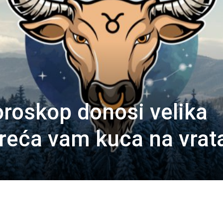
oroskop donosi velika
reća vam kuca na vrat