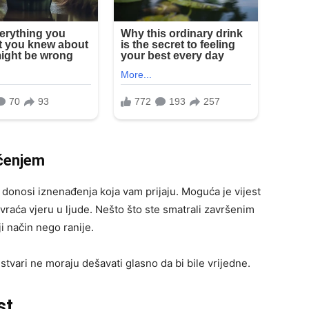
ačenjem
 donosi iznenađenja koja vam prijaju. Moguća je vijest
 vraća vjeru u ljude. Nešto što ste smatrali završenim
ji način nego ranije.
tvari ne moraju dešavati glasno da bi bile vrijedne.
st