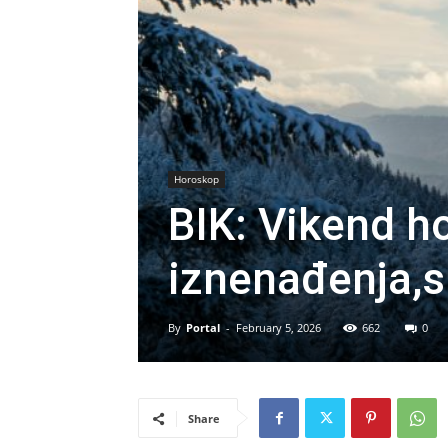
Horoskop
BIK: Vikend h
iznenađenja,s
By
Portal
-
February 5, 2026
662
0
Share