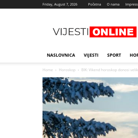
Friday, August 7, 2026
Početna
O nama
Impres
Najnovije
vijesti
NASLOVNICA
VIJESTI
SPORT
HO
Home
Horoskop
BIK: Vikend horoskop donosi veli