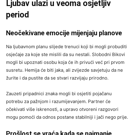
Ljubav ulazi u veoma osjetljiv
period
Neočekivane emocije mijenjaju planove
Na ljubavnom planu slijede trenuci koji bi mogli probuditi
osjećaje za koje ste mislili da su nestali. Slobodni Bikovi
mogli bi upoznati osobu koja će ih privući već pri prvom
susretu. Hemija će biti jaka, ali zvijezde savjetuju da ne
žurite i da pustite da se stvari razvijaju prirodno.
Zauzeti pripadnici znaka mogli bi osjetiti pojačanu
potrebu za pažnjom i razumijevanjem. Partner će
očekivati više iskrenosti, a upravo otvoreni razgovori
mogu pomoći da odnos postane stabilniji i jači nego prije.
Prošlost se vraća kada se najmanje