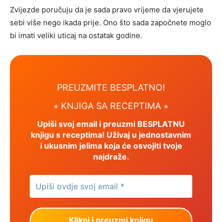
Zvijezde poručuju da je sada pravo vrijeme da vjerujete
sebi više nego ikada prije. Ono što sada započnete moglo
bi imati veliki uticaj na ostatak godine.
PREUZMITE BESPLATNO!
⋆ KNJIGA SA RECEPTIMA ⋆
Upiši svoj email i preuzmi BESPLATNU
knjigu s receptima! Uživaj u jednostavnim
i ukusnim jelima koja će osvojiti tvoje
najdraže.