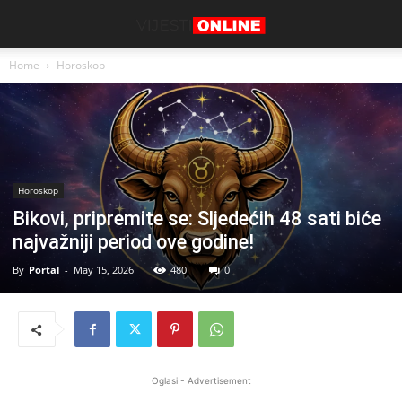
Home
Horoskop
Horoskop
Bikovi, pripremite se: Sljedećih 48 sati biće
najvažniji period ove godine!
By
Portal
-
May 15, 2026
480
0
Oglasi - Advertisement