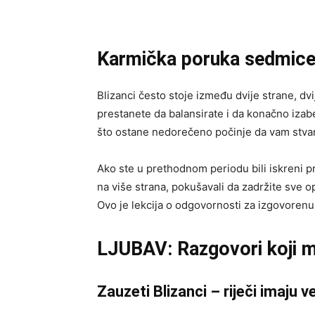
Karmička poruka sedmice –
Blizanci često stoje između dvije strane, dvi
prestanete da balansirate i da konačno izab
što ostane nedorečeno počinje da vam stvara
Ako ste u prethodnom periodu bili iskreni pr
na više strana, pokušavali da zadržite sve o
Ovo je lekcija o odgovornosti za izgovorenu r
LJUBAV: Razgovori koji m
Zauzeti Blizanci – riječi imaju 