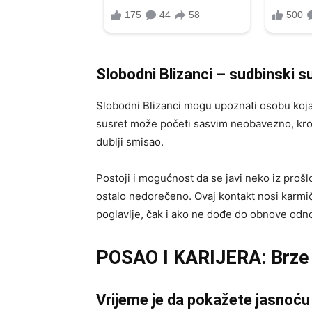
Slobodni Blizanci – sudbinski s
Slobodni Blizanci mogu upoznati osobu koja 
susret može početi sasvim neobavezno, kroz 
dublji smisao.
Postoji i mogućnost da se javi neko iz prošl
ostalo nedorečeno. Ovaj kontakt nosi karmi
poglavlje, čak i ako ne dođe do obnove odn
POSAO I KARIJERA: Brze o
Vrijeme je da pokažete jasnoću 