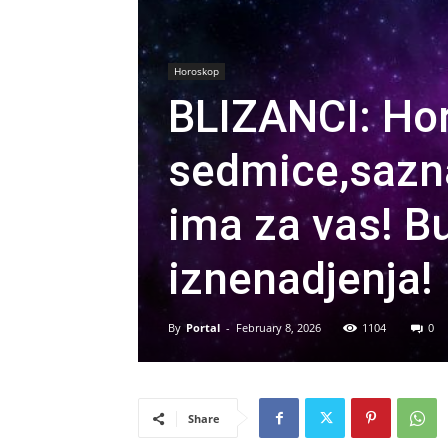
Horoskop
BLIZANCI: Hor
sedmice,sazna
ima za vas! B
iznenadjenja!
By
Portal
-
February 8, 2026
1104
0
Share