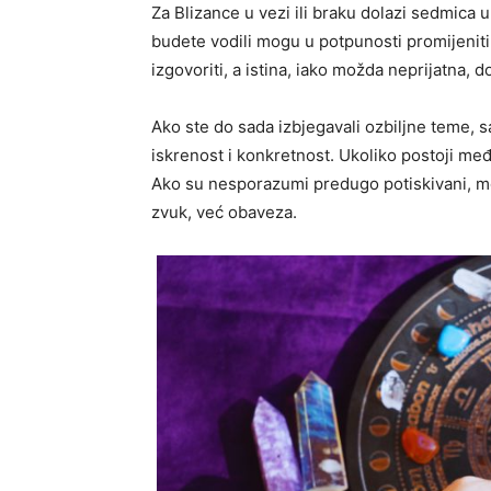
Za Blizance u vezi ili braku dolazi sedmica 
budete vodili mogu u potpunosti promijenit
izgovoriti, a istina, iako možda neprijatna, 
Ako ste do sada izbjegavali ozbiljne teme, 
iskrenost i konkretnost. Ukoliko postoji me
Ako su nesporazumi predugo potiskivani, mo
zvuk, već obaveza.