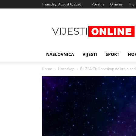
Thursday, August 6, 2026
Početna
O nama
Imp
Najnovije
vijesti
NASLOVNICA
VIJESTI
SPORT
HO
Home
Horoskop
BLIZANCI: Horoskop do kraja sedm