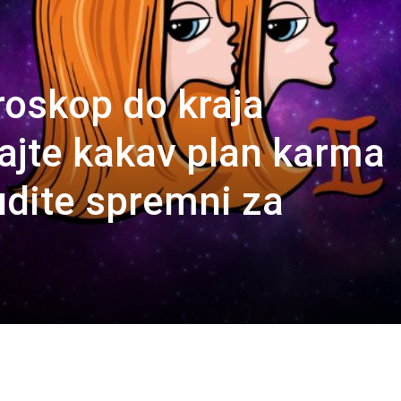
oskop do kraja
jte kakav plan karma
udite spremni za