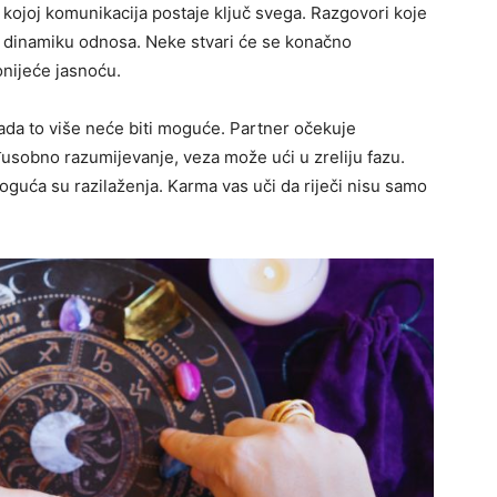
u kojoj komunikacija postaje ključ svega. Razgovori koje
i dinamiku odnosa. Neke stvari će se konačno
donijeće jasnoću.
sada to više neće biti moguće. Partner očekuje
đusobno razumijevanje, veza može ući u zreliju fazu.
guća su razilaženja. Karma vas uči da riječi nisu samo