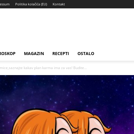
ressum
Politika kolačića (EU)
Kontakt
ROSKOP
MAGAZIN
RECEPTI
OSTALO
ice,saznajte kakav plan karma ima za vas! Budite...