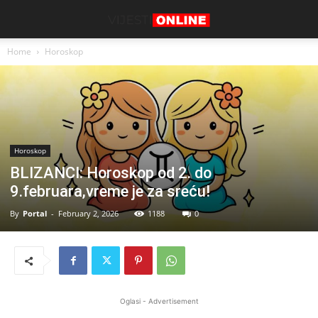
Home
Horoskop
Horoskop
BLIZANCI: Horoskop od 2. do
9.februara,vreme je za sreću!
By
Portal
-
February 2, 2026
1188
0
Oglasi - Advertisement