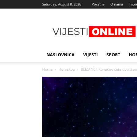
Saturday, August 8, 2026
Početna
O nama
Impr
Najnovije
vijesti
NASLOVNICA
VIJESTI
SPORT
HO
Home
Horoskop
BLIZANCI: Konačno ćete dobiti ono