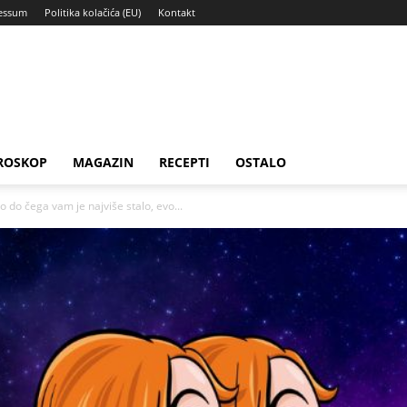
essum
Politika kolačića (EU)
Kontakt
ROSKOP
MAGAZIN
RECEPTI
OSTALO
 do čega vam je najviše stalo, evo...