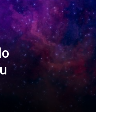
do
mu