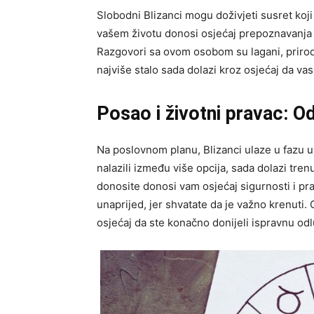
Slobodni Blizanci mogu doživjeti susret koji
vašem životu donosi osjećaj prepoznavanja i
Razgovori sa ovom osobom su lagani, prirod
najviše stalo sada dolazi kroz osjećaj da vas
Posao i životni pravac: O
Na poslovnom planu, Blizanci ulaze u fazu u
nalazili između više opcija, sada dolazi tre
donosite donosi vam osjećaj sigurnosti i pra
unaprijed, jer shvatate da je važno krenuti.
osjećaj da ste konačno donijeli ispravnu odl