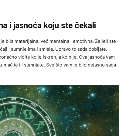
ina i jasnoća koju ste čekali
e bila materijalna, već mentalna i emotivna. Željeli ste
aji i sumnje imali smisla. Upravo to sada dobijate.
 konačno vidite ko je iskren, a ko nije. Ova jasnoća vam
tumačite ili sumnjate. Sve što vam je bilo nejasno sada