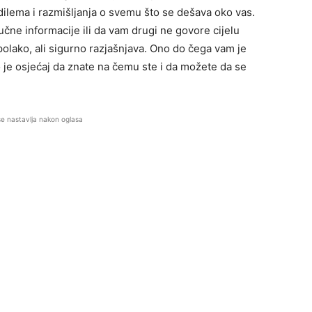
 dilema i razmišljanja o svemu što se dešava oko vas.
učne informacije ili da vam drugi ne govore cijelu
polako, ali sigurno razjašnjava. Ono do čega vam je
to je osjećaj da znate na čemu ste i da možete da se
se nastavlja nakon oglasa