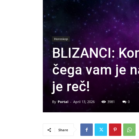
Horoskop
BLIZANCI: Kon
čega vam je n
je reč!
By
Portal
-
April 13, 2026
3981
0
Share