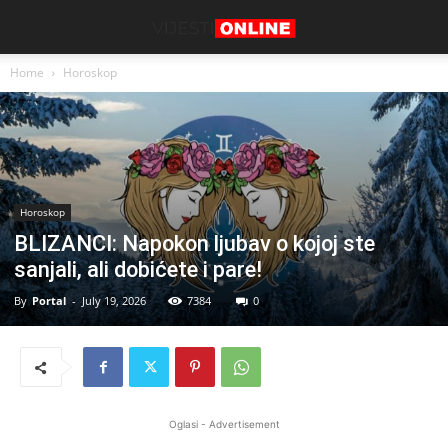
Home
Horoskop
Horoskop
BLIZANCI: Napokon ljubav o kojoj ste
sanjali, ali dobićete i pare!
By
Portal
-
July 19, 2026
7384
0
Oglasi - Advertisement