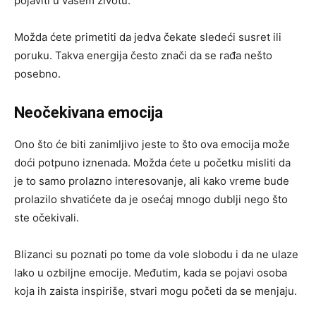
pojaviti u vašem životu.
Možda ćete primetiti da jedva čekate sledeći susret ili
poruku. Takva energija često znači da se rađa nešto
posebno.
Neočekivana emocija
Ono što će biti zanimljivo jeste to što ova emocija može
doći potpuno iznenada. Možda ćete u početku misliti da
je to samo prolazno interesovanje, ali kako vreme bude
prolazilo shvatićete da je osećaj mnogo dublji nego što
ste očekivali.
Blizanci su poznati po tome da vole slobodu i da ne ulaze
lako u ozbiljne emocije. Međutim, kada se pojavi osoba
koja ih zaista inspiriše, stvari mogu početi da se menjaju.