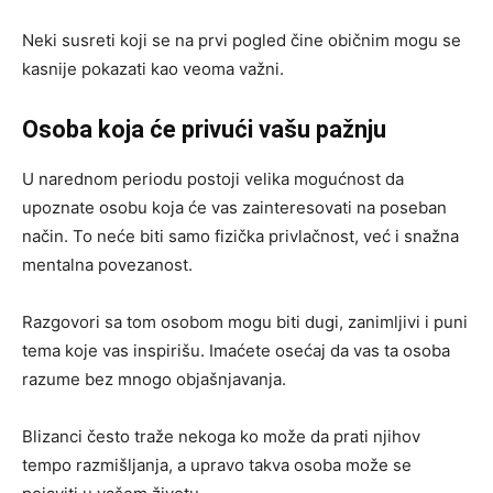
Neki susreti koji se na prvi pogled čine običnim mogu se
kasnije pokazati kao veoma važni.
Osoba koja će privući vašu pažnju
U narednom periodu postoji velika mogućnost da
upoznate osobu koja će vas zainteresovati na poseban
način. To neće biti samo fizička privlačnost, već i snažna
mentalna povezanost.
Razgovori sa tom osobom mogu biti dugi, zanimljivi i puni
tema koje vas inspirišu. Imaćete osećaj da vas ta osoba
razume bez mnogo objašnjavanja.
Blizanci često traže nekoga ko može da prati njihov
tempo razmišljanja, a upravo takva osoba može se