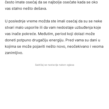
često imate osećaj da se najbolje osećate kada se oko
vas stalno nešto dešava.
U poslednje vreme možda ste imali osećaj da su se neke
stvari malo usporile ili da vam nedostaje uzbuđenja koje
vas inače pokreće. Međutim, period koji dolazi može
doneti potpuno drugačiju energiju. Pred vama su dani u
kojima se može pojaviti nešto novo, neočekivano i veoma
zanimljivo.
Sadržaj se nastavlja nakon oglasa