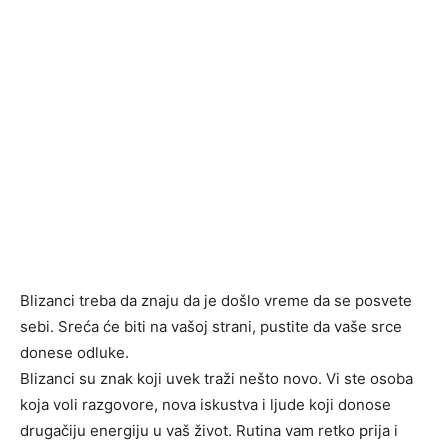
Blizanci treba da znaju da je došlo vreme da se posvete
sebi. Sreća će biti na vašoj strani, pustite da vaše srce
donese odluke.
Blizanci su znak koji uvek traži nešto novo. Vi ste osoba
koja voli razgovore, nova iskustva i ljude koji donose
drugačiju energiju u vaš život. Rutina vam retko prija i