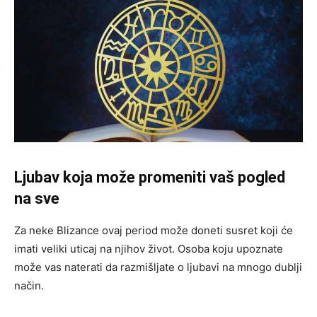
Ljubav koja može promeniti vaš pogled
na sve
Za neke Blizance ovaj period može doneti susret koji će
imati veliki uticaj na njihov život. Osoba koju upoznate
može vas naterati da razmišljate o ljubavi na mnogo dublji
način.