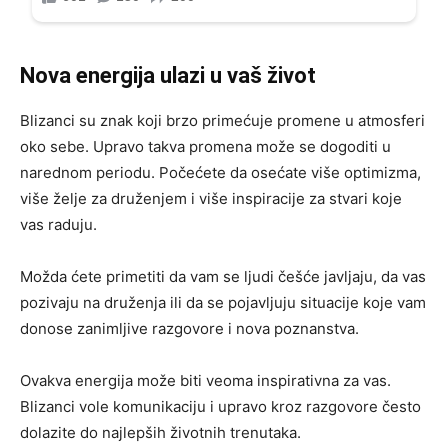
Nova energija ulazi u vaš život
Blizanci su znak koji brzo primećuje promene u atmosferi
oko sebe. Upravo takva promena može se dogoditi u
narednom periodu. Počećete da osećate više optimizma,
više želje za druženjem i više inspiracije za stvari koje
vas raduju.
Možda ćete primetiti da vam se ljudi češće javljaju, da vas
pozivaju na druženja ili da se pojavljuju situacije koje vam
donose zanimljive razgovore i nova poznanstva.
Ovakva energija može biti veoma inspirativna za vas.
Blizanci vole komunikaciju i upravo kroz razgovore često
dolazite do najlepših životnih trenutaka.