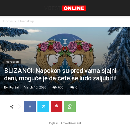
Home
Horoskop
Horoskop
BLIZANCI: Napokon su pred vama sjajni
dani, moguće je da ćete se ludo zaljubiti!
By
Portal
-
March 13, 2026
636
0
Oglasi - Advertisement