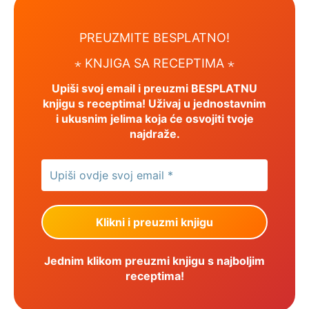
PREUZMITE BESPLATNO!
⋆ KNJIGA SA RECEPTIMA ⋆
Upiši svoj email i preuzmi BESPLATNU
knjigu s receptima! Uživaj u jednostavnim
i ukusnim jelima koja će osvojiti tvoje
najdraže.
Jednim klikom preuzmi knjigu s najboljim
receptima!