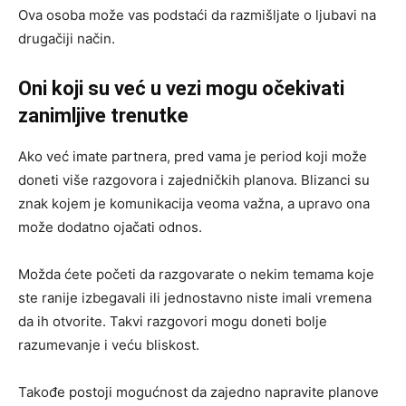
Ova osoba može vas podstaći da razmišljate o ljubavi na
drugačiji način.
Oni koji su već u vezi mogu očekivati
zanimljive trenutke
Ako već imate partnera, pred vama je period koji može
doneti više razgovora i zajedničkih planova. Blizanci su
znak kojem je komunikacija veoma važna, a upravo ona
može dodatno ojačati odnos.
Možda ćete početi da razgovarate o nekim temama koje
ste ranije izbegavali ili jednostavno niste imali vremena
da ih otvorite. Takvi razgovori mogu doneti bolje
razumevanje i veću bliskost.
Takođe postoji mogućnost da zajedno napravite planove