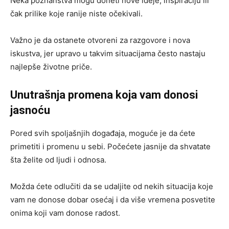
Neka poznanstva mogu doneti nove ideje, inspiraciju ili
čak prilike koje ranije niste očekivali.
Važno je da ostanete otvoreni za razgovore i nova
iskustva, jer upravo u takvim situacijama često nastaju
najlepše životne priče.
Unutrašnja promena koja vam donosi
jasnoću
Pored svih spoljašnjih događaja, moguće je da ćete
primetiti i promenu u sebi. Počećete jasnije da shvatate
šta želite od ljudi i odnosa.
Možda ćete odlučiti da se udaljite od nekih situacija koje
vam ne donose dobar osećaj i da više vremena posvetite
onima koji vam donose radost.