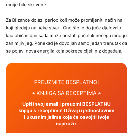
ranije bile skrivene.
Za Blizance dolazi period koji može promijeniti način na
koji gledaju na neke stvari. Ono što je do juče djelovalo
kao običan dan sada može postati početak nečega mnogo
zanimljivijeg. Ponekad je dovoljan samo jedan trenutak da
se pojavi nova energija koja pokreće cijeli niz događaja.
PREUZMITE BESPLATNO!
⋆ KNJIGA SA RECEPTIMA ⋆
Upiši svoj email i preuzmi BESPLATNU
knjigu s receptima! Uživaj u jednostavnim
i ukusnim jelima koja će osvojiti tvoje
najdraže.