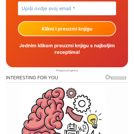
Jednim klikom preuzmi knjigu s najboljim
receptima!
Preporučujemo