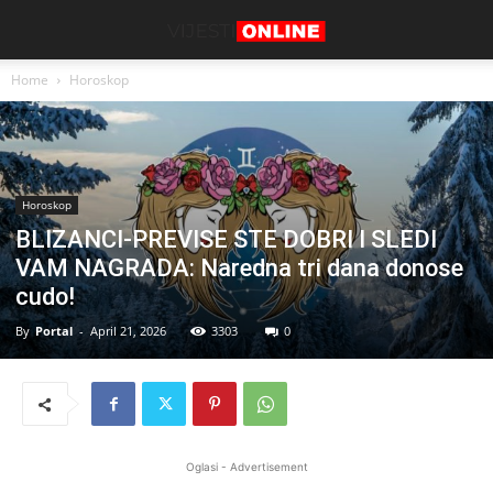
Home
Horoskop
Horoskop
BLIZANCI-PREVISE STE DOBRI I SLEDI
VAM NAGRADA: Naredna tri dana donose
cudo!
By
Portal
-
April 21, 2026
3303
0
Oglasi - Advertisement