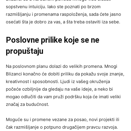
sopstvenu intuiciju. Iako ste poznati po brzom
razmišljanju i promenama raspoloženja, sada ćete jasno
osećati šta je dobro za vas, a šta treba ostaviti iza sebe.
Poslovne prilike koje se ne
propuštaju
Na poslovnom planu dolazi do velikih promena. Mnogi
Blizanci konačno će dobiti priliku da pokažu svoje znanje,
kreativnost i sposobnosti. Ljudi iz vašeg okruženja
počeće ozbiljnije da gledaju na vaše ideje, a neko bi
mogao odlučiti da vam pruži podršku koja će imati veliki
značaj za budućnost.
Moguće su i promene vezane za posao, novi projekti ili
čak razmišljanje o potpuno drugačijem pravcu razvoja.