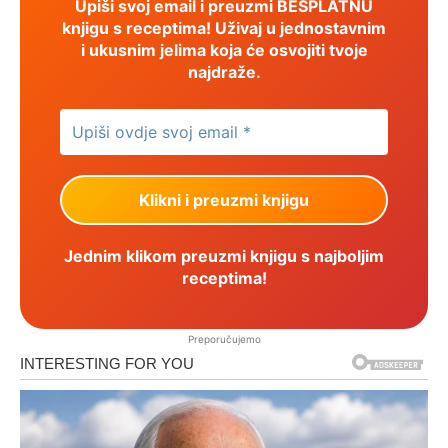
Upiši svoj email i preuzmi BESPLATNU
knjigu s receptima! Uživaj u jednostavnim
i ukusnim jelima koja će osvojiti tvoje
najdraže.
Jednim klikom preuzmi knjigu s najboljim
receptima!
Preporučujemo