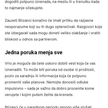
dogoditi potpuno iznenada, na mestu ili u trenutku kada
to najmanje očekujete.
Zauzeti Blizanci konačno će imati priliku da razjasne
nesporazume koji su ih dugo opterećivali. Razgovori koje
ste izbegavali sada mogu doneti veliko olakšanje i vratiti
bliskost u odnos sa partnerom.
Jedna poruka menja sve
Vrlo je moguće da ćete uskoro dobiti vest koja će vas
iznenaditi. To može biti poruka od osobe iz prošlosti,
poziv za saradnju ili informacija koja će potpuno
promeniti vaše planove. Nemojte donositi odluke
impulsivno – sada je važno da dobro procenite kome
verujete i kojim putem želite da krenete.
Blizanci će u narednom periodu mnogo više slušati