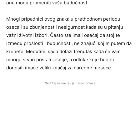
one mogu promeniti vašu budućnost.
Mnogi pripadnici ovog znaka u prethodnom periodu
osećali su zbunjenost i nesigurnost kada su u pitanju
važni životni izbori. Često ste imali osećaj da stojite
između prošlosti i budućnosti, ne znajući kojim putem da
krenete. Međutim, sada dolazi trenutak kada će vam
mnoge stvari postati jasnije, a odluke koje budete
donosili imaće veliki značaj za naredne mesece.
Sadržaj se nastavlja nakon oglasa