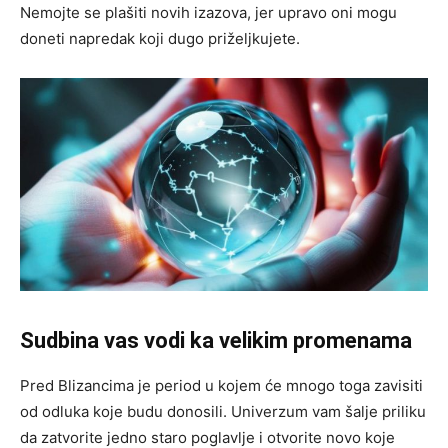
Nemojte se plašiti novih izazova, jer upravo oni mogu
doneti napredak koji dugo priželjkujete.
Sudbina vas vodi ka velikim promenama
Pred Blizancima je period u kojem će mnogo toga zavisiti
od odluka koje budu donosili. Univerzum vam šalje priliku
da zatvorite jedno staro poglavlje i otvorite novo koje