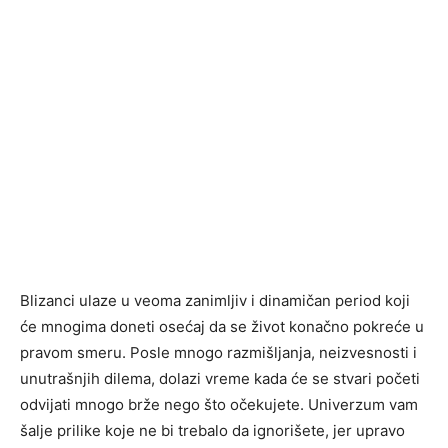
Blizanci ulaze u veoma zanimljiv i dinamičan period koji
će mnogima doneti osećaj da se život konačno pokreće u
pravom smeru. Posle mnogo razmišljanja, neizvesnosti i
unutrašnjih dilema, dolazi vreme kada će se stvari početi
odvijati mnogo brže nego što očekujete. Univerzum vam
šalje prilike koje ne bi trebalo da ignorišete, jer upravo