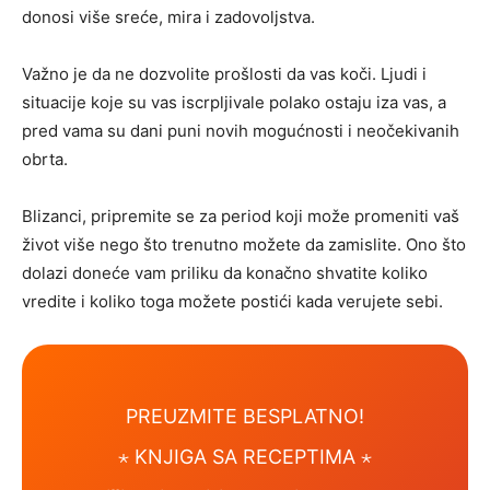
donosi više sreće, mira i zadovoljstva.
Važno je da ne dozvolite prošlosti da vas koči. Ljudi i
situacije koje su vas iscrpljivale polako ostaju iza vas, a
pred vama su dani puni novih mogućnosti i neočekivanih
obrta.
Blizanci, pripremite se za period koji može promeniti vaš
život više nego što trenutno možete da zamislite. Ono što
dolazi doneće vam priliku da konačno shvatite koliko
vredite i koliko toga možete postići kada verujete sebi.
PREUZMITE BESPLATNO!
⋆ KNJIGA SA RECEPTIMA ⋆