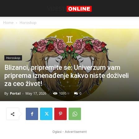
Home
Horoskop
Horoskop
Blizanci, pripremite se: Univerzum vam
priprema iznenađenje kakvo niste doživeli
za ceo život!
By
Portal
-
May 17, 2026
1095
0
Oglasi - Advertisement