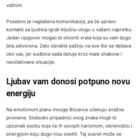
važnim.
Posebno je naglašena komunikacija, pa će upravo
kontakti sa ljudima igrati ključnu ulogu u vašem napretku.
Jedan razgovor mogao bi otvoriti vrata koja su vam dugo
bila zatvorena. Zato obratite pažnju na sve što se dešava
oko vas, jer sudbina sada deluje kroz male znakove i
neočekivane situacije.
Ljubav vam donosi potpuno novu
energiju
Na emotivnom planu mnoge Blizance očekuju snažne
promene. Slobodni pripadnici ovog znaka mogli bi
upoznati osobu koja će ih osvojiti harizmom, iskrenošću i
energijom koju dugo nisu osetili. Taj susret može se