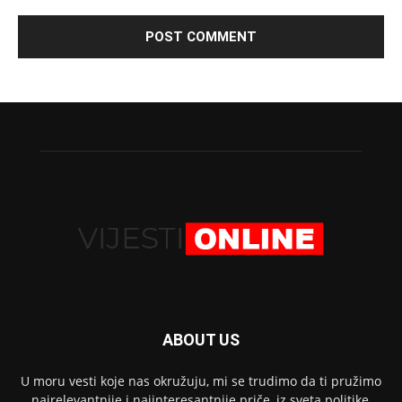
ABOUT US
U moru vesti koje nas okružuju, mi se trudimo da ti pružimo
najrelevantnije i najinteresantnije priče, iz sveta politike,