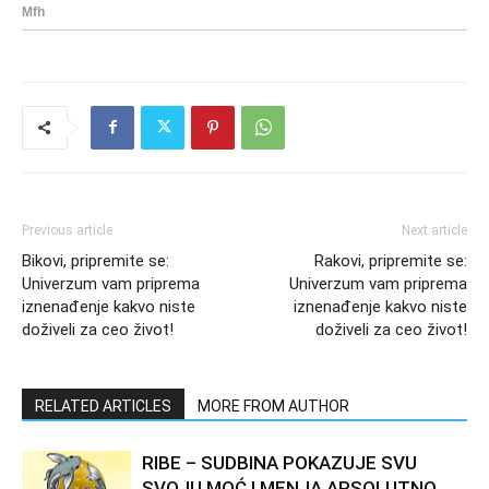
Previous article
Next article
Bikovi, pripremite se:
Rakovi, pripremite se:
Univerzum vam priprema
Univerzum vam priprema
iznenađenje kakvo niste
iznenađenje kakvo niste
doživeli za ceo život!
doživeli za ceo život!
RELATED ARTICLES
MORE FROM AUTHOR
RIBE – SUDBINA POKAZUJE SVU
SVOJU MOĆ I MENJA APSOLUTNO