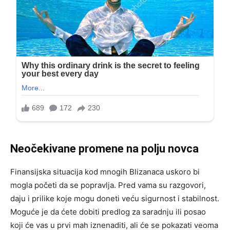
Neočekivane promene na polju novca
Finansijska situacija kod mnogih Blizanaca uskoro bi
mogla početi da se popravlja. Pred vama su razgovori,
daju i prilike koje mogu doneti veću sigurnost i stabilnost.
Moguće je da ćete dobiti predlog za saradnju ili posao
koji će vas u prvi mah iznenaditi, ali će se pokazati veoma