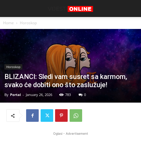
Home
Horoskop
Horoskop
BLIZANCI: Sledi vam susret sa karmom,
svako će dobiti ono što zaslužuje!
By
Portal
-
January 26, 2026
783
0
Oglasi - Advertisement