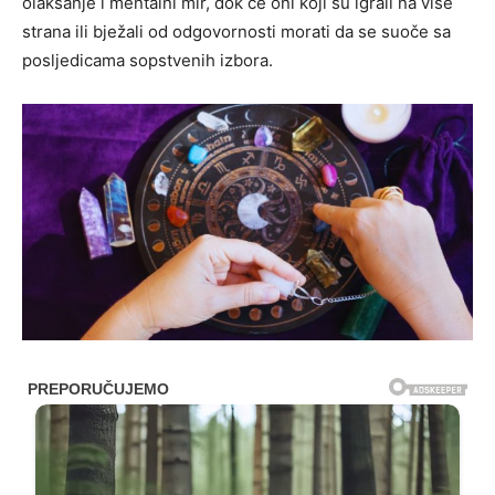
olakšanje i mentalni mir, dok će oni koji su igrali na više
strana ili bježali od odgovornosti morati da se suoče sa
posljedicama sopstvenih izbora.