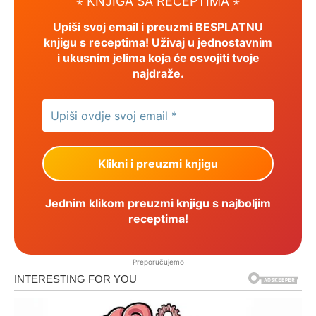
⋆ KNJIGA SA RECEPTIMA ⋆
Upiši svoj email i preuzmi BESPLATNU
knjigu s receptima! Uživaj u jednostavnim
i ukusnim jelima koja će osvojiti tvoje
najdraže.
Jednim klikom preuzmi knjigu s najboljim
receptima!
Preporučujemo