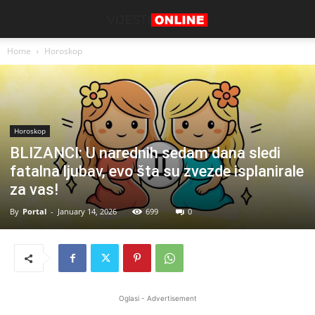
Home
Horoskop
Horoskop
BLIZANCI: U narednih sedam dana sledi
fatalna ljubav, evo šta su zvezde isplanirale
za vas!
By
Portal
-
January 14, 2026
699
0
Oglasi - Advertisement