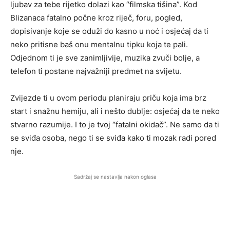
ljubav za tebe rijetko dolazi kao “filmska tišina”. Kod
Blizanaca fatalno počne kroz riječ, foru, pogled,
dopisivanje koje se oduži do kasno u noć i osjećaj da ti
neko pritisne baš onu mentalnu tipku koja te pali.
Odjednom ti je sve zanimljivije, muzika zvuči bolje, a
telefon ti postane najvažniji predmet na svijetu.
Zvijezde ti u ovom periodu planiraju priču koja ima brz
start i snažnu hemiju, ali i nešto dublje: osjećaj da te neko
stvarno razumije. I to je tvoj “fatalni okidač”. Ne samo da ti
se sviđa osoba, nego ti se sviđa kako ti mozak radi pored
nje.
Sadržaj se nastavlja nakon oglasa