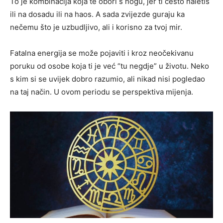
To je kombinacija koja te obori s nogu, jer ti često naletiš
ili na dosadu ili na haos. A sada zvijezde guraju ka
nečemu što je uzbudljivo, ali i korisno za tvoj mir.
Fatalna energija se može pojaviti i kroz neočekivanu
poruku od osobe koja ti je već “tu negdje” u životu. Neko
s kim si se uvijek dobro razumio, ali nikad nisi pogledao
na taj način. U ovom periodu se perspektiva mijenja.