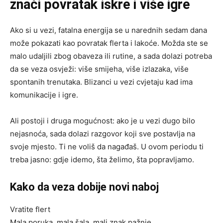
znači povratak iskre i više igre
Ako si u vezi, fatalna energija se u narednih sedam dana
može pokazati kao povratak flerta i lakoće. Možda ste se
malo udaljili zbog obaveza ili rutine, a sada dolazi potreba
da se veza osvježi: više smijeha, više izlazaka, više
spontanih trenutaka. Blizanci u vezi cvjetaju kad ima
komunikacije i igre.
Ali postoji i druga mogućnost: ako je u vezi dugo bilo
nejasnoća, sada dolazi razgovor koji sve postavlja na
svoje mjesto. Ti ne voliš da nagađaš. U ovom periodu ti
treba jasno: gdje idemo, šta želimo, šta popravljamo.
Kako da veza dobije novi naboj
Vratite flert
Mala poruka, mala šala, mali znak pažnje.