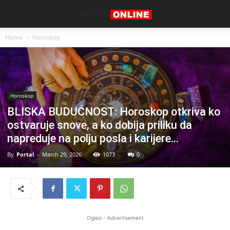
Home
Horoskop
Horoskop
BLISKA BUDUĆNOST: Horoskop otkriva ko
ostvaruje snove, a ko dobija priliku da
napreduje na polju posla i karijere…
By
Portal
-
March 29, 2026
1073
0
Oglasi - Advertisement