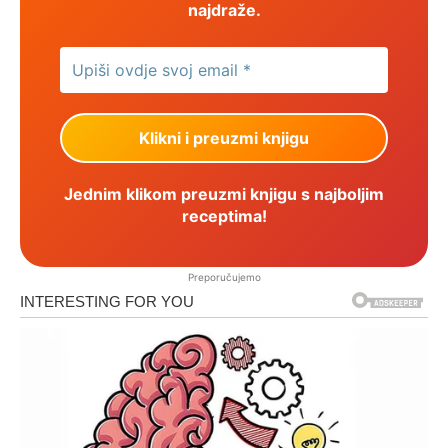
najdraže.
Jednim klikom preuzmi knjigu s najboljim
receptima!
Preporučujemo