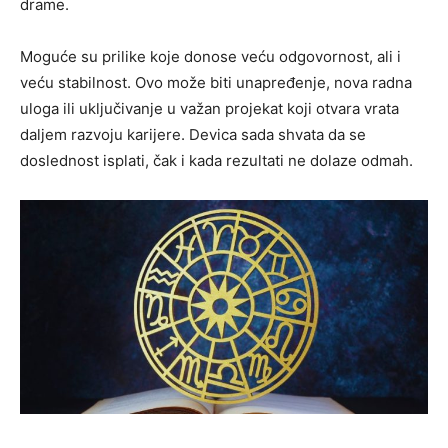
drame.
Moguće su prilike koje donose veću odgovornost, ali i
veću stabilnost. Ovo može biti unapređenje, nova radna
uloga ili uključivanje u važan projekat koji otvara vrata
daljem razvoju karijere. Devica sada shvata da se
doslednost isplati, čak i kada rezultati ne dolaze odmah.