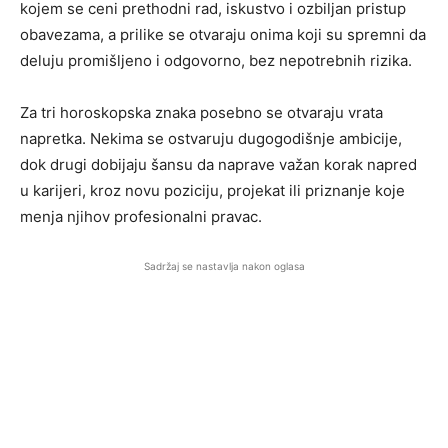
kojem se ceni prethodni rad, iskustvo i ozbiljan pristup
obavezama, a prilike se otvaraju onima koji su spremni da
deluju promišljeno i odgovorno, bez nepotrebnih rizika.
Za tri horoskopska znaka posebno se otvaraju vrata
napretka. Nekima se ostvaruju dugogodišnje ambicije,
dok drugi dobijaju šansu da naprave važan korak napred
u karijeri, kroz novu poziciju, projekat ili priznanje koje
menja njihov profesionalni pravac.
Sadržaj se nastavlja nakon oglasa