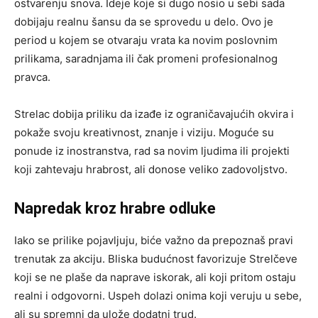
ostvarenju snova. Ideje koje si dugo nosio u sebi sada
dobijaju realnu šansu da se sprovedu u delo. Ovo je
period u kojem se otvaraju vrata ka novim poslovnim
prilikama, saradnjama ili čak promeni profesionalnog
pravca.
Strelac dobija priliku da izađe iz ograničavajućih okvira i
pokaže svoju kreativnost, znanje i viziju. Moguće su
ponude iz inostranstva, rad sa novim ljudima ili projekti
koji zahtevaju hrabrost, ali donose veliko zadovoljstvo.
Napredak kroz hrabre odluke
Iako se prilike pojavljuju, biće važno da prepoznaš pravi
trenutak za akciju. Bliska budućnost favorizuje Strelčeve
koji se ne plaše da naprave iskorak, ali koji pritom ostaju
realni i odgovorni. Uspeh dolazi onima koji veruju u sebe,
ali su spremni da ulože dodatni trud.