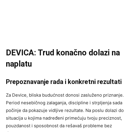
DEVICA: Trud konačno dolazi na
naplatu
Prepoznavanje rada i konkretni rezultati
Za Device, bliska budućnost donosi zasluženo priznanje.
Period nesebičnog zalaganja, discipline i strpljenja sada
počinje da pokazuje vidljive rezultate. Na poslu dolazi do
situacija u kojima nadređeni primećuju tvoju preciznost,
pouzdanost i sposobnost da rešavaš probleme bez