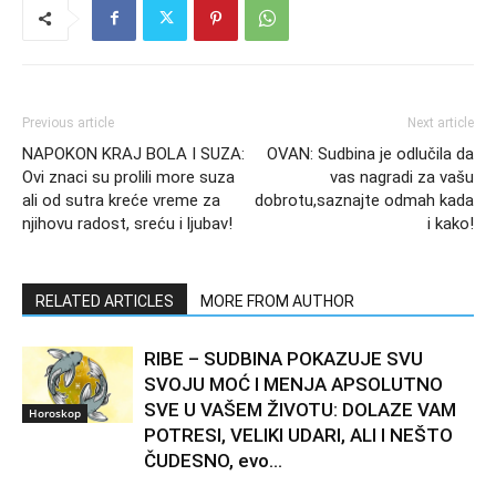
Previous article
Next article
NAPOKON KRAJ BOLA I SUZA:
OVAN: Sudbina je odlučila da
Ovi znaci su prolili more suza
vas nagradi za vašu
ali od sutra kreće vreme za
dobrotu,saznajte odmah kada
njihovu radost, sreću i ljubav!
i kako!
RELATED ARTICLES
MORE FROM AUTHOR
RIBE – SUDBINA POKAZUJE SVU
SVOJU MOĆ I MENJA APSOLUTNO
SVE U VAŠEM ŽIVOTU: DOLAZE VAM
Horoskop
POTRESI, VELIKI UDARI, ALI I NEŠTO
ČUDESNO, evo...