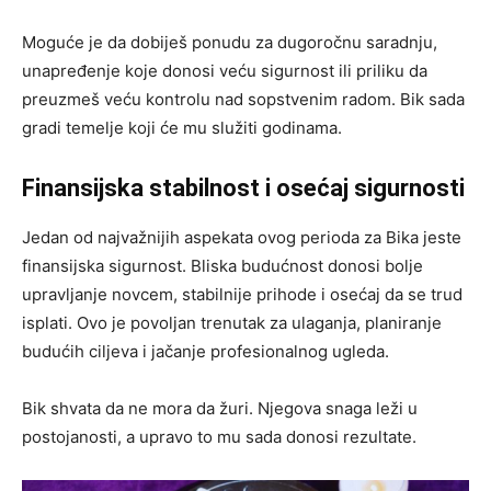
Moguće je da dobiješ ponudu za dugoročnu saradnju,
unapređenje koje donosi veću sigurnost ili priliku da
preuzmeš veću kontrolu nad sopstvenim radom. Bik sada
gradi temelje koji će mu služiti godinama.
Finansijska stabilnost i osećaj sigurnosti
Jedan od najvažnijih aspekata ovog perioda za Bika jeste
finansijska sigurnost. Bliska budućnost donosi bolje
upravljanje novcem, stabilnije prihode i osećaj da se trud
isplati. Ovo je povoljan trenutak za ulaganja, planiranje
budućih ciljeva i jačanje profesionalnog ugleda.
Bik shvata da ne mora da žuri. Njegova snaga leži u
postojanosti, a upravo to mu sada donosi rezultate.