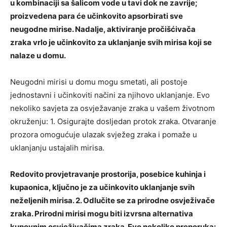
u kombinaciji sa šalicom vode u tavi dok ne zavrije;
proizvedena para će učinkovito apsorbirati sve
neugodne mirise. Nadalje, aktiviranje pročišćivača
zraka vrlo je učinkovito za uklanjanje svih mirisa koji se
nalaze u domu.
Neugodni mirisi u domu mogu smetati, ali postoje
jednostavni i učinkoviti načini za njihovo uklanjanje. Evo
nekoliko savjeta za osvježavanje zraka u vašem životnom
okruženju: 1. Osigurajte dosljedan protok zraka. Otvaranje
prozora omogućuje ulazak svježeg zraka i pomaže u
uklanjanju ustajalih mirisa.
Redovito provjetravanje prostorija, posebice kuhinja i
kupaonica, ključno je za učinkovito uklanjanje svih
neželjenih mirisa. 2. Odlučite se za prirodne osvježivače
zraka. Prirodni mirisi mogu biti izvrsna alternativa
kupovnim osvježivačima zraka. Evo nekoliko preporuka: