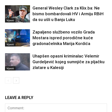
General Wesley Clark za Klix.ba: Ne
bismo bombardovali HV i Armiju RBiH
da su ušli u Banju Luku
Vijesti
Zapaljeno službeno vozilo Grada
Mostara ispred porodične kuće
gradonačelnika Marija Kordića
Vijesti
Uhapšen opasni kriminalac Velemir
Gurdeljević kojeg sumnjiče za pljačku
zlatare u Kalesiji
Vijesti
LEAVE A REPLY