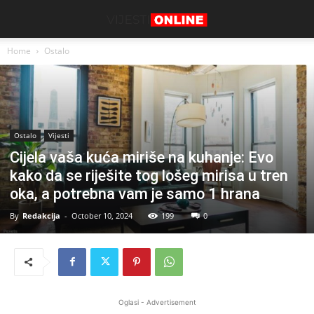
Home
Ostalo
Ostalo
Vijesti
Cijela vaša kuća miriše na kuhanje: Evo
kako da se riješite tog lošeg mirisa u tren
oka, a potrebna vam je samo 1 hrana
By
Redakcija
-
October 10, 2024
199
0
Oglasi - Advertisement