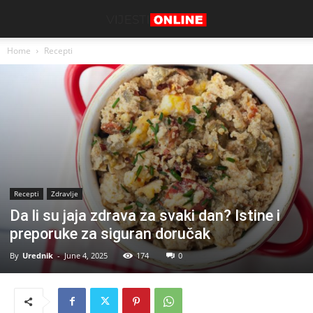
Home
Recepti
Recepti
Zdravlje
Da li su jaja zdrava za svaki dan? Istine i
preporuke za siguran doručak
By
Urednik
-
June 4, 2025
174
0