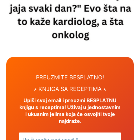
PREUZMITE BESPLATNO!
⋆ KNJIGA SA RECEPTIMA ⋆
Upiši svoj email i preuzmi BESPLATNU
knjigu s receptima! Uživaj u jednostavnim
i ukusnim jelima koja će osvojiti tvoje
najdraže.