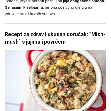
Takođe, vrijedi obratiti pažnju na
jaja obogaćena omega-
3 masnim kiselinama
, jer ona pozitivno djeluju na
zdravlje srca i krvnih sudova.
Recept za zdrav i ukusan doručak: “Mish-
mash” s jajima i povrćem