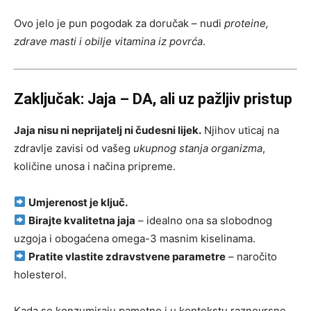
Ovo jelo je pun pogodak za doručak – nudi
proteine,
zdrave masti i obilje vitamina iz povrća
.
Zaključak: Jaja – DA, ali uz pažljiv pristup
Jaja nisu ni neprijatelj ni čudesni lijek.
Njihov uticaj na
zdravlje zavisi od vašeg
ukupnog stanja organizma
,
količine unosa i načina pripreme.
Umjerenost je ključ.
Birajte kvalitetna jaja
– idealno ona sa slobodnog
uzgoja i obogaćena omega-3 masnim kiselinama.
Pratite vlastite zdravstvene parametre
– naročito
holesterol.
Kada se konzumiraju pametno i u kontekstu raznovrsne