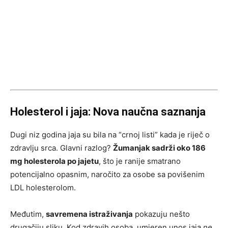
Holesterol i jaja: Nova naučna saznanja
Dugi niz godina jaja su bila na “crnoj listi” kada je riječ o
zdravlju srca. Glavni razlog?
Žumanjak sadrži oko 186
mg holesterola po jajetu
, što je ranije smatrano
potencijalno opasnim, naročito za osobe sa povišenim
LDL holesterolom.
Međutim,
savremena istraživanja
pokazuju nešto
drugačiju sliku. Kod zdravih osoba, umjeren unos jaja
ne