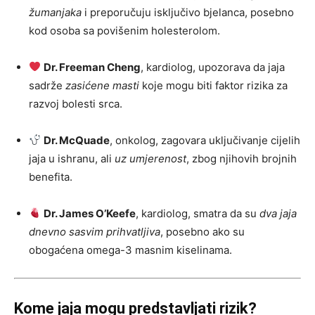
žumanjaka
i preporučuju isključivo bjelanca, posebno
kod osoba sa povišenim holesterolom.
Dr. Freeman Cheng
, kardiolog, upozorava da jaja
sadrže
zasićene masti
koje mogu biti faktor rizika za
razvoj bolesti srca.
Dr. McQuade
, onkolog, zagovara uključivanje cijelih
jaja u ishranu, ali
uz umjerenost
, zbog njihovih brojnih
benefita.
Dr. James O’Keefe
, kardiolog, smatra da su
dva jaja
dnevno sasvim prihvatljiva
, posebno ako su
obogaćena omega-3 masnim kiselinama.
Kome jaja mogu predstavljati rizik?