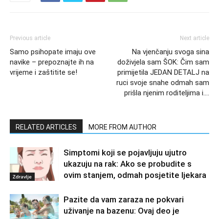
Previous article
Next article
Samo psihopate imaju ove
Na vjenčanju svoga sina
navike – prepoznajte ih na
doživjela sam ŠOK: Čim sam
vrijeme i zaštitite se!
primijetila JEDAN DETALJ na
ruci svoje snahe odmah sam
prišla njenim roditeljima i….
RELATED ARTICLES
MORE FROM AUTHOR
Simptomi koji se pojavljuju ujutro
ukazuju na rak: Ako se probudite s
ovim stanjem, odmah posjetite ljekara
Zdravlje
Pazite da vam zaraza ne pokvari
uživanje na bazenu: Ovaj deo je