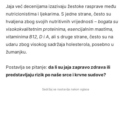
Jaja već decenijama izazivaju žestoke rasprave među
nutricionistima i ljekarima. S jedne strane, često su
hvaljena zbog svojih nutritivnih vrijednosti –
bogata su
visokokvalitetnim proteinima, esencijalnim mastima,
vitaminima B12, D i A
, ali s druge strane, često su na
udaru zbog visokog sadržaja holesterola, posebno u
žumanjku.
Postavlja se pitanje:
da li su jaja zapravo zdrava ili
predstavljaju rizik po naše srce i krvne sudove?
Sadržaj se nastavlja nakon oglasa