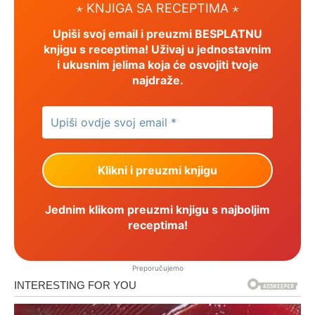
⋆ KNJIGA SA RECEPTIMA ⋆
Upiši svoj email i preuzmi BESPLATNU
knjigu s receptima! Uživaj u jednostavnim
i ukusnim jelima koja će osvojiti tvoje
najdraže.
Jednim klikom preuzmi knjigu s najboljim
receptima!
Preporučujemo