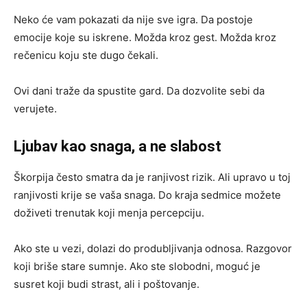
Neko će vam pokazati da nije sve igra. Da postoje
emocije koje su iskrene. Možda kroz gest. Možda kroz
rečenicu koju ste dugo čekali.
Ovi dani traže da spustite gard. Da dozvolite sebi da
verujete.
Ljubav kao snaga, a ne slabost
Škorpija često smatra da je ranjivost rizik. Ali upravo u toj
ranjivosti krije se vaša snaga. Do kraja sedmice možete
doživeti trenutak koji menja percepciju.
Ako ste u vezi, dolazi do produbljivanja odnosa. Razgovor
koji briše stare sumnje. Ako ste slobodni, moguć je
susret koji budi strast, ali i poštovanje.