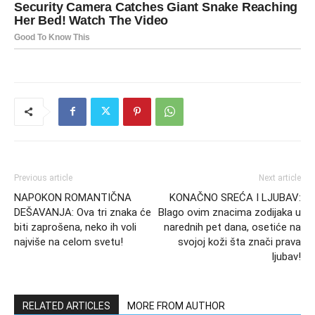
Previous article
Next article
NAPOKON ROMANTIČNA
KONAČNO SREĆA I LJUBAV:
DEŠAVANJA: Ova tri znaka će
Blago ovim znacima zodijaka u
biti zaprošena, neko ih voli
narednih pet dana, osetiće na
najviše na celom svetu!
svojoj koži šta znači prava
ljubav!
RELATED ARTICLES
MORE FROM AUTHOR