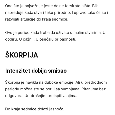
Ono što je najvažnije jeste da ne forsirate ništa. Bik
napreduje kada stvari teku prirodno. I upravo tako će se i
razvijati situacije do kraja sedmice.
Ovo je period kada treba da uživate u malim stvarima. U
dodiru. U pažnji. U osećaju pripadnosti.
ŠKORPIJA
Intenzitet dobija smisao
Škorpija je navikla na duboke emocije. Ali u prethodnom
periodu možda ste se borili sa sumnjama. Pitanjima bez
odgovora. Unutrašnjim preispitivanjima.
Do kraja sedmice dolazi jasnoća.