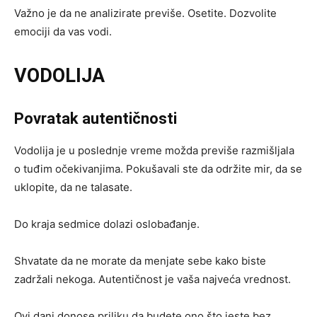
Važno je da ne analizirate previše. Osetite. Dozvolite
emociji da vas vodi.
VODOLIJA
Povratak autentičnosti
Vodolija je u poslednje vreme možda previše razmišljala
o tuđim očekivanjima. Pokušavali ste da održite mir, da se
uklopite, da ne talasate.
Do kraja sedmice dolazi oslobađanje.
Shvatate da ne morate da menjate sebe kako biste
zadržali nekoga. Autentičnost je vaša najveća vrednost.
Ovi dani donose priliku da budete ono što jeste bez