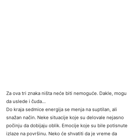
Za ova tri znaka ništa neće biti nemoguće. Dakle, mogu
da uslede i čuda…
Do kraja sedmice energija se menja na suptilan, ali
snažan način. Neke situacije koje su delovale nejasno
počinju da dobijaju oblik. Emocije koje su bile potisnute
izlaze na površinu. Neko će shvatiti da je vreme da