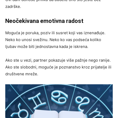
zadrške.
Neočekivana emotivna radost
Moguća je poruka, poziv ili susret koji vas iznenađuje.
Neko ko unosi svežinu. Neko ko vas podseća koliko
ljubav može biti jednostavna kada je iskrena.
Ako ste u vezi, partner pokazuje više pažnje nego ranije.
Ako ste slobodni, moguće je poznanstvo kroz prijatelje ili
društvene mreže.