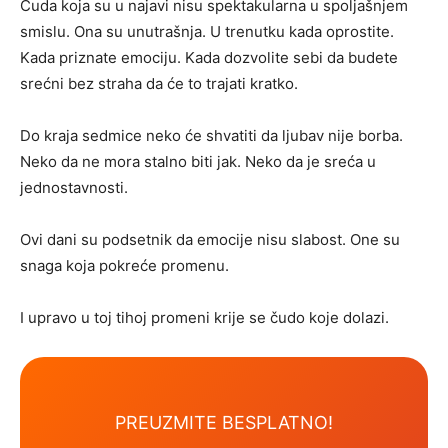
Čuda koja su u najavi nisu spektakularna u spoljašnjem
smislu. Ona su unutrašnja. U trenutku kada oprostite.
Kada priznate emociju. Kada dozvolite sebi da budete
srećni bez straha da će to trajati kratko.
Do kraja sedmice neko će shvatiti da ljubav nije borba.
Neko da ne mora stalno biti jak. Neko da je sreća u
jednostavnosti.
Ovi dani su podsetnik da emocije nisu slabost. One su
snaga koja pokreće promenu.
I upravo u toj tihoj promeni krije se čudo koje dolazi.
PREUZMITE BESPLATNO!