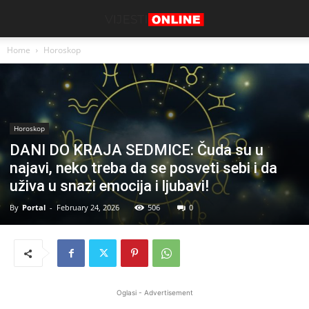
Home
Horoskop
Horoskop
DANI DO KRAJA SEDMICE: Čuda su u
najavi, neko treba da se posveti sebi i da
uživa u snazi emocija i ljubavi!
By
Portal
-
February 24, 2026
506
0
Oglasi - Advertisement