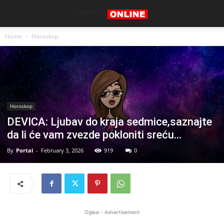
Home
Horoskop
Horoskop
DEVICA: Ljubav do kraja sedmice,saznajte
da li će vam zvezde pokloniti sreću…
By
Portal
-
February 3, 2026
919
0
Oglasi - Advertisement