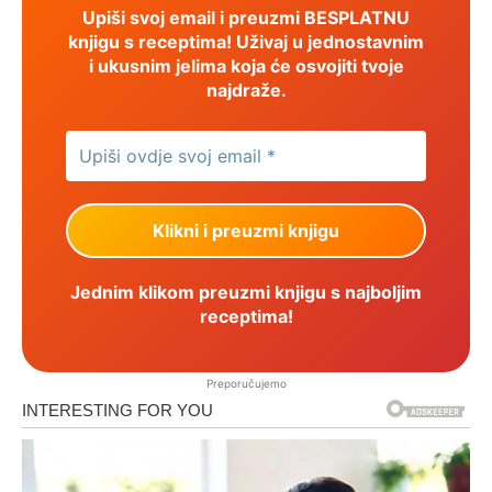
Upiši svoj email i preuzmi BESPLATNU
knjigu s receptima! Uživaj u jednostavnim
i ukusnim jelima koja će osvojiti tvoje
najdraže.
Jednim klikom preuzmi knjigu s najboljim
receptima!
Preporučujemo