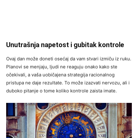
Unutrašnja napetost i gubitak kontrole
Ovaj dan može doneti osećaj da vam stvari izmiču iz ruku.
Planovi se menjaju, ljudi ne reaguju onako kako ste
očekivali, a vaša uobičajena strategija racionalnog
pristupa ne daje rezultate. To može izazvati nervozu, ali i
duboko pitanje o tome koliko kontrole zaista imate.