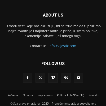
ABOUT US
U moru vesti koje nas okružuju, mi se trudimo da ti pružimo
najrelevantnije i najinteresantnije priče, iz sveta politike,
ekonomije, zabave i još mnogo toga.
Contact us:
info@vijestix.com
FOLLOW US
Početna
O nama
Impressum
Politika kolačića (EU)
Kontakt
© Sva prava pridržana - 2025. - Prenošenje sadržaja dozvoljeno u