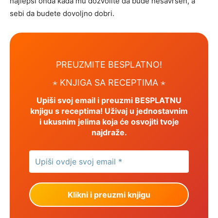
najlepši onda kada mu dozvolite da bude nesavršen, a
sebi da budete dovoljno dobri.
PREUZMITE BESPLATNO!
⋆ KNJIGA SA RECEPTIMA ⋆
Upiši svoj email i preuzmi BESPLATNU
knjigu s receptima! Uživaj u jednostavnim
i ukusnim jelima koja će osvojiti tvoje
najdraže.