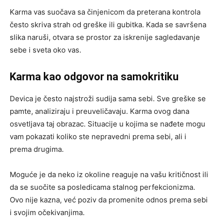
Karma vas suočava sa činjenicom da preterana kontrola
često skriva strah od greške ili gubitka. Kada se savršena
slika naruši, otvara se prostor za iskrenije sagledavanje
sebe i sveta oko vas.
Karma kao odgovor na samokritiku
Devica je često najstroži sudija sama sebi. Sve greške se
pamte, analiziraju i preuveličavaju. Karma ovog dana
osvetljava taj obrazac. Situacije u kojima se nađete mogu
vam pokazati koliko ste nepravedni prema sebi, ali i
prema drugima.
Moguće je da neko iz okoline reaguje na vašu kritičnost ili
da se suočite sa posledicama stalnog perfekcionizma.
Ovo nije kazna, već poziv da promenite odnos prema sebi
i svojim očekivanjima.