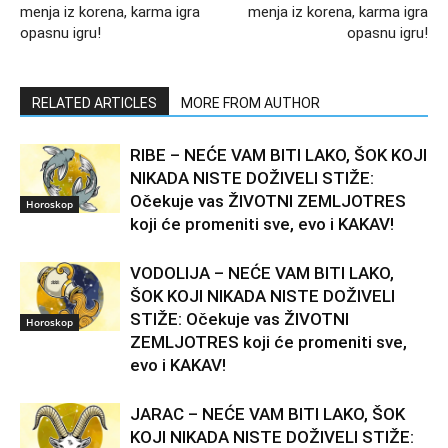
menja iz korena, karma igra
menja iz korena, karma igra
opasnu igru!
opasnu igru!
RELATED ARTICLES
MORE FROM AUTHOR
RIBE – NEĆE VAM BITI LAKO, ŠOK KOJI
NIKADA NISTE DOŽIVELI STIŽE:
Očekuje vas ŽIVOTNI ZEMLJOTRES
Horoskop
koji će promeniti sve, evo i KAKAV!
VODOLIJA – NEĆE VAM BITI LAKO,
ŠOK KOJI NIKADA NISTE DOŽIVELI
STIŽE: Očekuje vas ŽIVOTNI
Horoskop
ZEMLJOTRES koji će promeniti sve,
evo i KAKAV!
JARAC – NEĆE VAM BITI LAKO, ŠOK
KOJI NIKADA NISTE DOŽIVELI STIŽE: