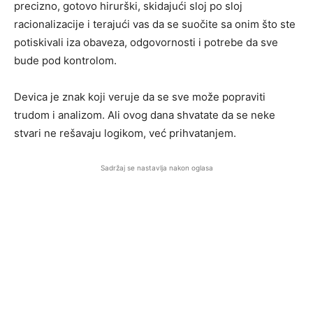
precizno, gotovo hirurški, skidajući sloj po sloj
racionalizacije i terajući vas da se suočite sa onim što ste
potiskivali iza obaveza, odgovornosti i potrebe da sve
bude pod kontrolom.
Devica je znak koji veruje da se sve može popraviti
trudom i analizom. Ali ovog dana shvatate da se neke
stvari ne rešavaju logikom, već prihvatanjem.
Sadržaj se nastavlja nakon oglasa