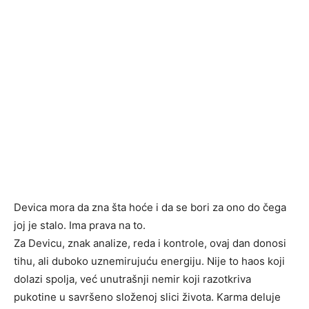
Devica mora da zna šta hoće i da se bori za ono do čega
joj je stalo. Ima prava na to.
Za Devicu, znak analize, reda i kontrole, ovaj dan donosi
tihu, ali duboko uznemirujuću energiju. Nije to haos koji
dolazi spolja, već unutrašnji nemir koji razotkriva
pukotine u savršeno složenoj slici života. Karma deluje