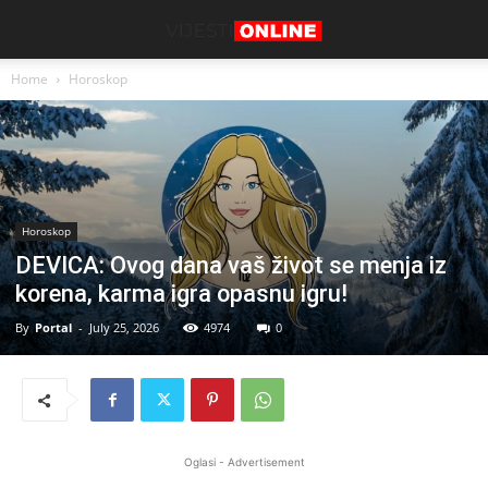
Home
Horoskop
Horoskop
DEVICA: Ovog dana vaš život se menja iz
korena, karma igra opasnu igru!
By
Portal
-
July 25, 2026
4974
0
Oglasi - Advertisement