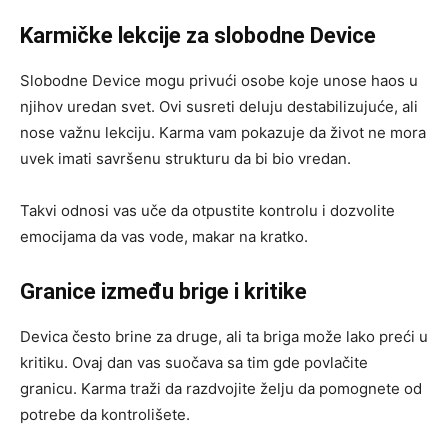
Karmičke lekcije za slobodne Device
Slobodne Device mogu privući osobe koje unose haos u
njihov uredan svet. Ovi susreti deluju destabilizujuće, ali
nose važnu lekciju. Karma vam pokazuje da život ne mora
uvek imati savršenu strukturu da bi bio vredan.
Takvi odnosi vas uče da otpustite kontrolu i dozvolite
emocijama da vas vode, makar na kratko.
Granice između brige i kritike
Devica često brine za druge, ali ta briga može lako preći u
kritiku. Ovaj dan vas suočava sa tim gde povlačite
granicu. Karma traži da razdvojite želju da pomognete od
potrebe da kontrolišete.