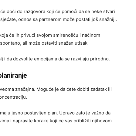
a će doći do razgovora koji će pomoći da se neke stvari
osjećate, odnos sa partnerom može postati još snažniji.
oja će ih privući svojom smirenošću i načinom
spontano, ali može ostaviti snažan utisak.
lj i da dozvolite emocijama da se razvijaju prirodno.
planiranje
eoma značajna. Moguće je da ćete dobiti zadatak ili
koncentraciju.
imaju jasno postavljen plan. Upravo zato je važno da
ima i napravite korake koji će vas približiti njihovom