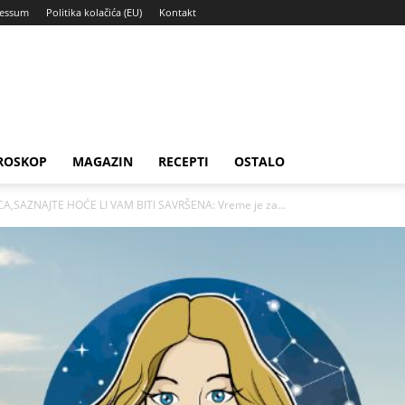
ressum
Politika kolačića (EU)
Kontakt
ROSKOP
MAGAZIN
RECEPTI
OSTALO
,SAZNAJTE HOĆE LI VAM BITI SAVRŠENA: Vreme je za...