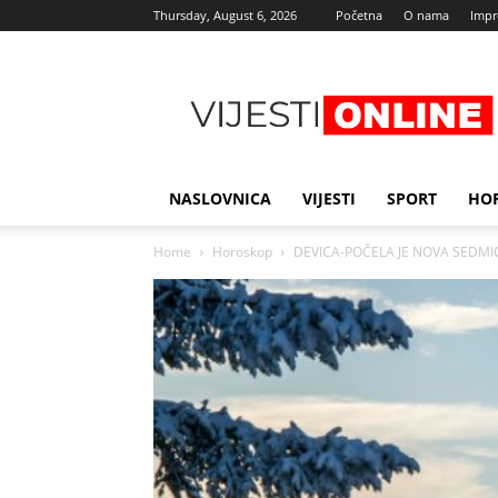
Thursday, August 6, 2026
Početna
O nama
Imp
Najnovije
vijesti
NASLOVNICA
VIJESTI
SPORT
HO
Home
Horoskop
DEVICA-POČELA JE NOVA SEDMICA