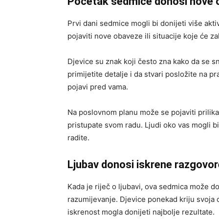
Početak sedmice donosi nove 
Prvi dani sedmice mogli bi donijeti više akt
pojaviti nove obaveze ili situacije koje će za
Djevice su znak koji često zna kako da se 
primijetite detalje i da stvari posložite na 
pojavi pred vama.
Na poslovnom planu može se pojaviti prilika 
pristupate svom radu. Ljudi oko vas mogli bi 
radite.
Ljubav donosi iskrene razgovor
Kada je riječ o ljubavi, ova sedmica može don
razumijevanje. Djevice ponekad kriju svoja o
iskrenost mogla donijeti najbolje rezultate.