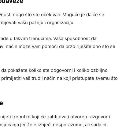
obaveze
ivnosti nego što ste očekivali. Moguće je da će se
htijevati vašu pažnju i organizaciju.
snađe u takvim trenucima. Vaša sposobnost da
pravi način može vam pomoći da brzo riješite ono što se
da pokažete koliko ste odgovorni i koliko ozbiljno
primijetiti vaš trud i način na koji pristupate svemu što
e
ijeti trenutke koji će zahtijevati otvoren razgovor i
sjećanja jer žele izbjeći nesporazume, ali sada bi