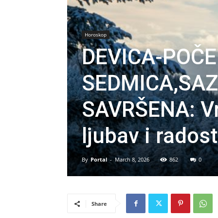
Horoskop
DEVICA-POČE
SEDMICA,SAZ
SAVRŠENA: Vr
ljubav i radost
By
Portal
-
March 8, 2026
862
0
Share