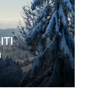
ITI
a