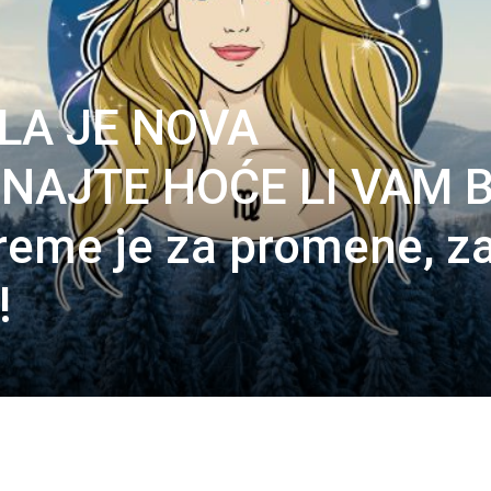
LA JE NOVA
NAJTE HOĆE LI VAM B
eme je za promene, z
!