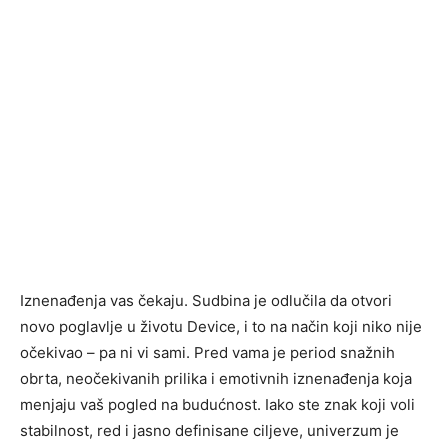
Iznenađenja vas čekaju. Sudbina je odlučila da otvori
novo poglavlje u životu Device, i to na način koji niko nije
očekivao – pa ni vi sami. Pred vama je period snažnih
obrta, neočekivanih prilika i emotivnih iznenađenja koja
menjaju vaš pogled na budućnost. Iako ste znak koji voli
stabilnost, red i jasno definisane ciljeve, univerzum je