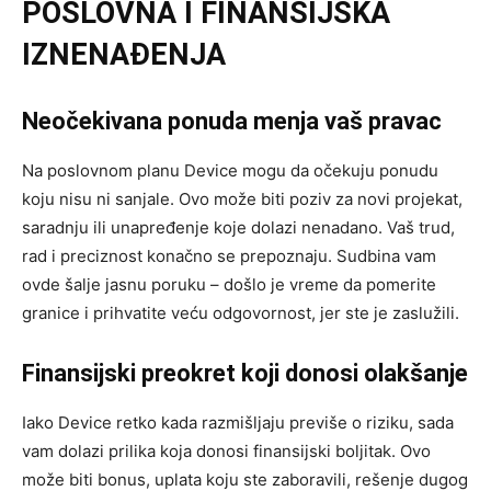
POSLOVNA I FINANSIJSKA
IZNENAĐENJA
Neočekivana ponuda menja vaš pravac
Na poslovnom planu Device mogu da očekuju ponudu
koju nisu ni sanjale. Ovo može biti poziv za novi projekat,
saradnju ili unapređenje koje dolazi nenadano. Vaš trud,
rad i preciznost konačno se prepoznaju. Sudbina vam
ovde šalje jasnu poruku – došlo je vreme da pomerite
granice i prihvatite veću odgovornost, jer ste je zaslužili.
Finansijski preokret koji donosi olakšanje
Iako Device retko kada razmišljaju previše o riziku, sada
vam dolazi prilika koja donosi finansijski boljitak. Ovo
može biti bonus, uplata koju ste zaboravili, rešenje dugog