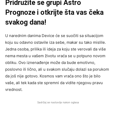
Pridružite se grupi
Astro
Prognoze
i otkrijte šta vas čeka
svakog dana!
U narednim danima Device će se suočiti sa situacijom
koju su odavno ostavile iza sebe, makar su tako mislile.
Jedna osoba, prilika ili ideja za koju ste verovali da više
nema mesta u vašem životu vraća se u potpuno novom
obliku. Ovo iznenađenje može da bude emotivno,
poslovno ili lično, ali u svakom slučaju dolazi sa porukom
da još nije gotovo. Kosmos vam vraća ono što je bilo
vaše, ali tek kada ste spremni da vidite njegovu pravu
vrednost.
Sadržaj se nastavlja nakon oglasa