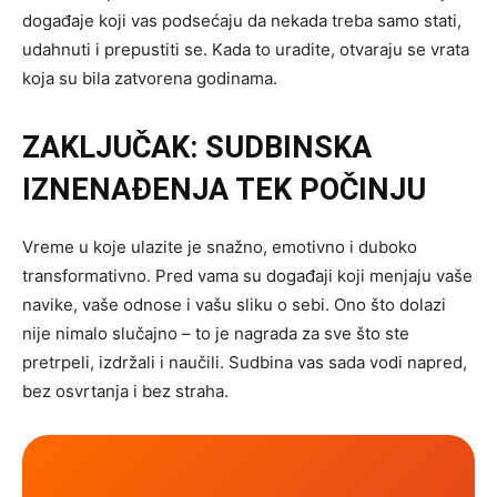
događaje koji vas podsećaju da nekada treba samo stati,
udahnuti i prepustiti se. Kada to uradite, otvaraju se vrata
koja su bila zatvorena godinama.
ZAKLJUČAK: SUDBINSKA
IZNENAĐENJA TEK POČINJU
Vreme u koje ulazite je snažno, emotivno i duboko
transformativno. Pred vama su događaji koji menjaju vaše
navike, vaše odnose i vašu sliku o sebi. Ono što dolazi
nije nimalo slučajno – to je nagrada za sve što ste
pretrpeli, izdržali i naučili. Sudbina vas sada vodi napred,
bez osvrtanja i bez straha.