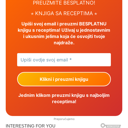
PREUZMITE BESPLATNO!
⋆ KNJIGA SA RECEPTIMA ⋆
Upiši svoj email i preuzmi BESPLATNU
knjigu s receptima! Uživaj u jednostavnim
i ukusnim jelima koja će osvojiti tvoje
najdraže.
Jednim klikom preuzmi knjigu s najboljim
receptima!
Preporučujemo