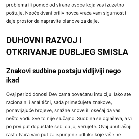
problema ili pomoć od strane osobe koja vas izuzetno
poštuje. Neočekivani priliv novca vraća vam sigurnost i
daje prostor da napravite planove za dalje.
DUHOVNI RAZVOJ I
OTKRIVANJE DUBLJEG SMISLA
Znakovi sudbine postaju vidljiviji nego
ikad
Ovaj period donosi Devicama povećanu intuiciju. Iako ste
racionalni i analitični, sada primećujete znakove,
ponavljajuće brojeve, snažne snove ili osećaj da vas
nešto vodi. Sve to nije slučajno. Sudbina se oglašava, a vi
po prvi put dopuštate sebi da joj verujete. Ovaj unutrašnji
rast otvara vam put za ispunjene odluke koje više ne