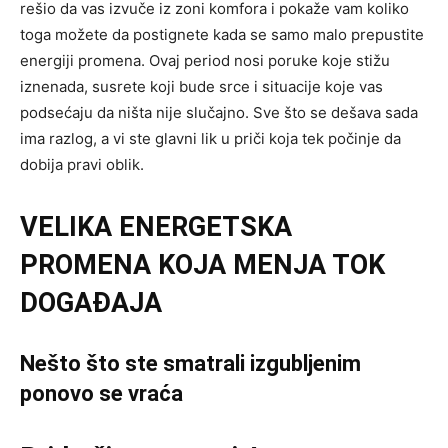
rešio da vas izvuče iz zoni komfora i pokaže vam koliko
toga možete da postignete kada se samo malo prepustite
energiji promena. Ovaj period nosi poruke koje stižu
iznenada, susrete koji bude srce i situacije koje vas
podsećaju da ništa nije slučajno. Sve što se dešava sada
ima razlog, a vi ste glavni lik u priči koja tek počinje da
dobija pravi oblik.
VELIKA ENERGETSKA
PROMENA KOJA MENJA TOK
DOGAĐAJA
Nešto što ste smatrali izgubljenim
ponovo se vraća