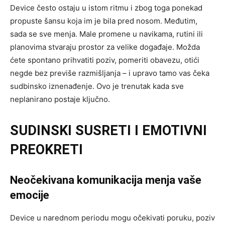
Device često ostaju u istom ritmu i zbog toga ponekad
propuste šansu koja im je bila pred nosom. Međutim,
sada se sve menja. Male promene u navikama, rutini ili
planovima stvaraju prostor za velike događaje. Možda
ćete spontano prihvatiti poziv, pomeriti obavezu, otići
negde bez previše razmišljanja – i upravo tamo vas čeka
sudbinsko iznenađenje. Ovo je trenutak kada sve
neplanirano postaje ključno.
SUDINSKI SUSRETI I EMOTIVNI
PREOKRETI
Neočekivana komunikacija menja vaše
emocije
Device u narednom periodu mogu očekivati poruku, poziv