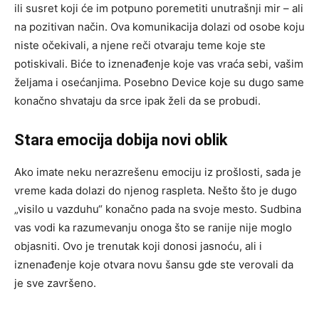
ili susret koji će im potpuno poremetiti unutrašnji mir – ali
na pozitivan način. Ova komunikacija dolazi od osobe koju
niste očekivali, a njene reči otvaraju teme koje ste
potiskivali. Biće to iznenađenje koje vas vraća sebi, vašim
željama i osećanjima. Posebno Device koje su dugo same
konačno shvataju da srce ipak želi da se probudi.
Stara emocija dobija novi oblik
Ako imate neku nerazrešenu emociju iz prošlosti, sada je
vreme kada dolazi do njenog raspleta. Nešto što je dugo
„visilo u vazduhu“ konačno pada na svoje mesto. Sudbina
vas vodi ka razumevanju onoga što se ranije nije moglo
objasniti. Ovo je trenutak koji donosi jasnoću, ali i
iznenađenje koje otvara novu šansu gde ste verovali da
je sve završeno.