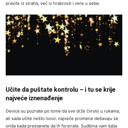
pravite iz straha, već iz hrabrosti i vere u sebe.
Učite da puštate kontrolu – i tu se krije
najveće iznenađenje
Device su poznate po tome da sve drže čvrsto u rukama,
ali sada učite nešto novo: najveće promene dešavaju se
onda kada prestanete da ih forsirate. Sudbina vam šalje