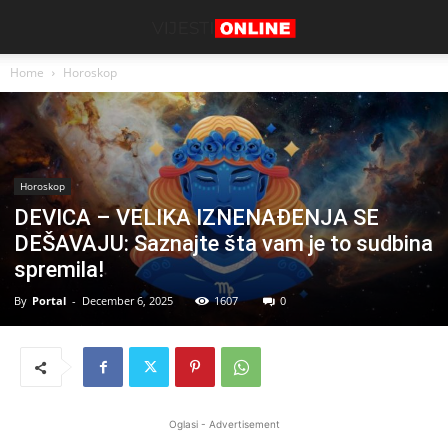
Home
Horoskop
Horoskop
DEVICA – VELIKA IZNENAĐENJA SE
DEŠAVAJU: Saznajte šta vam je to sudbina
spremila!
By
Portal
-
December 6, 2025
1607
0
Oglasi - Advertisement