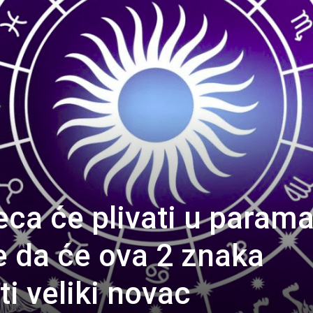
eca će plivati u parama
e da će ova 2 znaka
i veliki novac