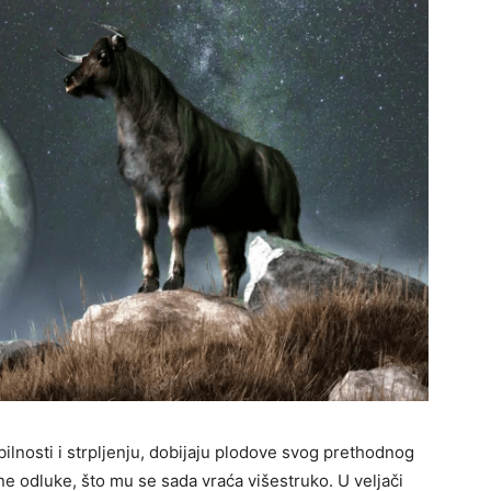
abilnosti i strpljenju, dobijaju plodove svog prethodnog
ene odluke, što mu se sada vraća višestruko. U veljači