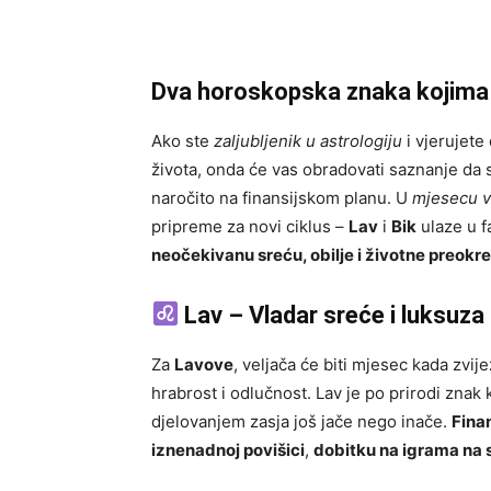
Dva horoskopska znaka kojima zv
Ako ste
zaljubljenik u astrologiju
i vjerujete
života, onda će vas obradovati saznanje da 
naročito na finansijskom planu. U
mjesecu v
pripreme za novi ciklus –
Lav
i
Bik
ulaze u f
neočekivanu sreću, obilje i životne preokr
Lav – Vladar sreće i luksuza
Za
Lavove
, veljača će biti mjesec kada zvij
hrabrost i odlučnost. Lav je po prirodi znak ko
djelovanjem zasja još jače nego inače.
Finan
iznenadnoj povišici
,
dobitku na igrama na 