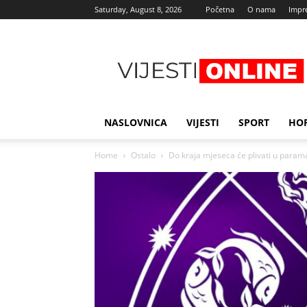
Saturday, August 8, 2026
Početna
O nama
Impr
Najnovije
vijesti
NASLOVNICA
VIJESTI
SPORT
HO
Home
Ostalo
Do kraja mjeseca će plivati u parama: