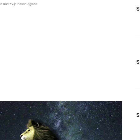
se nastavlja nakon oglasa
S
S
S