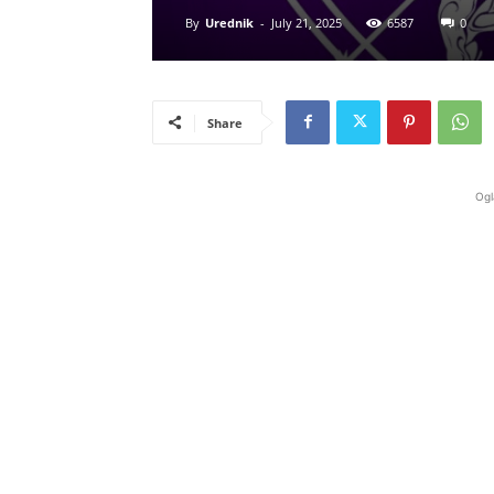
By
Urednik
-
July 21, 2025
6587
0
Share
Ogl