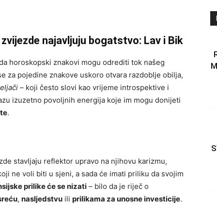
ijezde najavljuju bogatstvo: Lav i Bik
 da horoskopski znakovi mogu odrediti tok našeg
M
se za pojedine znakove uskoro otvara razdoblje obilja,
eljači
– koji često slovi kao vrijeme introspektive i
azu izuzetno povoljnih energija koje im mogu donijeti
ete
.
S
ezde stavljaju reflektor upravo na njihovu karizmu,
ji ne voli biti u sjeni, a sada će imati priliku da svojim
sijske prilike će se nizati
– bilo da je riječ o
sreću
,
nasljedstvu
ili
prilikama za unosne investicije
.