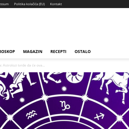
essum
Politika kolačića (EU)
Kontakt
ROSKOP
MAGAZIN
RECEPTI
OSTALO
 Astrolozi tvrde da će ova...