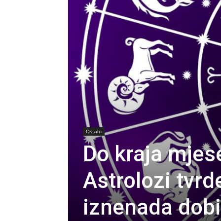
Ostalo
Do kraja mjes
Astrolozi tvrd
iznenada dobit