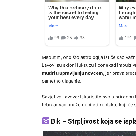
Međutim, ono što astrologija ističe kao važ
Lavovi su skloni luksuzu i ponekad impulziv
mudri u upravljanju novcem
, jer prava sre
pametno ulaganje.
Savjet za Lavove: Iskoristite svoju prirodn
februar vam može donijeti kontakte koji će s
Bik – Strpljivost koja se ispl