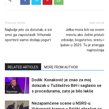
Previous article
Next article
Najbolje jelo za doručak, a svi
Jelka mora biti na ovom
smo ga zapostavili: Vrhunski
mestu ako želite privući
sportisti samo dodaju jogurt
zdravlje, bogatstvo, sreću i
ljubav u 2025: Tu je energija
najmoćnija
RELATED ARTICLES
MORE FROM AUTHOR
Dodik: Konaković je znao za moj
dolazak u Tužilaštvo BiH i saglasio se
s procedurama, zato je bilo lakše
Najnovije
Nezapamćene scene u NSRS-u:
Vukanović krenuo u fizički obračun sa