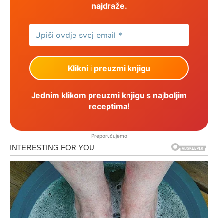
najdraže.
Jednim klikom preuzmi knjigu s najboljim
receptima!
Preporučujemo