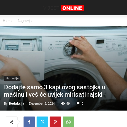
Home
Najnovije
Najnovije
Dodajte samo 3 kapi ovog sastojka u
mašinu i veš će uvijek mirisati rajski
By
Redakcija
-
December 5, 2024
49
0