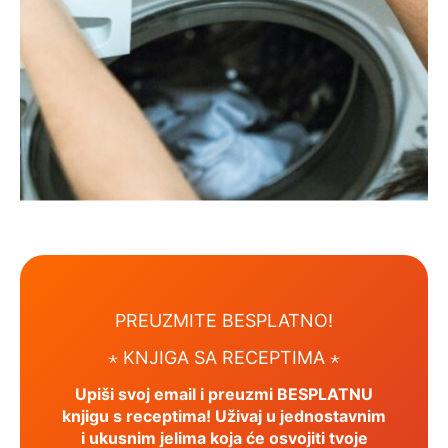
PREUZMITE BESPLATNO!
⋆ KNJIGA SA RECEPTIMA ⋆
Upiši svoj email i preuzmi BESPLATNU
knjigu s receptima! Uživaj u jednostavnim
i ukusnim jelima koja će osvojiti tvoje