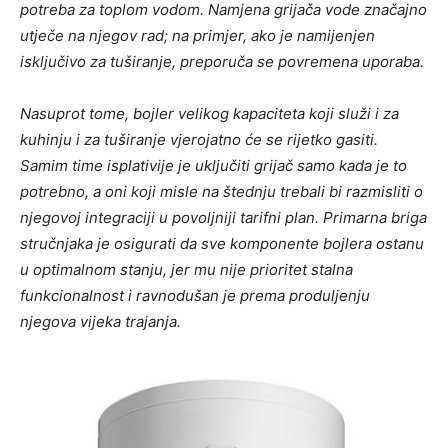
potreba za toplom vodom. Namjena grijača vode značajno
utječe na njegov rad; na primjer, ako je namijenjen
isključivo za tuširanje, preporuča se povremena uporaba.
Nasuprot tome, bojler velikog kapaciteta koji služi i za
kuhinju i za tuširanje vjerojatno će se rijetko gasiti.
Samim time isplativije je uključiti grijač samo kada je to
potrebno, a oni koji misle na štednju trebali bi razmisliti o
njegovoj integraciji u povoljniji tarifni plan. Primarna briga
stručnjaka je osigurati da sve komponente bojlera ostanu
u optimalnom stanju, jer mu nije prioritet stalna
funkcionalnost i ravnodušan je prema produljenju
njegova vijeka trajanja.