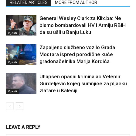
RELATED ARTICLES
MORE FROM AUTHOR
General Wesley Clark za Klix.ba: Ne
bismo bombardovali HV i Armiju RBiH
da su ušli u Banju Luku
Vijesti
Zapaljeno službeno vozilo Grada
Mostara ispred porodične kuće
gradonačelnika Marija Kordića
Vijesti
Uhapšen opasni kriminalac Velemir
Gurdeljević kojeg sumnjiče za pljačku
zlatare u Kalesiji
Vijesti
LEAVE A REPLY