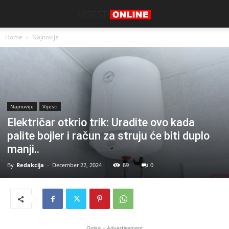
Home
Najnovije
Najnovije
Vijesti
Električar otkrio trik: Uradite ovo kada
palite bojler i račun za struju će biti duplo
manji..
By
Redakcija
-
December 22, 2024
89
0
Oglasi - Advertisement