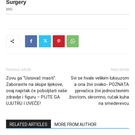
Previous article
Next article
Zovu ga “Usisivač masti”:
Svi se hvale velikim luksuzom
Zaboravite na skupe lijekove,
a ona živi ovako- POZNATA
ovaj napitak će poboljšati vaše
pjevačica živi jednostavnim
zdravlje i figuru – PIJTE GA
životom, skromno, ručak kuha
UJUTRU I UVEČE!
na smederevcu
RELATED ARTICLES
MORE FROM AUTHOR