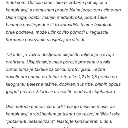
indeksom. Odličan izbor bile bi zobene pahuljice u
kombinaciji s nemasnim probiotičkim jogurtom i cimetom.
Osim toga, odabir manjih međuobroka, poput šake
badema poslijepodne ili tri komadića tamne čokolade
prije podneva, može učinkovito pomoći u regulaciji
hormona povezanih s osjećajem sitosti.
Također je važno dosljedno uključiti riblje ulje u svoju
prehranu. Uključivanje male porcije proteina u svaki
obrok bitna je taktika za borbu protiv gladi. Težite
dovoljnom unosu proteina, otprilike 1,2 do 1,5 grama po
kilogramu tjelesne težine, dobivenih iz ribe, biljnih opcija
(poput povrća, žitarica i orašastih plodova) i bjelanjaka.
Ova metoda pomoći će u održavanju mišićne mase, au
kombinaciji s vježbanjem potaknut će razvoj mišića i tako
“potaknuti metabolizam”. Nastojte konzumirati 5 do 6