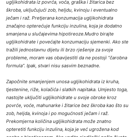
ugljikohidrata iz povrća, voća, graška i žitarica bez
škroba, uključujući zob, heljdu, kvinoju i eventualno
ječam i raž. Pretjerana konzumacija ugljikohidrata
značajno opterećuje funkciju inzulina, koja je dodatno
smanjena u slučajevima hipotireoze.Mudro birajte
ugljikohidrate i povećajte konzumaciju sjemenki. Ako ste
tražili jednostavnu dijetu ili brzo rješenje za svoje
probleme, moram vas obavijestiti da ne postoji “čarobna
formula”. Ipak, stvari nisu sasvim beznadne.
Započnite smanjenjem unosa ugljikohidrata iz kruha,
tjestenine, riže, kolačića i slatkih napitaka. Umjesto toga,
nastojte uključiti ugljikohidrate u svoje obroke kroz
povrće, voće, mahunarke i žitarice bez škroba kao što su
zob, heljda, kvinoja i po mogućnosti ječam i raž.
Prekomjerna količina ugljikohidrata može znatno
opteretiti funkciju inzulina, koja je već ugrožena kod