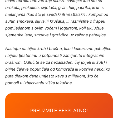
malih obroka dnevno koji sadrže sastojke kao što su
brokula, prokulice, cvjetača, grah, luk, paprika, kruh s
mekinjama (kao što je švedski ili vestfalski) i kompot od
suhih smokava, šljiva ili krušaka, ili razmislite o frapeu
pomiješanom s ovim voćem i jogurtom, koji uključuje
sjemenke lana, smokve i grožđice uz ražene pahuljice.
Nastojte da bijeli kruh i brašno, kao i kukuruzne pahuljice
i bijelu tjesteninu u potpunosti zamijenite integralnim
brašnom. Odlučite se za nezaslađeni čaj (bijeli ili žuti) i
biljne čajeve poput čaja od komorača ili koprive nekoliko
puta tijekom dana umjesto kave s mlijekom, što će
pomoći u izbacivanju viška tekućine.
PREUZMITE BESPLATNO!