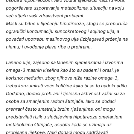
osoba s hipotireozom. Ako vodite sjedilački način života,
pogoršavate usporavanje metabolizma, situaciju na koju
već utječu vaši zdravstveni problemi.
Masti su bitne u liječenju hipotireoze; stoga se preporuča
ograničiti konzumaciju suncokretovog i sojinog ulja, a
povećati upotrebu maslinovog ulja (izbjegavati prženje na
njemu) i uvođenje plave ribe u prehranu.
Laneno ulje, zajedno sa lanenim sjemenkama i izvorima
omega-3 masnih kiselina kao što su bademi i orasi, je
korisno; međutim, zbog njihove niže razine omega-3,
treba konzumirati veće količine kako bi se to nadoknadilo.
Dodatno, dodaci prehrani i tjelesna aktivnost važni su za
osobe sa smanjenim radom štitnjače. Iako se dodaci
prehrani često smatraju brzim rješenjima, oni mogu
predstavljati rizik u slučajevima hipotireoze ometanjem
metabolizma štitnjače, osobito kada se uzimaju uz
propisane lijekove. Neki dodaci mogu sadržavati