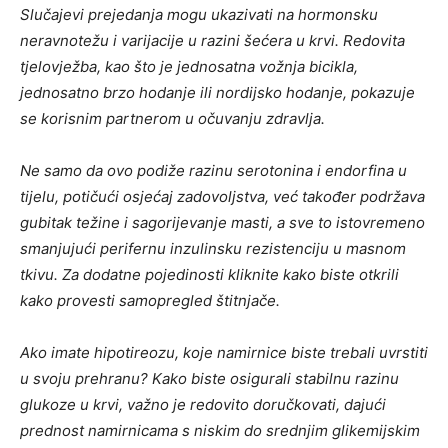
Slučajevi prejedanja mogu ukazivati ​​na hormonsku
neravnotežu i varijacije u razini šećera u krvi. Redovita
tjelovježba, kao što je jednosatna vožnja bicikla,
jednosatno brzo hodanje ili nordijsko hodanje, pokazuje
se korisnim partnerom u očuvanju zdravlja.
Ne samo da ovo podiže razinu serotonina i endorfina u
tijelu, potičući osjećaj zadovoljstva, već također podržava
gubitak težine i sagorijevanje masti, a sve to istovremeno
smanjujući perifernu inzulinsku rezistenciju u masnom
tkivu. Za dodatne pojedinosti kliknite kako biste otkrili
kako provesti samopregled štitnjače.
Ako imate hipotireozu, koje namirnice biste trebali uvrstiti
u svoju prehranu? Kako biste osigurali stabilnu razinu
glukoze u krvi, važno je redovito doručkovati, dajući
prednost namirnicama s niskim do srednjim glikemijskim