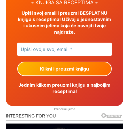
⋆ KNJIGA SA RECEPTIMA ⋆
Upiši svoj email i preuzmi BESPLATNU
knjigu s receptima! Uživaj u jednostavnim
i ukusnim jelima koja će osvojiti tvoje
najdraže.
Jednim klikom preuzmi knjigu s najboljim
receptima!
Preporučujemo