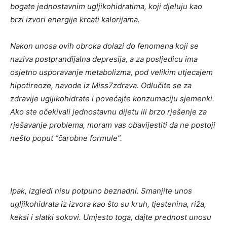
bogate jednostavnim ugljikohidratima, koji djeluju kao
brzi izvori energije krcati kalorijama.
Nakon unosa ovih obroka dolazi do fenomena koji se
naziva postprandijalna depresija, a za posljedicu ima
osjetno usporavanje metabolizma, pod velikim utjecajem
hipotireoze, navode iz Miss7zdrava. Odlučite se za
zdravije ugljikohidrate i povećajte konzumaciju sjemenki.
Ako ste očekivali jednostavnu dijetu ili brzo rješenje za
rješavanje problema, moram vas obavijestiti da ne postoji
nešto poput “čarobne formule”.
Ipak, izgledi nisu potpuno beznadni. Smanjite unos
ugljikohidrata iz izvora kao što su kruh, tjestenina, riža,
keksi i slatki sokovi. Umjesto toga, dajte prednost unosu