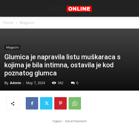
Home
Magazin
Magazin
Glumica je napravila listu muškaraca s
kojima je bila intimna, ostavila je kod
poznatog glumca
By
Admin
-
May 7, 2024
342
0
Oglasi - Advertisement