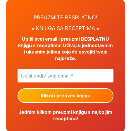
PREUZMITE BESPLATNO!
⋆ KNJIGA SA RECEPTIMA ⋆
Upiši svoj email i preuzmi BESPLATNU
knjigu s receptima! Uživaj u jednostavnim
i ukusnim jelima koja će osvojiti tvoje
najdraže.
Jednim klikom preuzmi knjigu s najboljim
receptima!