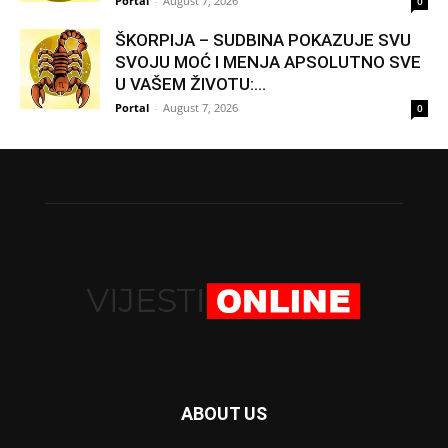
Portal
-
August 7, 2026
0
ŠKORPIJA – SUDBINA POKAZUJE SVU
SVOJU MOĆ I MENJA APSOLUTNO SVE
U VAŠEM ŽIVOTU:...
Portal
-
August 7, 2026
0
ABOUT US