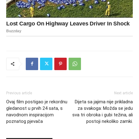
Previous article
Next article
Ovaj film postigao je rekordnu
Dijeta sa jajima nije prikladna
gledanost u prvih 24 sata, s
za svakoga: Možda se jedu
navodnom inspiracijom
sva tri obroka i gubi težina, ali
poznatog pjevača
postoji nekoliko zamki.