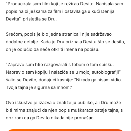
“Producirala sam film koji je režirao Devito. Napisala sam
popis na bilješkama za film i ostavila ga u kući Denija
Devita”, prisjetila se Dru.
Srećom, popis je bio jedna stranica i nije sadržavao
dodatne detalje. Kada je Dru priznala Devitu što se desilo,
on je odlučio da neće otkriti imena na popisu.
“Zapravo sam htio razgovarati s tobom o tom spisku.
Napravio sam kopiju i nalaziće se u mojoj autobiografiji”,
šalio se Devito, dodajući kasnije: “Nikada ga nisam vidio.
Tvoja tajna je sigurna sa mnom.”
Ovo iskustvo je izazvalo znatiželju publike, ali Dru može
biti mirna znajući da njen popis muškaraca ostaje tajna, s
obzirom da ga Devito nikada nije pronašao.