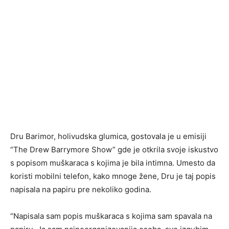
Dru Barimor, holivudska glumica, gostovala je u emisiji
“The Drew Barrymore Show” gde je otkrila svoje iskustvo
s popisom muškaraca s kojima je bila intimna. Umesto da
koristi mobilni telefon, kako mnoge žene, Dru je taj popis
napisala na papiru pre nekoliko godina.
“Napisala sam popis muškaraca s kojima sam spavala na