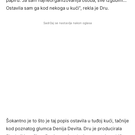
papiru. Ja sam najneorganizovanija osoba, sve izgubim…
Ostavila sam ga kod nekoga u kući”, rekla je Dru.
Sadržaj se nastavlja nakon oglasa
Šokantno je to što je taj popis ostavila u tuđoj kući, tačnije
kod poznatog glumca Denija Devita. Dru je producirala