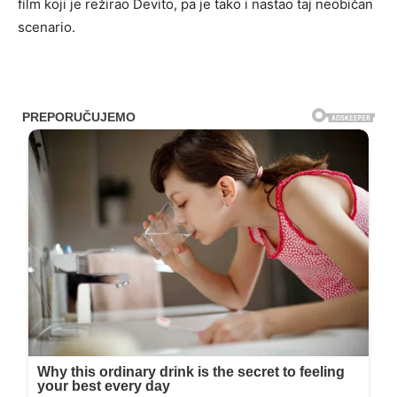
film koji je režirao Devito, pa je tako i nastao taj neobičan
scenario.