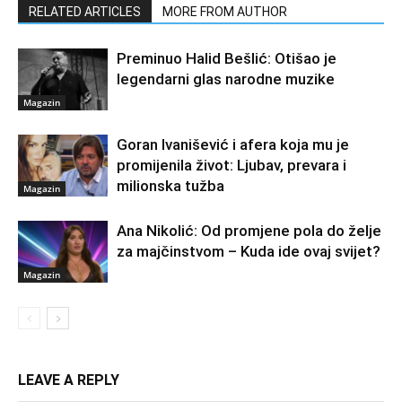
RELATED ARTICLES
MORE FROM AUTHOR
Preminuo Halid Bešlić: Otišao je
legendarni glas narodne muzike
Magazin
Goran Ivanišević i afera koja mu je
promijenila život: Ljubav, prevara i
milionska tužba
Magazin
Ana Nikolić: Od promjene pola do želje
za majčinstvom – Kuda ide ovaj svijet?
Magazin
LEAVE A REPLY