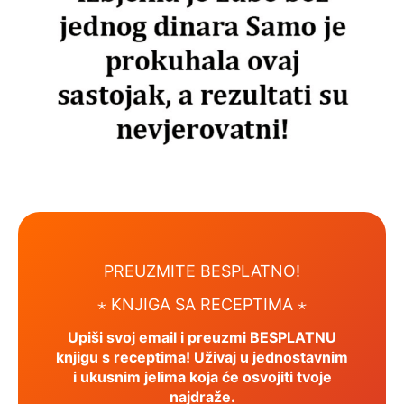
PREUZMITE BESPLATNO!
⋆ KNJIGA SA RECEPTIMA ⋆
Upiši svoj email i preuzmi BESPLATNU
knjigu s receptima! Uživaj u jednostavnim
i ukusnim jelima koja će osvojiti tvoje
najdraže.