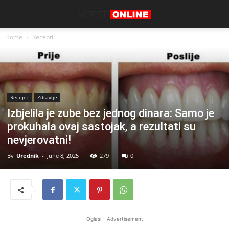
Home
Recepti
Recepti
Zdravlje
Izbjelila je zube bez jednog dinara: Samo je
prokuhala ovaj sastojak, a rezultati su
nevjerovatni!
By
Urednik
-
June 8, 2025
279
0
Oglasi - Advertisement