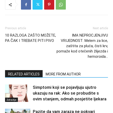
Previous article
Next article
10 RAZLOGA ZAŠTO MOŽETE,
IMA NEPROCJENJIVU
PA ČAK I TREBATE PITI PIVO
VRIJEDNOST: Melem za lice,
zaštita za pluća, čisti krv,
pomaže kod otečenih žlijezda i
hemoroida…
RELATED ARTICLES
MORE FROM AUTHOR
Simptomi koji se pojavljuju ujutro
ukazuju na rak: Ako se probudite s
ovim stanjem, odmah posjetite ljekara
Zdravlje
Pazite da vam zaraza ne pokvari