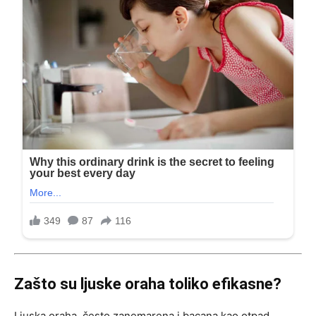
Zašto su ljuske oraha toliko efikasne?
Ljuska oraha, često zanemarena i bacana kao otpad,