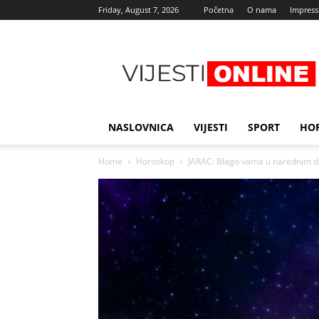
Friday, August 7, 2026
Početna
O nama
Impres
Najnovije
vijesti
NASLOVNICA
VIJESTI
SPORT
HO
Home
Horoskop
JARAC: Blago vama u narednim da