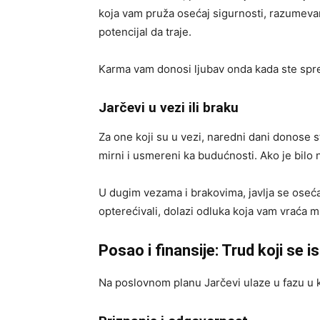
koja vam pruža osećaj sigurnosti, razumevanj
potencijal da traje.
Karma vam donosi ljubav onda kada ste sprem
Jarčevi u vezi ili braku
Za one koji su u vezi, naredni dani donose st
mirni i usmereni ka budućnosti. Ako je bilo 
U dugim vezama i brakovima, javlja se osećaj
opterećivali, dolazi odluka koja vam vraća 
Posao i finansije: Trud koji se i
Na poslovnom planu Jarčevi ulaze u fazu u 