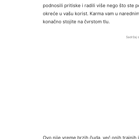
podnosili pritiske i radili više nego što ste
okreće u vašu korist. Karma vam u narednim 
konačno stojite na čvrstom tlu.
Sadržaj 
Ovo nije vreme brzih čuda, već onih trajnih