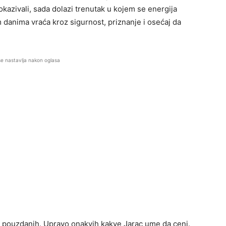
 pokazivali, sada dolazi trenutak u kojem se energija
danima vraća kroz sigurnost, priznanje i osećaj da
se nastavlja nakon oglasa
 i pouzdanih. Upravo onakvih kakve Jarac ume da ceni.