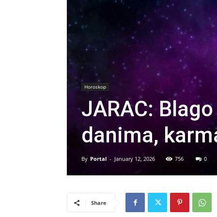
Horoskop
JARAC: Blago
danima, karma 
By
Portal
-
January 12, 2026
756
0
Share