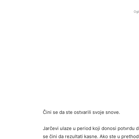
Ogl
Čini se da ste ostvarili svoje snove.
Jarčevi ulaze u period koji donosi potvrdu da 
se čini da rezultati kasne. Ako ste u preth