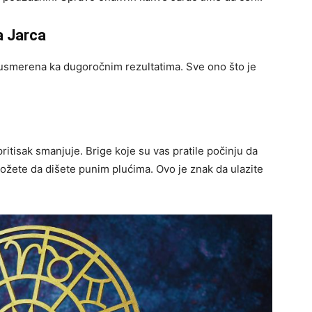
a Jarca
a i usmerena ka dugoročnim rezultatima. Sve ono što je
ritisak smanjuje. Brige koje su vas pratile počinju da
ožete da dišete punim plućima. Ovo je znak da ulazite