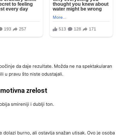
 počinje da daje rezultate. Možda ne na spektakularan
li u pravu što niste odustajali.
 emotivna zrelost
ja smireniji i dublji ton.
e dolazi burno, ali ostavlja snažan utisak. Ovo je osoba