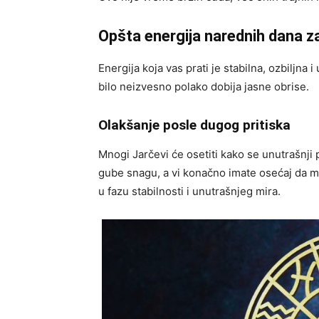
Opšta energija narednih dana z
Energija koja vas prati je stabilna, ozbiljn
bilo neizvesno polako dobija jasne obrise.
Olakšanje posle dugog pritiska
Mnogi Jarčevi će osetiti kako se unutrašnji p
gube snagu, a vi konačno imate osećaj da m
u fazu stabilnosti i unutrašnjeg mira.