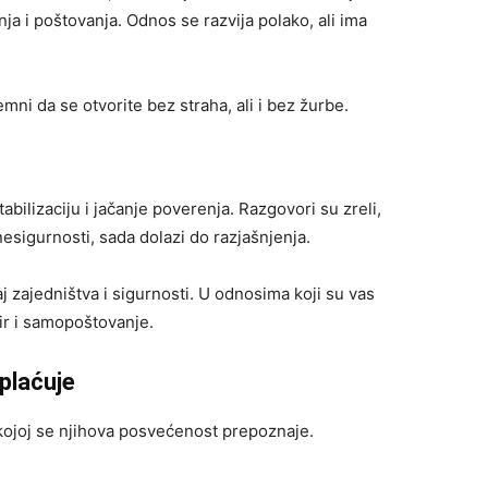
a i poštovanja. Odnos se razvija polako, ali ima
ni da se otvorite bez straha, ali i bez žurbe.
abilizaciju i jačanje poverenja. Razgovori su zreli,
nesigurnosti, sada dolazi do razjašnjenja.
 zajedništva i sigurnosti. U odnosima koji su vas
mir i samopoštovanje.
splaćuje
kojoj se njihova posvećenost prepoznaje.