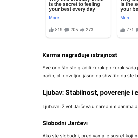
Karma nagrađuje istrajnost
Sve ono što ste gradili korak po korak sada
način, ali dovoljno jasno da shvatite da ste bi
Ljubav: Stabilnost, poverenje i
Ljubavni život Jarčeva u narednim danima dobi
Slobodni Jarčevi
Ako ste slobodni, pred vama je susret koji n