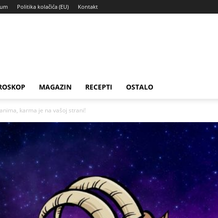
sum
Politika kolačića (EU)
Kontakt
ROSKOP
MAGAZIN
RECEPTI
OSTALO
nima, karma je na vašoj strani!