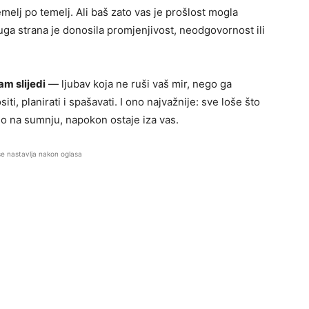
emelj po temelj. Ali baš zato vas je prošlost mogla
druga strana je donosila promjenjivost, neodgovornost ili
am slijedi
— ljubav koja ne ruši vaš mir, nego ga
ti, planirati i spašavati. I ono najvažnije: sve loše što
ćalo na sumnju, napokon ostaje iza vas.
se nastavlja nakon oglasa