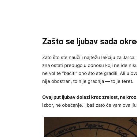
Zašto se ljubav sada okre
Zato što ste naučili najtežu lekciju za Jarca:
zna ostati predugo u odnosu koji ne ide niku
ne volite “baciti” ono što ste gradili. Ali u
nije obostran, to nije gradnja — to je teret.
Ovaj put ljubav dolazi kroz zrelost, ne kroz
izbor, ne obećanje. I baš zato će vam ova lju