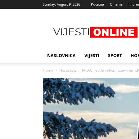
Sunday, August 9, 2026
Početna
O nama
Impre
Najnovije
vijesti
NASLOVNICA
VIJESTI
SPORT
HO
Home
Horoskop
JARAC: Jedna velika ljubav vam sle