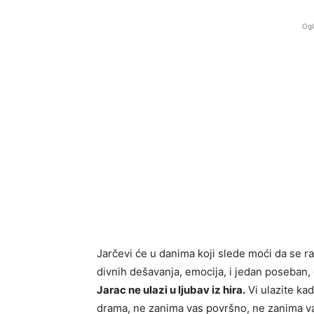
Ogl
Jarčevi će u danima koji slede moći da se r
divnih dešavanja, emocija, i jedan poseban, 
Jarac ne ulazi u ljubav iz hira.
Vi ulazite ka
drama, ne zanima vas površno, ne zanima vas