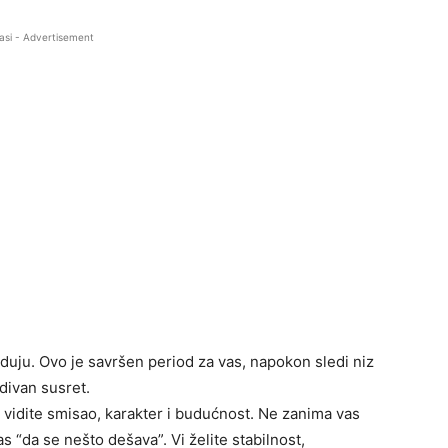
asi - Advertisement
aduju. Ovo je savršen period za vas, napokon sledi niz
divan susret.
d vidite smisao, karakter i budućnost. Ne zanima vas
 “da se nešto dešava”. Vi želite stabilnost,