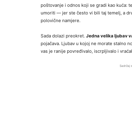
poštovanje i odnos koji se gradi kao kuća: t
umoriti — jer ste često vi bili taj temelj, a 
polovične namjere.
Sada dolazi preokret.
Jedna velika ljubav v
pojačava. Ljubav u kojoj ne morate stalno nosi
vas je ranije povređivalo, iscrpljivalo i vra
Sadržaj 