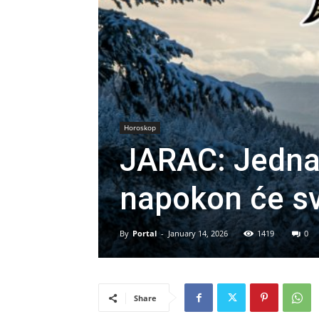
Horoskop
JARAC: Jedna 
napokon će sve
By
Portal
-
January 14, 2026
1419
0
Share