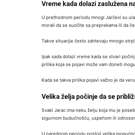
Vreme kada dolazi zaslužena n
U prethodnom periodu mnogi Jarčevi su ulag
morali da se suočite sa preprekama ili da če
Takve situacije često zahtevaju mnogo strpl
Ipak sada dolazi vreme kada se stvari počinj
prilika koja se pojavi može vam doneti mog
Kada se takva prilika pojavi važno je da veru
Velika želja počinje da se pribli
Svaki Jarac ima neku želju koja mu je poseb
sigurnom budućnošću, uspehom ili odnosom 
U narednom periodu postoji velika mogućnost