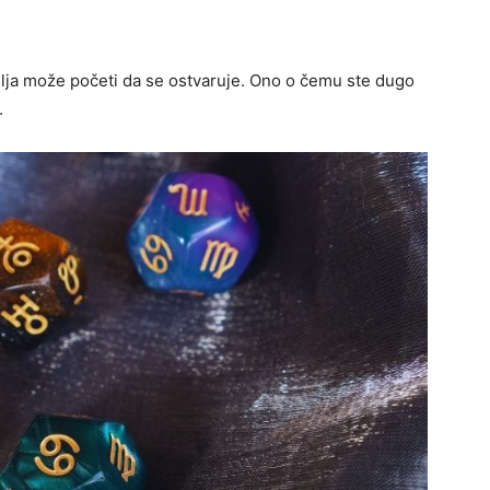
elja može početi da se ostvaruje. Ono o čemu ste dugo
.