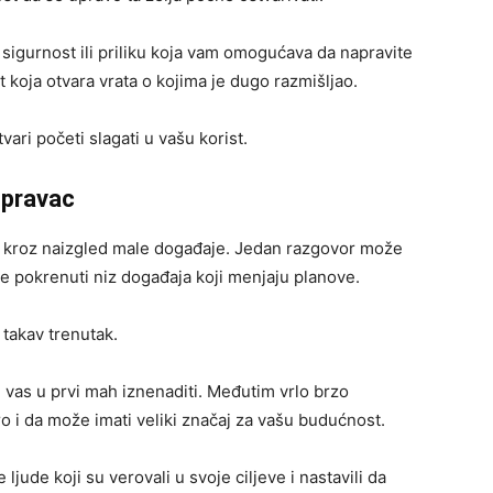
sigurnost ili priliku koja vam omogućava da napravite
koja otvara vrata o kojima je dugo razmišljao.
tvari početi slagati u vašu korist.
 pravac
 kroz naizgled male događaje. Jedan razgovor može
e pokrenuti niz događaja koji menjaju planove.
takav trenutak.
 vas u prvi mah iznenaditi. Međutim vrlo brzo
 i da može imati veliki značaj za vašu budućnost.
ude koji su verovali u svoje ciljeve i nastavili da