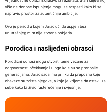
vrijednost ne dolazi isključivo iz rezultata. Stari ciljevi koji
više ne donose ispunjenje mogu se raspasti kako bi se
napravio prostor za autentičnije ambicije.
Ovo je period u kojem Jarac uči da uspjeh bez
unutrašnjeg mira nije stvarna pobjeda.
Porodica i naslijeđeni obrasci
Porodični odnosi mogu otvoriti teme vezane za
odgovornost, očekivanja i uloge koje su se prenosile
generacijama. Jarac sada ima priliku da prepozna koje
obaveze su zaista njegove, a koje je vrijeme da ostavi iza
sebe kako bi živio rasterećenije i svjesnije.