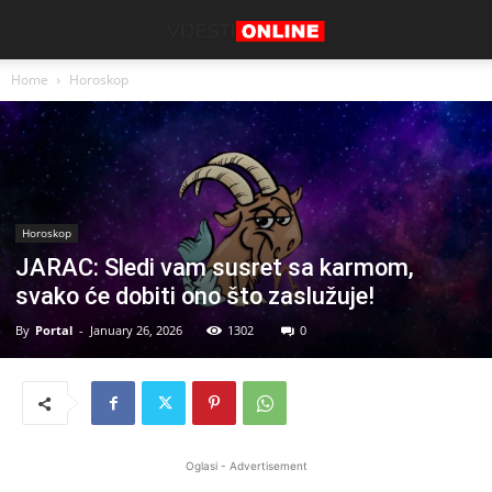
Home
Horoskop
Horoskop
JARAC: Sledi vam susret sa karmom,
svako će dobiti ono što zaslužuje!
By
Portal
-
January 26, 2026
1302
0
Oglasi - Advertisement