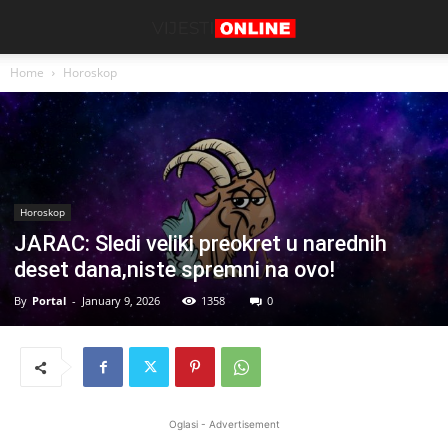
Home
Horoskop
Horoskop
JARAC: Sledi veliki preokret u narednih
deset dana,niste spremni na ovo!
By
Portal
-
January 9, 2026
1358
0
Oglasi - Advertisement