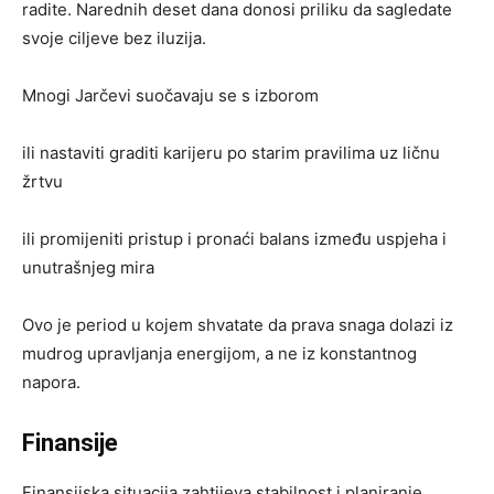
radite. Narednih deset dana donosi priliku da sagledate
svoje ciljeve bez iluzija.
Mnogi Jarčevi suočavaju se s izborom
ili nastaviti graditi karijeru po starim pravilima uz ličnu
žrtvu
ili promijeniti pristup i pronaći balans između uspjeha i
unutrašnjeg mira
Ovo je period u kojem shvatate da prava snaga dolazi iz
mudrog upravljanja energijom, a ne iz konstantnog
napora.
Finansije
Finansijska situacija zahtijeva stabilnost i planiranje.