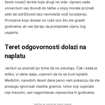
često noseći terete koje drugi ne vide. Upravo sada
univerzum vas dovodi do tačke u kojoj morate priznati
sebi da izdržljivost bez ravnoteže vodi iscrpljenju.
Promjene koje dolaze ne ruše ono što ste gradili
godinama, ali vas tjeraju da preispitate cijenu tog
uspjeha.
Teret odgovornosti dolazi na
naplatu
Jarčevi su poznati po tome da ne odustaju. Čak i kada je
teško, vi idete dalje, uvjereni da će se trud isplatiti.
Međutim, narednih deset dana jasno vam pokazuju da ste
predugo ignorisali vlastite granice. Umor koji osjećate
nije trenutni, već nagomilavan mjesecima ili godinama.
Sadržaj se nastavlja nakon oglasa