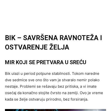
BIK – SAVRŠENA RAVNOTEŽA I
OSTVARENJE ŽELJA
MIR KOJI SE PRETVARA U SREĆU
Bik ulazi u period potpune stabilnosti. Tokom naredne
dve sedmice sve ono što vam je stvaralo nemir polako
nestaje. Problemi se rešavaju bez pritiska, a vi imate
osećaj da konačno stojite čvrsto na zemlji. Ovo je vreme
kada se želje ostvaruju prirodno, bez forsiranja.