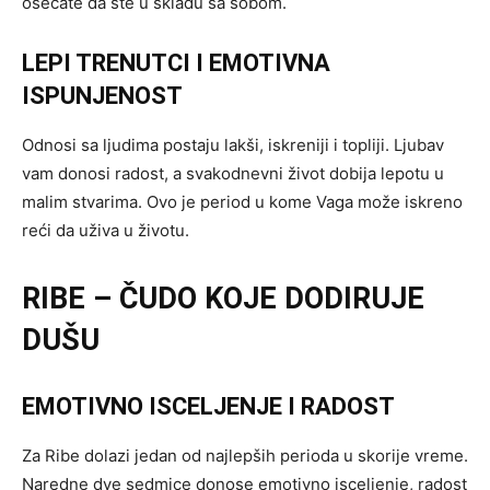
osećate da ste u skladu sa sobom.
LEPI TRENUTCI I EMOTIVNA
ISPUNJENOST
Odnosi sa ljudima postaju lakši, iskreniji i topliji. Ljubav
vam donosi radost, a svakodnevni život dobija lepotu u
malim stvarima. Ovo je period u kome Vaga može iskreno
reći da uživa u životu.
RIBE – ČUDO KOJE DODIRUJE
DUŠU
EMOTIVNO ISCELJENJE I RADOST
Za Ribe dolazi jedan od najlepših perioda u skorije vreme.
Naredne dve sedmice donose emotivno isceljenje, radost