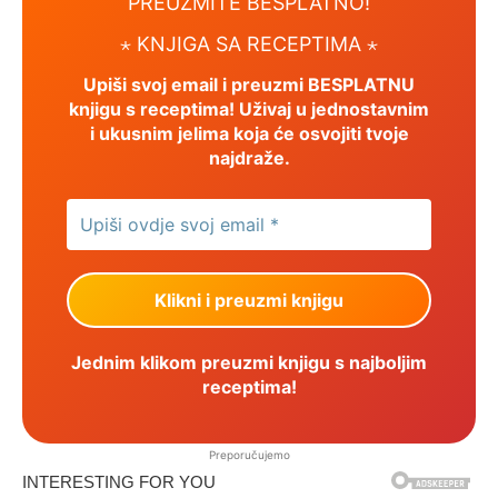
PREUZMITE BESPLATNO!
⋆ KNJIGA SA RECEPTIMA ⋆
Upiši svoj email i preuzmi BESPLATNU
knjigu s receptima! Uživaj u jednostavnim
i ukusnim jelima koja će osvojiti tvoje
najdraže.
Jednim klikom preuzmi knjigu s najboljim
receptima!
Preporučujemo