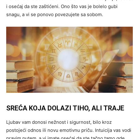
i osećaj da ste zaštićeni. Ono što vas je bolelo gubi
snagu, a vi se ponovo povezujete sa sobom.
SREĆA KOJA DOLAZI TIHO, ALI TRAJE
Ljubav vam donosi nežnost i sigurnost, bilo kroz
postojeći odnos ili novu emotivnu priču. Intuicija vas vodi
pravim putem, a vi imate osećaj da ste tačno tamo gde