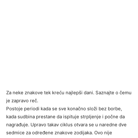
Za neke znakove tek kreću najlepši dani. Saznajte o čemu
je zapravo reč.
Postoje periodi kada se sve konačno složi bez borbe,
kada sudbina prestane da ispituje strpljenje i počne da
nagrađuje. Upravo takav ciklus otvara se u naredne dve
sedmice za određene znakove zodijaka. Ovo nije