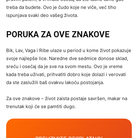
treba da budete. Ovo je čudo koje ne viče, već tiho
ispunjava svaki deo vašeg života.
PORUKA ZA OVE ZNAKOVE
Bik, Lav, Vaga i Ribe ulaze u period u kome život pokazuje
svoje najlepše lice. Naredne dve sedmice donose sklad,
sreću i osećaj da je sve na svom mestu. Ovo je vreme
kada treba uživati, prihvatiti dobro koje dolazi i verovati
da ste zaslužili baš ovakvu lakoću postojanja.
Za ove znakove – život zaista postaje savršen, makar na
trenutak koji će se pamtiti dugo.