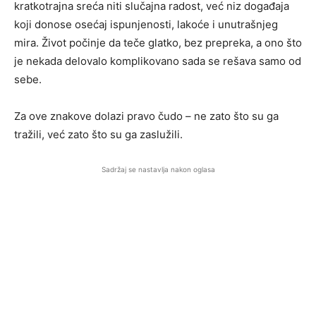
kratkotrajna sreća niti slučajna radost, već niz događaja
koji donose osećaj ispunjenosti, lakoće i unutrašnjeg
mira. Život počinje da teče glatko, bez prepreka, a ono što
je nekada delovalo komplikovano sada se rešava samo od
sebe.
Za ove znakove dolazi pravo čudo – ne zato što su ga
tražili, već zato što su ga zaslužili.
Sadržaj se nastavlja nakon oglasa