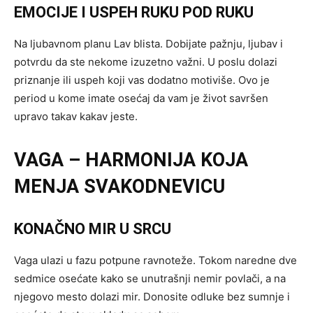
EMOCIJE I USPEH RUKU POD RUKU
Na ljubavnom planu Lav blista. Dobijate pažnju, ljubav i
potvrdu da ste nekome izuzetno važni. U poslu dolazi
priznanje ili uspeh koji vas dodatno motiviše. Ovo je
period u kome imate osećaj da vam je život savršen
upravo takav kakav jeste.
VAGA – HARMONIJA KOJA
MENJA SVAKODNEVICU
KONAČNO MIR U SRCU
Vaga ulazi u fazu potpune ravnoteže. Tokom naredne dve
sedmice osećate kako se unutrašnji nemir povlači, a na
njegovo mesto dolazi mir. Donosite odluke bez sumnje i