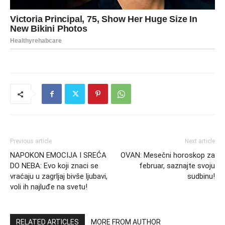
Previous article
Next article
NAPOKON EMOCIJA I SREĆA
OVAN: Mesečni horoskop za
DO NEBA: Evo koji znaci se
februar, saznajte svoju
vraćaju u zagrljaj bivše ljubavi,
sudbinu!
voli ih najluđe na svetu!
RELATED ARTICLES
MORE FROM AUTHOR