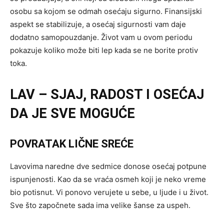
osobu sa kojom se odmah osećaju sigurno. Finansijski
aspekt se stabilizuje, a osećaj sigurnosti vam daje
dodatno samopouzdanje. Život vam u ovom periodu
pokazuje koliko može biti lep kada se ne borite protiv
toka.
LAV – SJAJ, RADOST I OSEĆAJ
DA JE SVE MOGUĆE
POVRATAK LIČNE SREĆE
Lavovima naredne dve sedmice donose osećaj potpune
ispunjenosti. Kao da se vraća osmeh koji je neko vreme
bio potisnut. Vi ponovo verujete u sebe, u ljude i u život.
Sve što započnete sada ima velike šanse za uspeh.