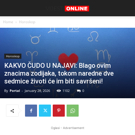
Home
Horoskop
Horoskop
KAKVO ČUDO U NAJAVI: Blago ovim
znacima zodijaka, tokom naredne dve
sedmice životi će im biti savršeni!
By
Portal
-
January 28, 2026
1102
0
Oglasi - Advertisement