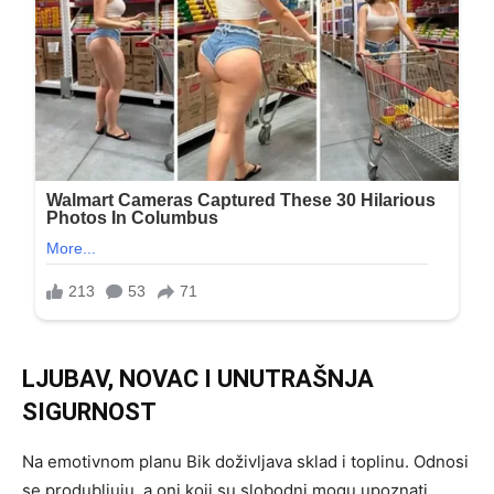
LJUBAV, NOVAC I UNUTRAŠNJA
SIGURNOST
Na emotivnom planu Bik doživljava sklad i toplinu. Odnosi
se produbljuju, a oni koji su slobodni mogu upoznati