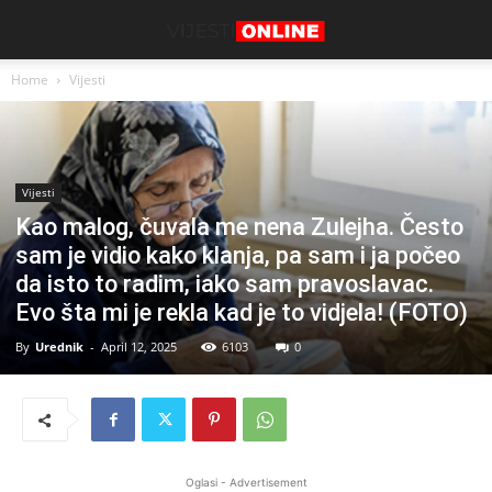
Home
Vijesti
Vijesti
Kao malog, čuvala me nena Zulejha. Često
sam je vidio kako klanja, pa sam i ja počeo
da isto to radim, iako sam pravoslavac.
Evo šta mi je rekla kad je to vidjela! (FOTO)
By
Urednik
-
April 12, 2025
6103
0
Oglasi - Advertisement