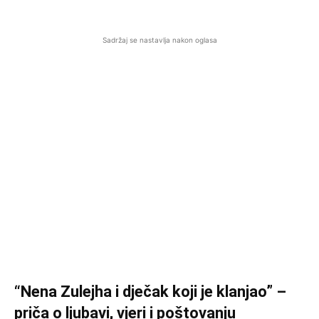
Sadržaj se nastavlja nakon oglasa
“Nena Zulejha i dječak koji je klanjao” –
priča o ljubavi, vjeri i poštovanju