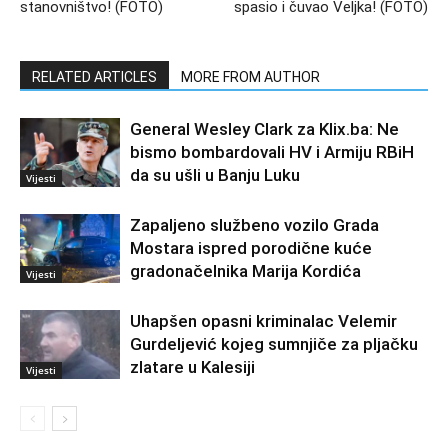
stanovništvo! (FOTO)
spasio i čuvao Veljka! (FOTO)
RELATED ARTICLES
MORE FROM AUTHOR
General Wesley Clark za Klix.ba: Ne
bismo bombardovali HV i Armiju RBiH
da su ušli u Banju Luku
Vijesti
Zapaljeno službeno vozilo Grada
Mostara ispred porodične kuće
gradonačelnika Marija Kordića
Vijesti
Uhapšen opasni kriminalac Velemir
Gurdeljević kojeg sumnjiče za pljačku
zlatare u Kalesiji
Vijesti