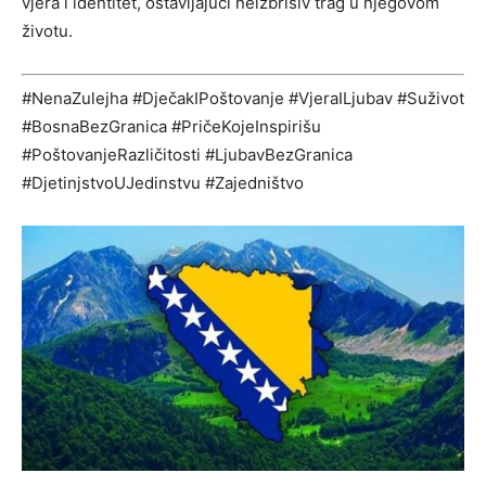
vjera i identitet, ostavljajući neizbrisiv trag u njegovom
životu.
#NenaZulejha #DječakIPoštovanje #VjeraILjubav #Suživot
#BosnaBezGranica #PričeKojeInspirišu
#PoštovanjeRazličitosti #LjubavBezGranica
#DjetinjstvoUJedinstvu #Zajedništvo