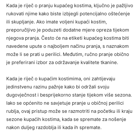
Kada je riječ o pranju kupaćeg kostima, ključno je pažljivo
rukovati njime kako biste izbjegli potencijalno oštećenje
ili skupljanje. Ako imate voljeni kupaći kostim,
preporučljivo je poduzeti dodatne mjere opreza tijekom
njegova pranja. Često će na etiketi kupaćeg kostima biti
navedene upute o najboljem načinu pranja, s naznakom
može li se prati u perilici. Međutim, ručno pranje obično
je preferirani izbor za održavanje kvalitete tkanine.
Kada je riječ o kupaćim kostimima, oni zahtijevaju
jedinstvenu razinu pažnje kako bi održali svoju
dugovječnost i besprijekorno stanje tijekom više sezona.
Iako se općenito ne savjetuje pranje u običnoj perilici
rublja, ovaj pristup može se razmotriti na početku ili kraju
sezone kupaćih kostima, kada se spremate za nošenje
nakon duljeg razdoblja ili kada ih spremate.