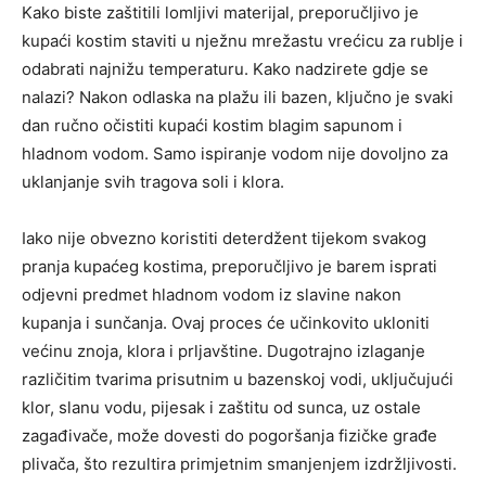
Kako biste zaštitili lomljivi materijal, preporučljivo je
kupaći kostim staviti u nježnu mrežastu vrećicu za rublje i
odabrati najnižu temperaturu. Kako nadzirete gdje se
nalazi? Nakon odlaska na plažu ili bazen, ključno je svaki
dan ručno očistiti kupaći kostim blagim sapunom i
hladnom vodom. Samo ispiranje vodom nije dovoljno za
uklanjanje svih tragova soli i klora.
Iako nije obvezno koristiti deterdžent tijekom svakog
pranja kupaćeg kostima, preporučljivo je barem isprati
odjevni predmet hladnom vodom iz slavine nakon
kupanja i sunčanja. Ovaj proces će učinkovito ukloniti
većinu znoja, klora i prljavštine. Dugotrajno izlaganje
različitim tvarima prisutnim u bazenskoj vodi, uključujući
klor, slanu vodu, pijesak i zaštitu od sunca, uz ostale
zagađivače, može dovesti do pogoršanja fizičke građe
plivača, što rezultira primjetnim smanjenjem izdržljivosti.