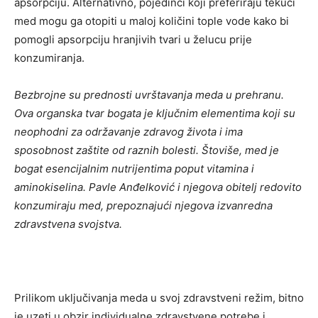
apsorpciju. Alternativno, pojedinci koji preferiraju tekući
med mogu ga otopiti u maloj količini tople vode kako bi
pomogli apsorpciju hranjivih tvari u želucu prije
konzumiranja.
Bezbrojne su prednosti uvrštavanja meda u prehranu.
Ova organska tvar bogata je ključnim elementima koji su
neophodni za održavanje zdravog života i ima
sposobnost zaštite od raznih bolesti. Štoviše, med je
bogat esencijalnim nutrijentima poput vitamina i
aminokiselina. Pavle Anđelković i njegova obitelj redovito
konzumiraju med, prepoznajući njegova izvanredna
zdravstvena svojstva.
Prilikom uključivanja meda u svoj zdravstveni režim, bitno
je uzeti u obzir individualne zdravstvene potrebe i