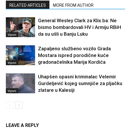
RELATED ARTICLES
MORE FROM AUTHOR
General Wesley Clark za Klix.ba: Ne
bismo bombardovali HV i Armiju RBiH
da su ušli u Banju Luku
Vijesti
Zapaljeno službeno vozilo Grada
Mostara ispred porodične kuće
gradonačelnika Marija Kordića
Vijesti
Uhapšen opasni kriminalac Velemir
Gurdeljević kojeg sumnjiče za pljačku
zlatare u Kalesiji
Vijesti
LEAVE A REPLY