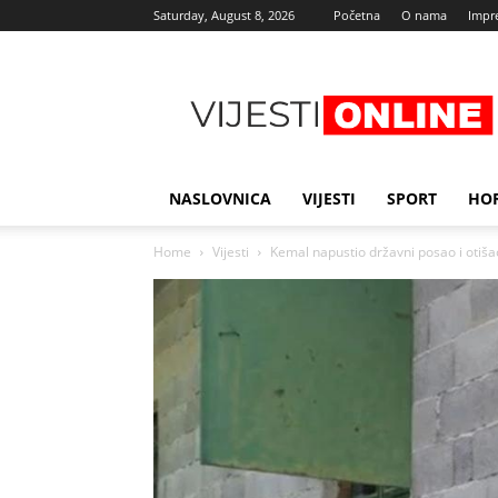
Saturday, August 8, 2026
Početna
O nama
Impr
Najnovije
vijesti
NASLOVNICA
VIJESTI
SPORT
HO
Home
Vijesti
Kemal napustio državni posao i otišao