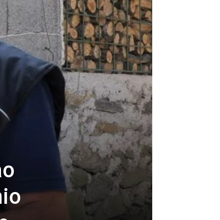
ao
nio