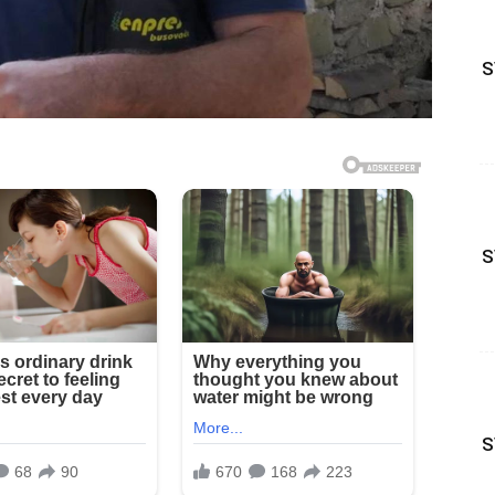
S
S
S