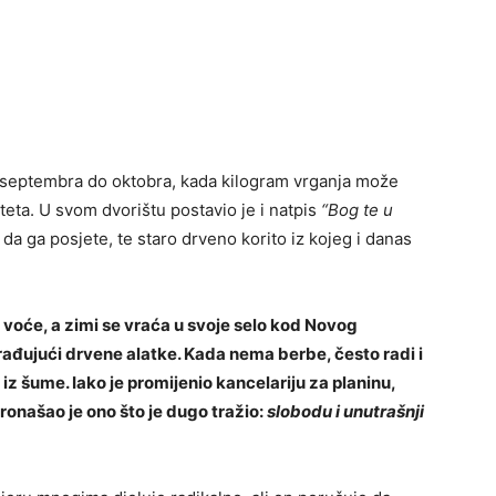
 septembra do oktobra, kada kilogram vrganja može
teta. U svom dvorištu postavio je i natpis
“Bog te u
da ga posjete, te staro drveno korito iz kojeg i danas
 voće, a zimi se vraća u svoje selo kod Novog
rađujući drvene alatke. Kada nema berbe, često radi i
iz šume. Iako je promijenio kancelariju za planinu,
ronašao je ono što je dugo tražio:
slobodu i unutrašnji