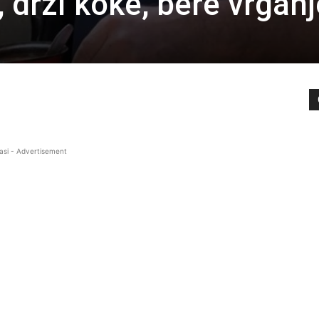
drži koke, bere vrganj
asi - Advertisement