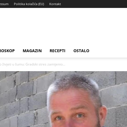
essum
Politika kolačića (EU)
Kontakt
ROSKOP
MAGAZIN
RECEPTI
OSTALO
 živjeti u šumu: Gradski stres zamijenio...