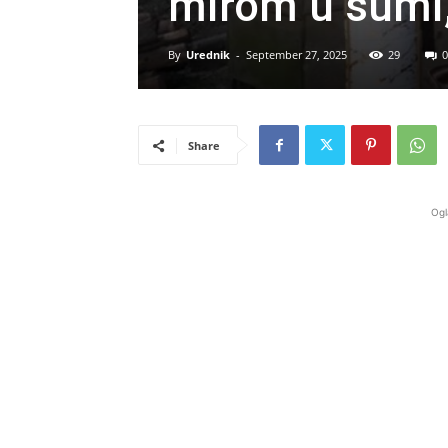
mirom u šumi, 
By
Urednik
-
September 27, 2025
29
0
Share
Ogl