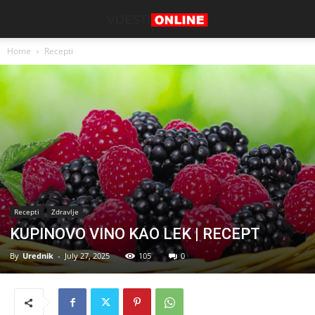
Home
Recepti
Recepti
Zdravlje
KUPINOVO VINO KAO LEK | RECEPT
By
Urednik
-
July 27, 2025
105
0