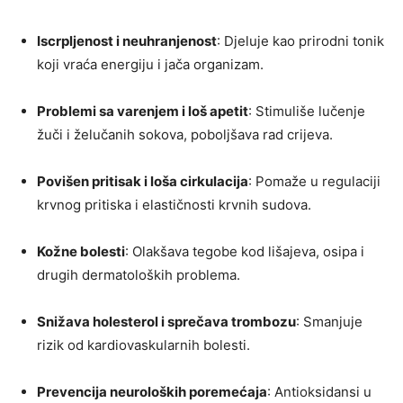
Iscrpljenost i neuhranjenost
: Djeluje kao prirodni tonik
koji vraća energiju i jača organizam.
Problemi sa varenjem i loš apetit
: Stimuliše lučenje
žuči i želučanih sokova, poboljšava rad crijeva.
Povišen pritisak i loša cirkulacija
: Pomaže u regulaciji
krvnog pritiska i elastičnosti krvnih sudova.
Kožne bolesti
: Olakšava tegobe kod lišajeva, osipa i
drugih dermatoloških problema.
Snižava holesterol i sprečava trombozu
: Smanjuje
rizik od kardiovaskularnih bolesti.
Prevencija neuroloških poremećaja
: Antioksidansi u