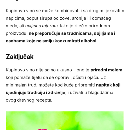
Kupinovo vino se može kombinovati i sa drugim ljekovitim
napicima, poput sirupa od zove, aronije ili domaćeg
meda, ali
uvijek s mjerom
. Iako je riječ o prirodnom
proizvodu,
ne preporučuje se trudnicama, dojiljama i
osobama koje ne smiju konzumirati alkohol.
Zaključak
Kupinovo vino nije samo ukusno – ono je
prirodni melem
koji pomaže tijelu da se oporavi, očisti i ojača. Uz
minimalan trud, možete kod kuće pripremiti
napitak koji
ujedinjuje tradiciju i zdravlje
, i uživati u blagodatima
ovog drevnog recepta.