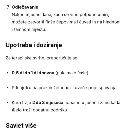
Odležavanje
Nakon mjesec dana, kada se vino potpuno umiri,
možete zatvoriti flaše čepovima i čuvati ih na hladnom
i tamnom mjestu.
Upotreba i doziranje
Za terapijske svrhe, preporučuje se:
0,5 dl do 1 dl dnevno
(pola male čaše)
Piti ujutru na prazan želudac ili uveče prije spavanja
Kura traje
2 do 3 mjeseca
, idealno u jesen i zimu kada
tijelo traži dodatnu podršku
Savjet više