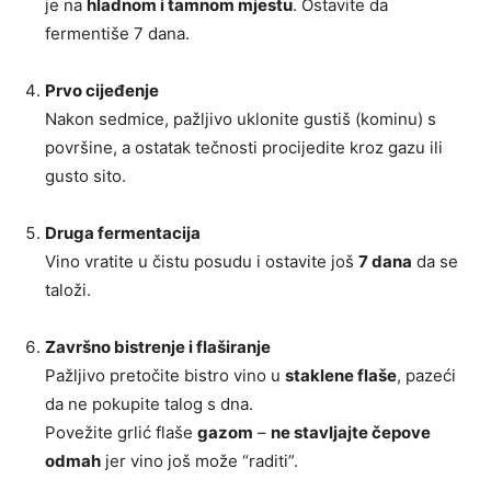
je na
hladnom i tamnom mjestu
. Ostavite da
fermentiše 7 dana.
Prvo cijeđenje
Nakon sedmice, pažljivo uklonite gustiš (kominu) s
površine, a ostatak tečnosti procijedite kroz gazu ili
gusto sito.
Druga fermentacija
Vino vratite u čistu posudu i ostavite još
7 dana
da se
taloži.
Završno bistrenje i flaširanje
Pažljivo pretočite bistro vino u
staklene flaše
, pazeći
da ne pokupite talog s dna.
Povežite grlić flaše
gazom
–
ne stavljajte čepove
odmah
jer vino još može “raditi”.