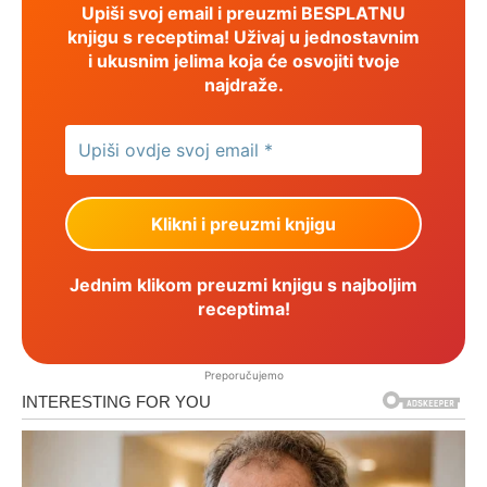
Upiši svoj email i preuzmi BESPLATNU
knjigu s receptima! Uživaj u jednostavnim
i ukusnim jelima koja će osvojiti tvoje
najdraže.
Jednim klikom preuzmi knjigu s najboljim
receptima!
Preporučujemo