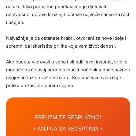
odluke. Iako promjene ponekad mogu djelovati
neizvjesno, upravo kroz njih dolaze najveće šanse za rast
i uspjeh.
Najvažnije je da ostanete hrabri, otvoreni za nove ideje i
spremni da iskoristite prilike koje vam život donosi.
Ako budete vjerovali u sebe i slijedili svoj instinkt, vrlo je
moguće da će ovaj period označiti početak jedne snažne i
uspješne faze u vašem životu. Sudbina vam sada daje
priliku da zasijate punim sjajem.
PREUZMITE BESPLATNO!
⋆ KNJIGA SA RECEPTIMA ⋆