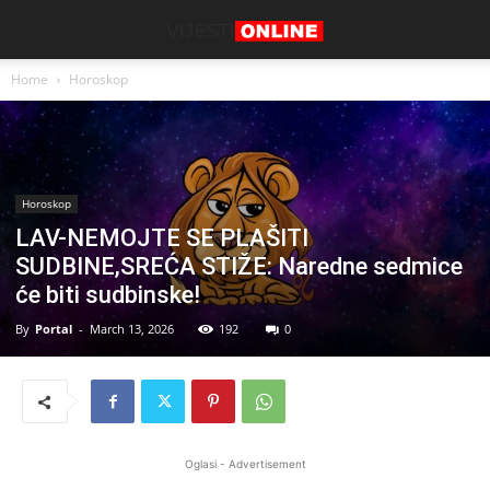
Home
Horoskop
Horoskop
LAV-NEMOJTE SE PLAŠITI
SUDBINE,SREĆA STIŽE: Naredne sedmice
će biti sudbinske!
By
Portal
-
March 13, 2026
192
0
Oglasi - Advertisement