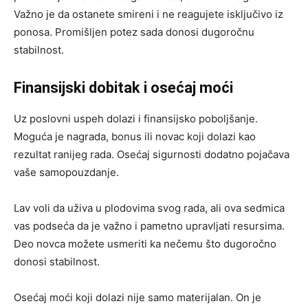
Važno je da ostanete smireni i ne reagujete isključivo iz
ponosa. Promišljen potez sada donosi dugoročnu
stabilnost.
Finansijski dobitak i osećaj moći
Uz poslovni uspeh dolazi i finansijsko poboljšanje.
Moguća je nagrada, bonus ili novac koji dolazi kao
rezultat ranijeg rada. Osećaj sigurnosti dodatno pojačava
vaše samopouzdanje.
Lav voli da uživa u plodovima svog rada, ali ova sedmica
vas podseća da je važno i pametno upravljati resursima.
Deo novca možete usmeriti ka nečemu što dugoročno
donosi stabilnost.
Osećaj moći koji dolazi nije samo materijalan. On je