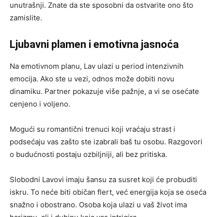
unutrašnji. Znate da ste sposobni da ostvarite ono što
zamislite.
Ljubavni plamen i emotivna jasnoća
Na emotivnom planu, Lav ulazi u period intenzivnih
emocija. Ako ste u vezi, odnos može dobiti novu
dinamiku. Partner pokazuje više pažnje, a vi se osećate
cenjeno i voljeno.
Mogući su romantični trenuci koji vraćaju strast i
podsećaju vas zašto ste izabrali baš tu osobu. Razgovori
o budućnosti postaju ozbiljniji, ali bez pritiska.
Slobodni Lavovi imaju šansu za susret koji će probuditi
iskru. To neće biti običan flert, već energija koja se oseća
snažno i obostrano. Osoba koja ulazi u vaš život ima