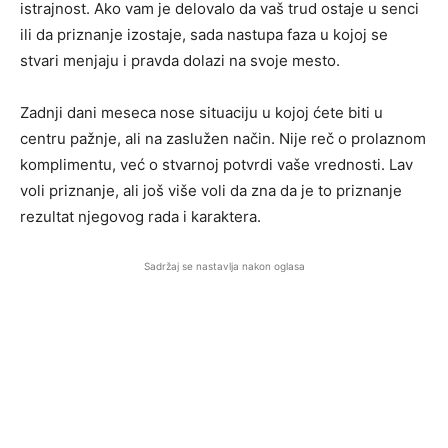
istrajnost. Ako vam je delovalo da vaš trud ostaje u senci
ili da priznanje izostaje, sada nastupa faza u kojoj se
stvari menjaju i pravda dolazi na svoje mesto.
Zadnji dani meseca nose situaciju u kojoj ćete biti u
centru pažnje, ali na zaslužen način. Nije reč o prolaznom
komplimentu, već o stvarnoj potvrdi vaše vrednosti. Lav
voli priznanje, ali još više voli da zna da je to priznanje
rezultat njegovog rada i karaktera.
Sadržaj se nastavlja nakon oglasa