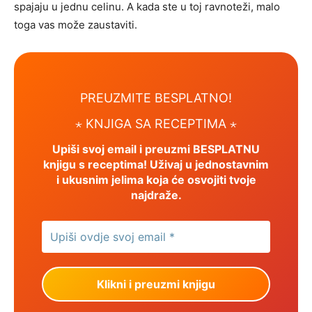
spajaju u jednu celinu. A kada ste u toj ravnoteži, malo
toga vas može zaustaviti.
PREUZMITE BESPLATNO!
⋆ KNJIGA SA RECEPTIMA ⋆
Upiši svoj email i preuzmi BESPLATNU
knjigu s receptima! Uživaj u jednostavnim
i ukusnim jelima koja će osvojiti tvoje
najdraže.