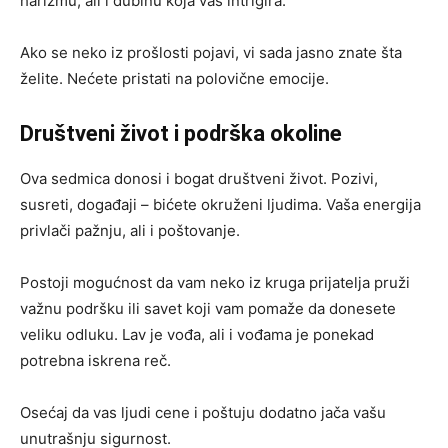
harizmu, ali i dubinu koja vas intrigira.
Ako se neko iz prošlosti pojavi, vi sada jasno znate šta
želite. Nećete pristati na polovične emocije.
Društveni život i podrška okoline
Ova sedmica donosi i bogat društveni život. Pozivi,
susreti, događaji – bićete okruženi ljudima. Vaša energija
privlači pažnju, ali i poštovanje.
Postoji mogućnost da vam neko iz kruga prijatelja pruži
važnu podršku ili savet koji vam pomaže da donesete
veliku odluku. Lav je vođa, ali i vođama je ponekad
potrebna iskrena reč.
Osećaj da vas ljudi cene i poštuju dodatno jača vašu
unutrašnju sigurnost.