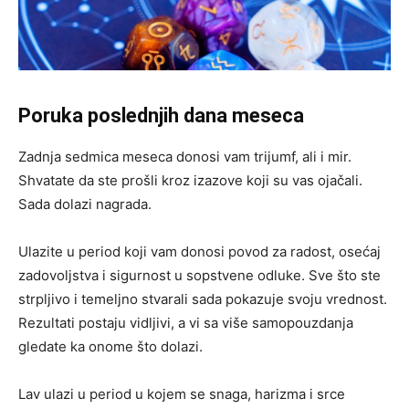
Poruka poslednjih dana meseca
Zadnja sedmica meseca donosi vam trijumf, ali i mir.
Shvatate da ste prošli kroz izazove koji su vas ojačali.
Sada dolazi nagrada.
Ulazite u period koji vam donosi povod za radost, osećaj
zadovoljstva i sigurnost u sopstvene odluke. Sve što ste
strpljivo i temeljno stvarali sada pokazuje svoju vrednost.
Rezultati postaju vidljivi, a vi sa više samopouzdanja
gledate ka onome što dolazi.
Lav ulazi u period u kojem se snaga, harizma i srce