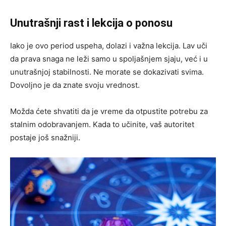
Unutrašnji rast i lekcija o ponosu
Iako je ovo period uspeha, dolazi i važna lekcija. Lav uči
da prava snaga ne leži samo u spoljašnjem sjaju, već i u
unutrašnjoj stabilnosti. Ne morate se dokazivati svima.
Dovoljno je da znate svoju vrednost.
Možda ćete shvatiti da je vreme da otpustite potrebu za
stalnim odobravanjem. Kada to učinite, vaš autoritet
postaje još snažniji.