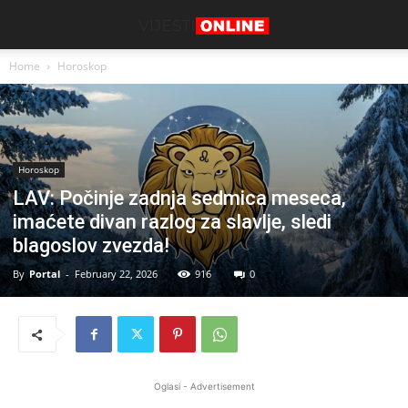
Home
Horoskop
Horoskop
LAV: Počinje zadnja sedmica meseca,
imaćete divan razlog za slavlje, sledi
blagoslov zvezda!
By
Portal
-
February 22, 2026
916
0
Oglasi - Advertisement