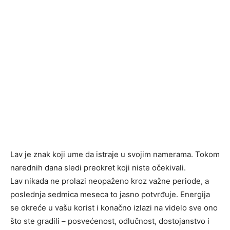
Lav je znak koji ume da istraje u svojim namerama. Tokom
narednih dana sledi preokret koji niste očekivali.
Lav nikada ne prolazi neopaženo kroz važne periode, a
poslednja sedmica meseca to jasno potvrđuje. Energija
se okreće u vašu korist i konačno izlazi na videlo sve ono
što ste gradili – posvećenost, odlučnost, dostojanstvo i