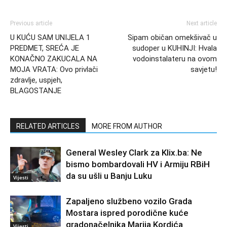
Previous article
Next article
U KUĆU SAM UNIJELA 1
Sipam običan omekšivač u
PREDMET, SREĆA JE
sudoper u KUHINJI: Hvala
KONAČNO ZAKUCALA NA
vodoinstalateru na ovom
MOJA VRATA: Ovo privlači
savjetu!
zdravlje, uspjeh,
BLAGOSTANJE
RELATED ARTICLES
MORE FROM AUTHOR
General Wesley Clark za Klix.ba: Ne
bismo bombardovali HV i Armiju RBiH
da su ušli u Banju Luku
Vijesti
Zapaljeno službeno vozilo Grada
Mostara ispred porodične kuće
gradonačelnika Marija Kordića
Vijesti