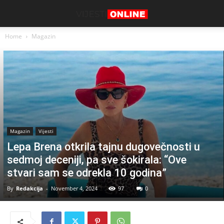
Home
Magazin
Magazin
Vijesti
Lepa Brena otkrila tajnu dugovečnosti u
sedmoj deceniji, pa sve šokirala: “Ove
stvari sam se odrekla 10 godina”
By
Redakcija
-
November 4, 2024
97
0