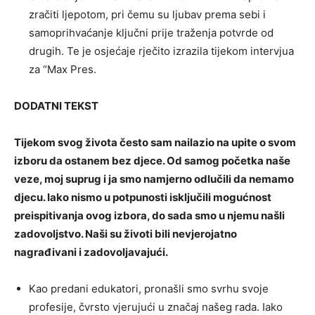
zračiti ljepotom, pri čemu su ljubav prema sebi i
samoprihvaćanje ključni prije traženja potvrde od
drugih. Te je osjećaje rječito izrazila tijekom intervjua
za “Max Pres.
DODATNI TEKST
Tijekom svog života često sam nailazio na upite o svom
izboru da ostanem bez djece. Od samog početka naše
veze, moj suprug i ja smo namjerno odlučili da nemamo
djecu. Iako nismo u potpunosti isključili mogućnost
preispitivanja ovog izbora, do sada smo u njemu našli
zadovoljstvo. Naši su životi bili nevjerojatno
nagrađivani i zadovoljavajući.
Kao predani edukatori, pronašli smo svrhu svoje
profesije, čvrsto vjerujući u značaj našeg rada. Iako