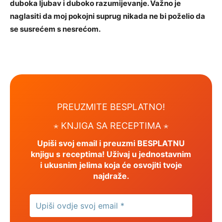
duboka ljubav i duboko razumijevanje. Važno je
naglasiti da moj pokojni suprug nikada ne bi poželio da
se susrećem s nesrećom.
PREUZMITE BESPLATNO!
⋆ KNJIGA SA RECEPTIMA ⋆
Upiši svoj email i preuzmi BESPLATNU
knjigu s receptima! Uživaj u jednostavnim
i ukusnim jelima koja će osvojiti tvoje
najdraže.