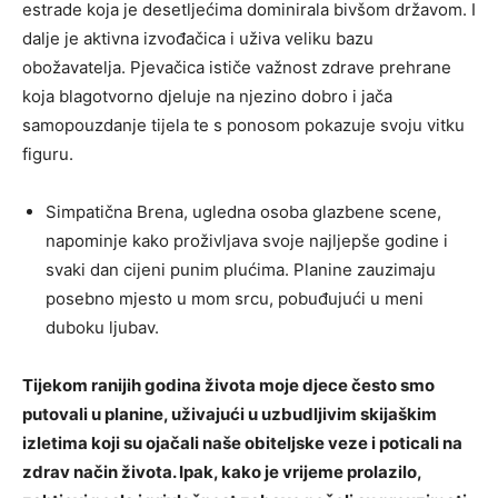
estrade koja je desetljećima dominirala bivšom državom. I
dalje je aktivna izvođačica i uživa veliku bazu
obožavatelja. Pjevačica ističe važnost zdrave prehrane
koja blagotvorno djeluje na njezino dobro i jača
samopouzdanje tijela te s ponosom pokazuje svoju vitku
figuru.
Simpatična Brena, ugledna osoba glazbene scene,
napominje kako proživljava svoje najljepše godine i
svaki dan cijeni punim plućima. Planine zauzimaju
posebno mjesto u mom srcu, pobuđujući u meni
duboku ljubav.
Tijekom ranijih godina života moje djece često smo
putovali u planine, uživajući u uzbudljivim skijaškim
izletima koji su ojačali naše obiteljske veze i poticali na
zdrav način života. Ipak, kako je vrijeme prolazilo,