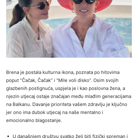
Brena je postala kulturna ikona, poznata po hitovima
poput “Čačak, Čačak” i “Mile voli disko”. Osim svojih
glazbenih postignuća, uspjela je i kao poslovna žena, a
njezin utjecaj ostaje značajan među mlađim generacijama
na Balkanu. Davanje prioriteta vašem zdravlju je ključno
jer ono ima dubok utjecaj na naše mentalno i
emocionalno blagostanje.
U današnjem društvu svatko želi biti fizički spreman i