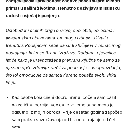
zahtjevi posla i privlačnost zabave počeli su preuzimati
primat u našim životima. Trenutno doživljavam istinsku
radost i osjećaj ispunjenja.
Oslobođeni stalnih briga o svojoj dobrobiti, obrocima i
akademskim obavezama, oni mogu istinski uživati ​​u
trenutku. Podsjećam sebe da su ti slučajevi vrhunac mog
postojanja, kako se Brena izražava. Dodatno, pjevačica
ističe kako je uravnotežena prehrana ključna ne samo za
njezino opće zdravlje, već i za podizanje samopouzdanja,
što joj omogućuje da samouvjereno pokaže svoju vitku
liniju.
Kao osoba koja cijeni dobru hranu, počela sam paziti
na veličinu porcija. Već dulje vrijeme suho meso je
odsutno iz mojih obroka. Prije desetak godina započeo
sam praksu suzdržavanja od hrane u trajanju od četiri
sata.