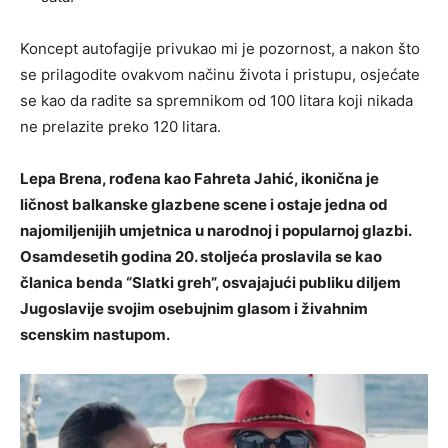
Koncept autofagije privukao mi je pozornost, a nakon što
se prilagodite ovakvom načinu života i pristupu, osjećate
se kao da radite sa spremnikom od 100 litara koji nikada
ne prelazite preko 120 litara.
Lepa Brena, rođena kao Fahreta Jahić, ikonična je
ličnost balkanske glazbene scene i ostaje jedna od
najomiljenijih umjetnica u narodnoj i popularnoj glazbi.
Osamdesetih godina 20. stoljeća proslavila se kao
članica benda “Slatki greh”, osvajajući publiku diljem
Jugoslavije svojim osebujnim glasom i živahnim
scenskim nastupom.