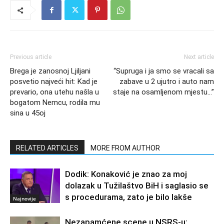
Previous article
Next article
Brega je zanosnoj Ljiljani
“Supruga i ja smo se vracali sa
posvetio najveći hit: Kad je
zabave u 2 ujutro i auto nam
prevario, ona utehu našla u
staje na osamljenom mjestu…”
bogatom Nemcu, rodila mu
sina u 45oj
RELATED ARTICLES
MORE FROM AUTHOR
Dodik: Konaković je znao za moj
dolazak u Tužilaštvo BiH i saglasio se
s procedurama, zato je bilo lakše
Najnovije
Nezapamćene scene u NSRS-u: