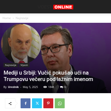
Home
Najnovije
Najnovije
Vijesti
Mediji u Srbiji: Vučić pokušao ući na
Trumpovu večeru pod lažnim imenom
By
Urednik
-
May 5, 2025
1848
0