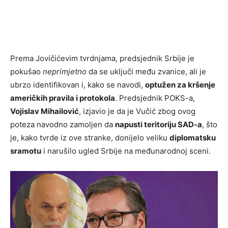
Prema Jovičićevim tvrdnjama, predsjednik Srbije je
pokušao
neprimjetno
da se uključi među zvanice, ali je
ubrzo identifikovan i, kako se navodi,
optužen za kršenje
američkih pravila i protokola
. Predsjednik POKS-a,
Vojislav Mihailović
, izjavio je da je Vučić zbog ovog
poteza navodno zamoljen da
napusti teritoriju SAD-a
, što
je, kako tvrde iz ove stranke, donijelo veliku
diplomatsku
sramotu
i narušilo ugled Srbije na međunarodnoj sceni.