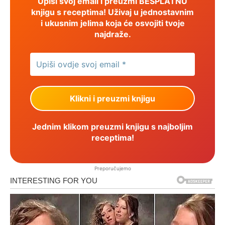
Upiši svoj email i preuzmi BESPLATNU
knjigu s receptima! Uživaj u jednostavnim
i ukusnim jelima koja će osvojiti tvoje
najdraže.
Jednim klikom preuzmi knjigu s najboljim
receptima!
Preporučujemo