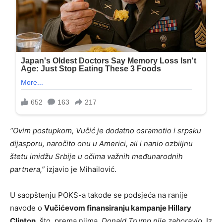
“Ovim postupkom, Vučić je dodatno osramotio i srpsku
dijasporu, naročito onu u Americi, ali i nanio ozbiljnu
štetu imidžu Srbije u očima važnih međunarodnih
partnera,”
izjavio je Mihailović.
U saopštenju POKS-a takođe se podsjeća na ranije
navode o
Vučićevom finansiranju kampanje Hillary
Clinton
, što, prema njima,
Donald Trump nije zaboravio
. Iz