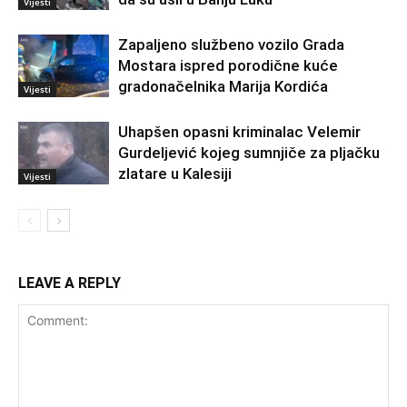
Vijesti
Zapaljeno službeno vozilo Grada
Mostara ispred porodične kuće
gradonačelnika Marija Kordića
Vijesti
Uhapšen opasni kriminalac Velemir
Gurdeljević kojeg sumnjiče za pljačku
zlatare u Kalesiji
Vijesti
LEAVE A REPLY