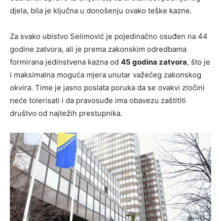
djela, bila je ključna u donošenju ovako teške kazne.
Za svako ubistvo Selimović je pojedinačno osuđen na 44
godine zatvora, ali je prema zakonskim odredbama
formirana jedinstvena kazna od
45 godina zatvora
, što je
i maksimalna moguća mjera unutar važećeg zakonskog
okvira. Time je jasno poslata poruka da se ovakvi zločini
neće tolerisati i da pravosuđe ima obavezu zaštititi
društvo od najtežih prestupnika.