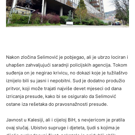
Nakon zločina Selimović je pobjegao, ali je ubrzo lociran i
uhapšen zahvaljujući saradnji policijskih agencija. Tokom
suđenja on je negirao krivicu, no dokazi koje je tužilaštvo
iznijelo bili su jasni i nepobitni. Sud je dodatno produžio
pritvor, koji može trajati najviše devet mjeseci od dana
izricanja presude, kako bi se osiguralo da Selimović
ostane iza rešetaka do pravosnažnosti presude.
Javnost u Kalesiji, ali i cijeloj BiH, s nevjericom je pratila
ovaj slučaj. Ubistvo supruge i djeteta, ljudi s kojima je