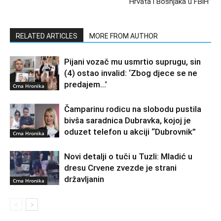
Hrvata i Bošnjaka u FBiH”
RELATED ARTICLES
MORE FROM AUTHOR
Pijani vozač mu usmrtio suprugu, sin
(4) ostao invalid: ‘Zbog djece se ne
predajem…’
Crna Hronika
Čamparinu rodicu na slobodu pustila
bivša saradnica Dubravka, kojoj je
oduzet telefon u akciji “Dubrovnik”
Crna Hronika
Novi detalji o tuči u Tuzli: Mladić u
dresu Crvene zvezde je strani
državljanin
Crna Hronika