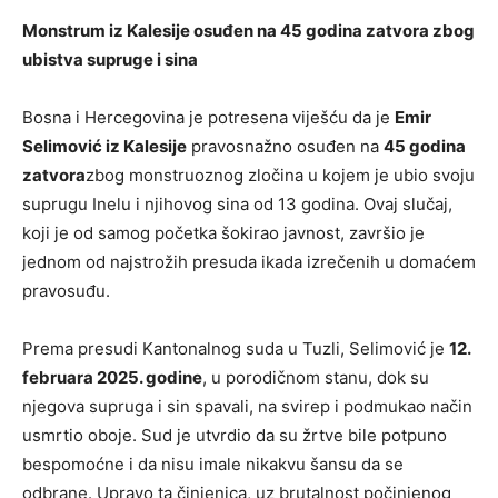
Monstrum iz Kalesije osuđen na 45 godina zatvora zbog
ubistva supruge i sina
Bosna i Hercegovina je potresena viješću da je
Emir
Selimović iz Kalesije
pravosnažno osuđen na
45 godina
zatvora
zbog monstruoznog zločina u kojem je ubio svoju
suprugu Inelu i njihovog sina od 13 godina. Ovaj slučaj,
koji je od samog početka šokirao javnost, završio je
jednom od najstrožih presuda ikada izrečenih u domaćem
pravosuđu.
Prema presudi Kantonalnog suda u Tuzli, Selimović je
12.
februara 2025. godine
, u porodičnom stanu, dok su
njegova supruga i sin spavali, na svirep i podmukao način
usmrtio oboje. Sud je utvrdio da su žrtve bile potpuno
bespomoćne i da nisu imale nikakvu šansu da se
odbrane. Upravo ta činjenica, uz brutalnost počinjenog