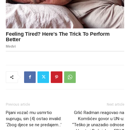
Previous article
Next article
Pijani vozač mu usmrtio
Grlić Radman reagovao na
suprugu, sin (4) ostao invalid:
Komšićev govor u UN-u:
‘Zbog djece se ne predajem…’
“Teško je unazadio odnose