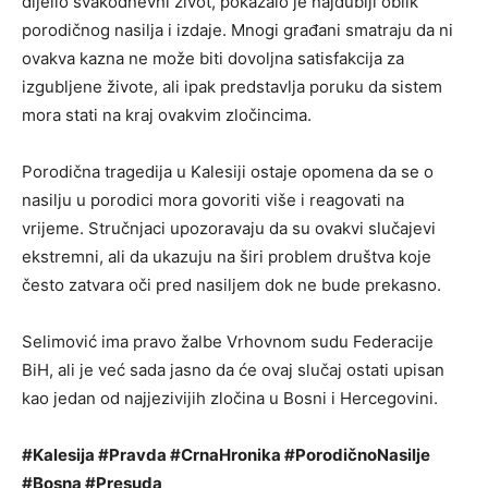
dijelio svakodnevni život, pokazalo je najdublji oblik
porodičnog nasilja i izdaje. Mnogi građani smatraju da ni
ovakva kazna ne može biti dovoljna satisfakcija za
izgubljene živote, ali ipak predstavlja poruku da sistem
mora stati na kraj ovakvim zločincima.
Porodična tragedija u Kalesiji ostaje opomena da se o
nasilju u porodici mora govoriti više i reagovati na
vrijeme. Stručnjaci upozoravaju da su ovakvi slučajevi
ekstremni, ali da ukazuju na širi problem društva koje
često zatvara oči pred nasiljem dok ne bude prekasno.
Selimović ima pravo žalbe Vrhovnom sudu Federacije
BiH, ali je već sada jasno da će ovaj slučaj ostati upisan
kao jedan od najjezivijih zločina u Bosni i Hercegovini.
#Kalesija #Pravda #CrnaHronika #PorodičnoNasilje
#Bosna #Presuda