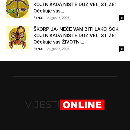
KOJI NIKADA NISTE DOŽIVELI STIŽE:
Očekuje vas...
Portal
-
August 6, 2026
0
ŠKORPIJA- NEĆE VAM BITI LAKO, ŠOK
KOJI NIKADA NISTE DOŽIVELI STIŽE:
Očekuje vas ŽIVOTNI...
Portal
-
August 6, 2026
0