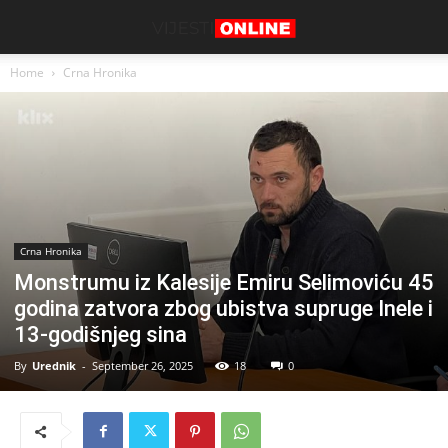
Home
Crna Hronika
Crna Hronika
Monstrumu iz Kalesije Emiru Selimoviću 45
godina zatvora zbog ubistva supruge Inele i
13-godišnjeg sina
By
Urednik
-
September 26, 2025
18
0