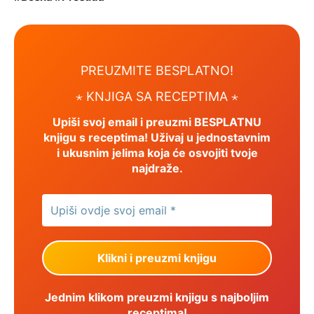
PREUZMITE BESPLATNO!
⋆ KNJIGA SA RECEPTIMA ⋆
Upiši svoj email i preuzmi BESPLATNU
knjigu s receptima! Uživaj u jednostavnim
i ukusnim jelima koja će osvojiti tvoje
najdraže.
Jednim klikom preuzmi knjigu s najboljim
receptima!