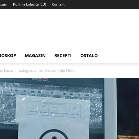
ssum
Politika kolačića (EU)
Kontakt
ROSKOP
MAGAZIN
RECEPTI
OSTALO
kešom, razlog su američke sankcije NIS-u