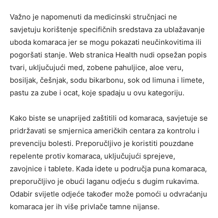
Važno je napomenuti da medicinski stručnjaci ne
savjetuju korištenje specifičnih sredstava za ublažavanje
uboda komaraca jer se mogu pokazati neučinkovitima ili
pogoršati stanje. Web stranica Health nudi opsežan popis
tvari, uključujući med, zobene pahuljice, aloe veru,
bosiljak, češnjak, sodu bikarbonu, sok od limuna i limete,
pastu za zube i ocat, koje spadaju u ovu kategoriju.
Kako biste se unaprijed zaštitili od komaraca, savjetuje se
pridržavati se smjernica američkih centara za kontrolu i
prevenciju bolesti. Preporučljivo je koristiti pouzdane
repelente protiv komaraca, uključujući sprejeve,
zavojnice i tablete. Kada idete u područja puna komaraca,
preporučljivo je obući laganu odjeću s dugim rukavima.
Odabir svijetle odjeće također može pomoći u odvraćanju
komaraca jer ih više privlače tamne nijanse.