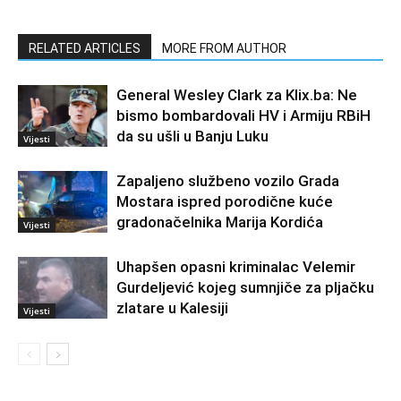
RELATED ARTICLES
MORE FROM AUTHOR
General Wesley Clark za Klix.ba: Ne
bismo bombardovali HV i Armiju RBiH
da su ušli u Banju Luku
Vijesti
Zapaljeno službeno vozilo Grada
Mostara ispred porodične kuće
gradonačelnika Marija Kordića
Vijesti
Uhapšen opasni kriminalac Velemir
Gurdeljević kojeg sumnjiče za pljačku
zlatare u Kalesiji
Vijesti