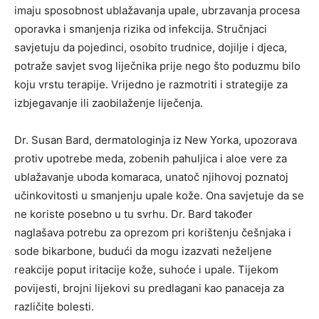
imaju sposobnost ublažavanja upale, ubrzavanja procesa
oporavka i smanjenja rizika od infekcija. Stručnjaci
savjetuju da pojedinci, osobito trudnice, dojilje i djeca,
potraže savjet svog liječnika prije nego što poduzmu bilo
koju vrstu terapije. Vrijedno je razmotriti i strategije za
izbjegavanje ili zaobilaženje liječenja.
Dr. Susan Bard, dermatologinja iz New Yorka, upozorava
protiv upotrebe meda, zobenih pahuljica i aloe vere za
ublažavanje uboda komaraca, unatoč njihovoj poznatoj
učinkovitosti u smanjenju upale kože. Ona savjetuje da se
ne koriste posebno u tu svrhu. Dr. Bard također
naglašava potrebu za oprezom pri korištenju češnjaka i
sode bikarbone, budući da mogu izazvati neželjene
reakcije poput iritacije kože, suhoće i upale. Tijekom
povijesti, brojni lijekovi su predlagani kao panaceja za
različite bolesti.