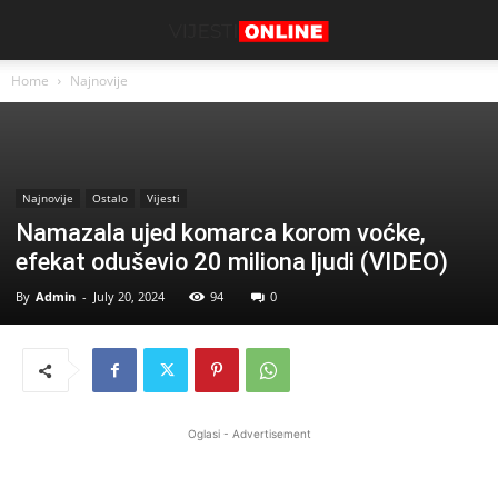
Home
Najnovije
Najnovije
Ostalo
Vijesti
Namazala ujed komarca korom voćke,
efekat oduševio 20 miliona ljudi (VIDEO)
By
Admin
-
July 20, 2024
94
0
Oglasi - Advertisement