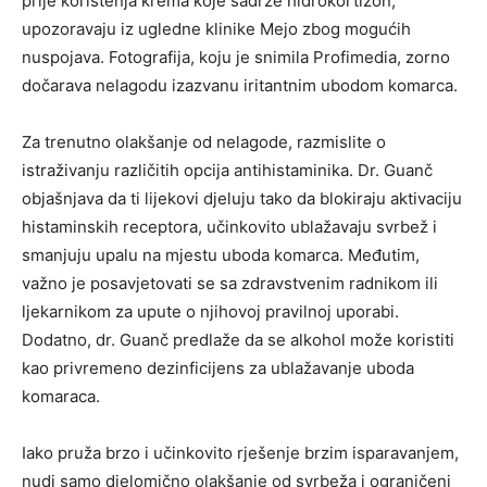
prije korištenja krema koje sadrže hidrokortizon,
upozoravaju iz ugledne klinike Mejo zbog mogućih
nuspojava. Fotografija, koju je snimila Profimedia, zorno
dočarava nelagodu izazvanu iritantnim ubodom komarca.
Za trenutno olakšanje od nelagode, razmislite o
istraživanju različitih opcija antihistaminika. Dr. Guanč
objašnjava da ti lijekovi djeluju tako da blokiraju aktivaciju
histaminskih receptora, učinkovito ublažavaju svrbež i
smanjuju upalu na mjestu uboda komarca. Međutim,
važno je posavjetovati se sa zdravstvenim radnikom ili
ljekarnikom za upute o njihovoj pravilnoj uporabi.
Dodatno, dr. Guanč predlaže da se alkohol može koristiti
kao privremeno dezinficijens za ublažavanje uboda
komaraca.
Iako pruža brzo i učinkovito rješenje brzim isparavanjem,
nudi samo djelomično olakšanje od svrbeža i ograničeni