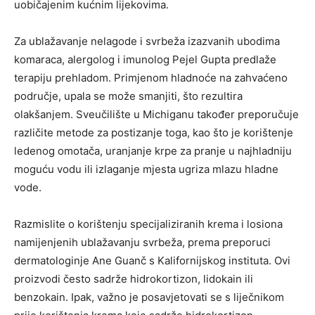
uobičajenim kućnim lijekovima.
Za ublažavanje nelagode i svrbeža izazvanih ubodima
komaraca, alergolog i imunolog Pejel Gupta predlaže
terapiju prehladom. Primjenom hladnoće na zahvaćeno
područje, upala se može smanjiti, što rezultira
olakšanjem. Sveučilište u Michiganu također preporučuje
različite metode za postizanje toga, kao što je korištenje
ledenog omotača, uranjanje krpe za pranje u najhladniju
moguću vodu ili izlaganje mjesta ugriza mlazu hladne
vode.
Razmislite o korištenju specijaliziranih krema i losiona
namijenjenih ublažavanju svrbeža, prema preporuci
dermatologinje Ane Guanč s Kalifornijskog instituta. Ovi
proizvodi često sadrže hidrokortizon, lidokain ili
benzokain. Ipak, važno je posavjetovati se s liječnikom