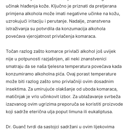
učinak hlađenja kože. Ključno je priznati da pretjerana
primjena alkohola može imati negativne učinke na kožu,
uzrokujući iritaciju i perutanje. Nadalje, znanstvena
istraživanja su potvrdila da konzumacija alkohola
povećava vjerojatnost privlačenja komaraca.
Točan razlog zašto komarce privlači alkohol još uvijek
nije u potpunosti razjašnjen, ali neki znanstvenici
smatraju da se naša tjelesna temperatura povećava kada
konzumiramo alkoholna pića. Ovaj porast temperature
može biti razlog zašto smo privlačniji ovim dosadnim
insektima. Za umirujuće olakšanje od uboda komaraca,
matičnjak je vrlo učinkovit izbor. Za ublažavanje svrbeža
izazvanog ovim ugrizima preporuča se koristiti proizvode
koji sadrže eterična ulja poput limuna ili eukaliptusa.
Dr. Guanč tvrdi da sastojci sadržani u ovim lijekovima