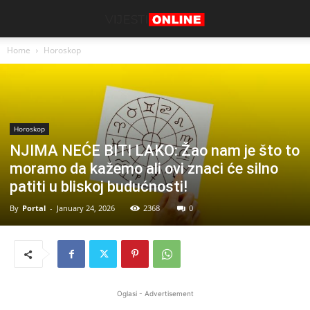
Home
Horoskop
Horoskop
NJIMA NEĆE BITI LAKO: Žao nam je što to
moramo da kažemo ali ovi znaci će silno
patiti u bliskoj budućnosti!
By
Portal
-
January 24, 2026
2368
0
Oglasi - Advertisement