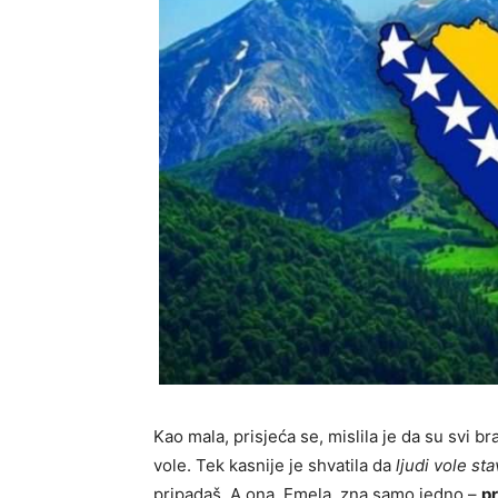
Kao mala, prisjeća se, mislila je da su svi b
vole. Tek kasnije je shvatila da
ljudi vole sta
pripadaš. A ona, Emela, zna samo jedno –
pr