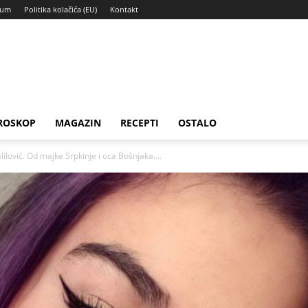
sum
Politika kolačića (EU)
Kontakt
ROSKOP
MAGAZIN
RECEPTI
OSTALO
ović. Od majke Srpkinje i oca Bošnjaka....