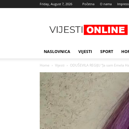
Friday, August 7, 2026
Početna
O nama
Impres
Najnovije
vijesti
NASLOVNICA
VIJESTI
SPORT
HO
Home
Vijesti
ODUŠEVILA REGIJU “Ja sam Emela Halil