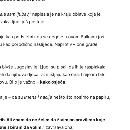
ala sam ljubav,”
napisala je na kraju objave koja je
vakvi ljudi još postoje.
njaju kao podsjetnik da se negdje u ovom Balkanu još
u kao porodično naslijeđe. Naprotiv – one
grade
bivše Jugoslavije. Ljudi su pisali da ih je rasplakala,
jeli da njihova djeca razmišljaju kao ona. I nije im bilo
zovu. Bilo je važno –
kako osjeća
.
alje – da su
imena i nacije
nešto što nosimo na papiru,
vih. Ali znam da ne želim da živim po pravilima koje
ne. I biram da volim,”
završava ona.