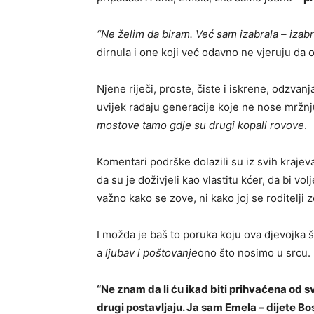
“Ne želim da biram. Već sam izabrala – izabr
dirnula i one koji već odavno ne vjeruju da o
Njene riječi, proste, čiste i iskrene, odzva
uvijek rađaju generacije koje ne nose mržnj
mostove tamo gdje su drugi kopali rovove
.
Komentari podrške dolazili su iz svih krajeva 
da su je doživjeli kao vlastitu kćer, da bi vol
važno kako se zove, ni kako joj se roditelji 
I možda je baš to poruka koju ova djevojka š
a
ljubav i poštovanje
ono što nosimo u srcu.
“Ne znam da li ću ikad biti prihvaćena od s
drugi postavljaju. Ja sam Emela – dijete Bos