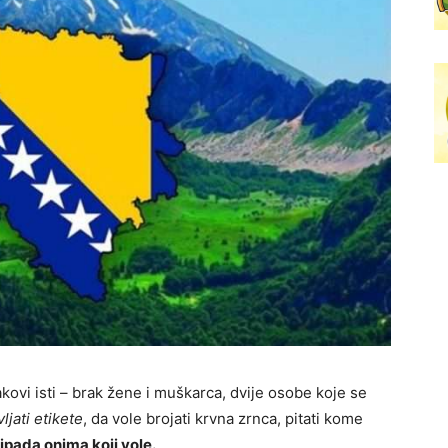
rakovi isti – brak žene i muškarca, dvije osobe koje se
vljati etikete
, da vole brojati krvna zrnca, pitati kome
ipada onima koji vole.