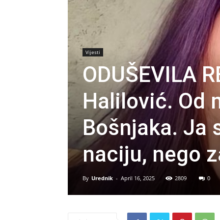
Vijesti
ODUŠEVILA RE
Halilović. Od 
Bošnjaka. Ja s
naciju, nego 
By
Urednik
-
April 16, 2025
2809
0