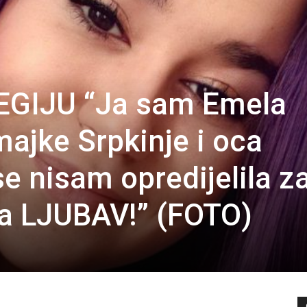
GIJU “Ja sam Emela
majke Srpkinje i oca
e nisam opredijelila z
za LJUBAV!” (FOTO)