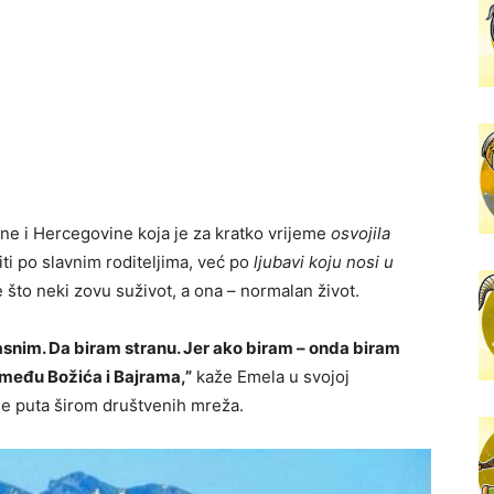
sne i Hercegovine koja je za kratko vrijeme
osvojila
iti po slavnim roditeljima, već po
ljubavi koju nosi u
 što neki zovu suživot, a ona – normalan život.
asnim. Da biram stranu. Jer ako biram – onda biram
zmeđu Božića i Bajrama,”
kaže Emela u svojoj
ade puta širom društvenih mreža.