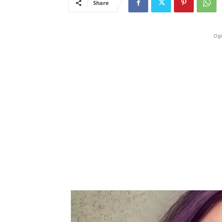
Share
Ogl