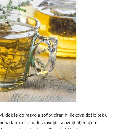
i, dok je do razvoja sofisticiranih lijekova došlo tek u
ena farmacija nudi izravniji i snažniji utjecaj na