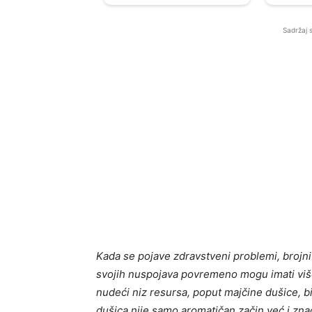
Sadržaj 
Kada se pojave zdravstveni problemi, brojni
svojih nuspojava povremeno mogu imati više 
nudeći niz resursa, poput majčine dušice, bi
dušica nije samo aromatičan začin već i znač