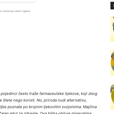
se nastavlja nakon oglasa
 pojedinci često traže farmaceutske lijekove, koji zbog
štete nego koristi. No, priroda nudi alternativu,
ljke poznate po brojnim ljekovitim svojstvima. Majčina
ajan adut za zdravlje. Ova biljka obiluje mineralima