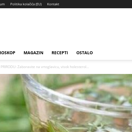
sum
Politika kolačića (EU)
Kontakt
ROSKOP
MAGAZIN
RECEPTI
OSTALO
IRODU: Zaboravite na vrtoglavicu, visok holesterol...