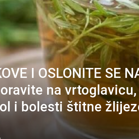
OVE I OSLONITE SE N
ravite na vrtoglavicu,
l i bolesti štitne žlije
0