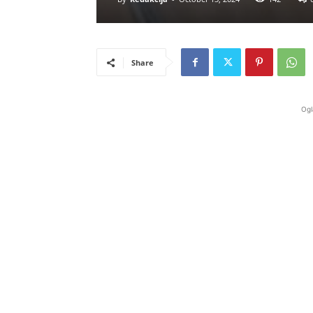
Share
Ogl