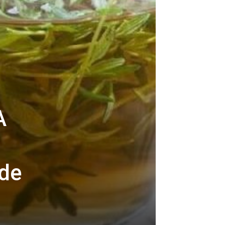
A
zde