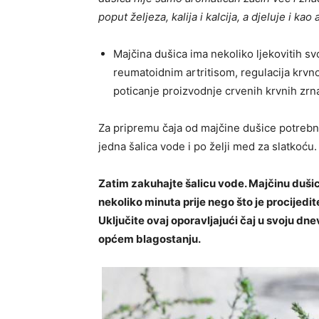
poput željeza, kalija i kalcija, a djeluje i kao
Majčina dušica ima nekoliko ljekovitih s
reumatoidnim artritisom, regulacija krvn
poticanje proizvodnje crvenih krvnih zrna
Za pripremu čaja od majčine dušice potrebna
jedna šalica vode i po želji med za slatkoću
Zatim zakuhajte šalicu vode. Majčinu dušicu
nekoliko minuta prije nego što je procijedit
Uključite ovaj oporavljajući čaj u svoju dne
općem blagostanju.