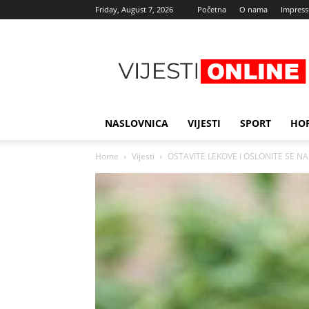
Friday, August 7, 2026
Početna
O nama
Impres
Najnovije
vijesti
NASLOVNICA
VIJESTI
SPORT
HO
Home
Vijesti
OSTAVITE LEKOVE I OSLONITE SE NA PR