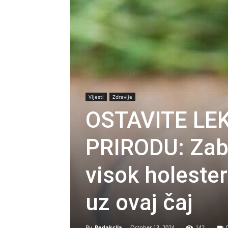
Vijesti
Zdravlje
OSTAVITE LEK
PRIRODU: Zabo
visok holestero
uz ovaj čaj
By
Redakcija
-
October 13, 2024
142