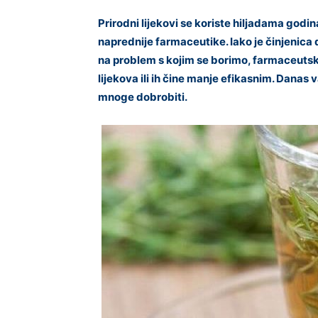
Prirodni lijekovi se koriste hiljadama godin
naprednije farmaceutike. Iako je činjenica
na problem s kojim se borimo, farmaceutske
lijekova ili ih čine manje efikasnim. Danas 
mnoge dobrobiti.