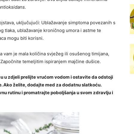
 antioksidans.
vojstava, uključujući: Ublažavanje simptoma povezanih s
og tlaka, ublažavanje kroničnog umora i astme te
ca mogu biti korisni.
 vam je mala količina svježeg ili osušenog timijana,
. Započnite temeljitim ispiranjem majčine dušice.
 u zdjeli prelijte vrućom vodom i ostavite da odstoji
e.
Ako želite, dodajte med za dodatnu slatkoću.
vnu rutinu i promatrajte poboljšanja u svom zdravlju i